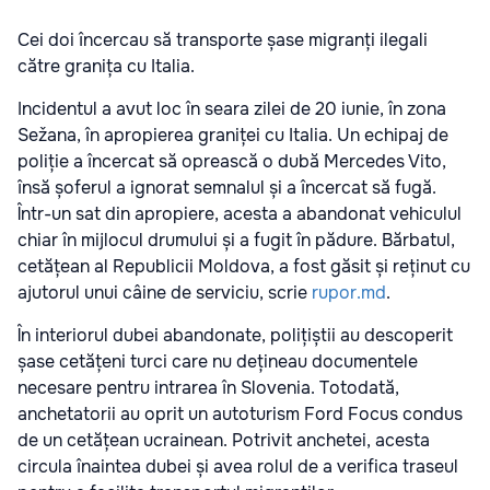
Cei doi încercau să transporte șase migranți ilegali
către granița cu Italia.
Incidentul a avut loc în seara zilei de 20 iunie, în zona
Sežana, în apropierea graniței cu Italia. Un echipaj de
poliție a încercat să oprească o dubă Mercedes Vito,
însă șoferul a ignorat semnalul și a încercat să fugă.
Într-un sat din apropiere, acesta a abandonat vehiculul
chiar în mijlocul drumului și a fugit în pădure. Bărbatul,
cetățean al Republicii Moldova, a fost găsit și reținut cu
ajutorul unui câine de serviciu, scrie
rupor.md
.
În interiorul dubei abandonate, polițiștii au descoperit
șase cetățeni turci care nu dețineau documentele
necesare pentru intrarea în Slovenia. Totodată,
anchetatorii au oprit un autoturism Ford Focus condus
de un cetățean ucrainean. Potrivit anchetei, acesta
circula înaintea dubei și avea rolul de a verifica traseul