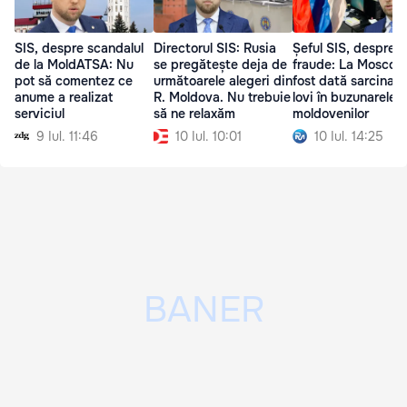
SIS, despre scandalul
Directorul SIS: Rusia
Șeful SIS, despre
de la MoldATSA: Nu
se pregătește deja de
fraude: La Moscov
pot să comentez ce
următoarele alegeri din
fost dată sarcina d
anume a realizat
R. Moldova. Nu trebuie
lovi în buzunarele
serviciul
să ne relaxăm
moldovenilor
9 Iul. 11:46
10 Iul. 10:01
10 Iul. 14:25