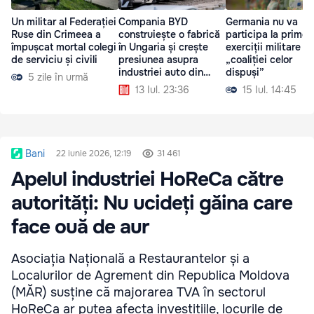
Un militar al Federației
Compania BYD
Germania nu va
Ruse din Crimeea a
construiește o fabrică
participa la primel
împușcat mortal colegi
în Ungaria și crește
exerciții militare al
de serviciu și civili
presiunea asupra
„coaliției celor
industriei auto din
dispuși”
5 zile în urmă
Germania
13 Iul. 23:36
15 Iul. 14:45
Bani
22 iunie 2026, 12:19
31 461
Apelul industriei HoReCa către
autorități: Nu ucideți găina care
face ouă de aur
Asociația Națională a Restaurantelor și a
Localurilor de Agrement din Republica Moldova
(MĂR) susține că majorarea TVA în sectorul
HoReCa ar putea afecta investițiile, locurile de