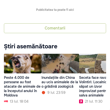
Publicitatea ta poate fi aici
Comentarii
Știri asemănătoare
Peste 4.000 de
Inundațiile din China
Seceta face ravagii
persoane au fost
au ucis animalele de la
Volintiri: Localnicii
atacate de animale de
o grădină zoologică
săpat un izvor
la începutul anului în
improvizat pentru 
9 Iul. 23:59
Moldova
salva animalele
13 Iul. 18:04
21 Iul. 11:30