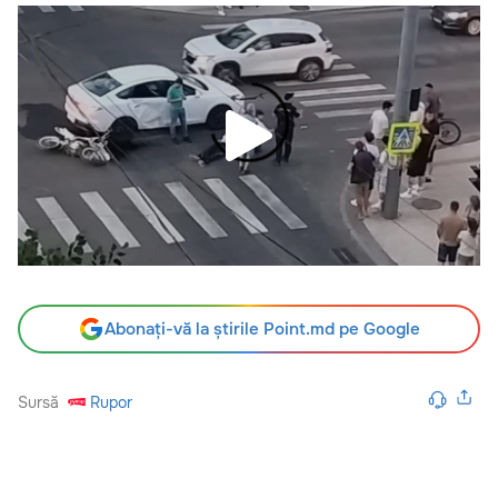
Abonați-vă la știrile Point.md pe Google
Sursă
Rupor