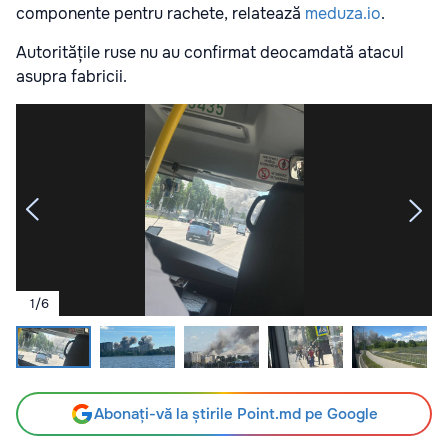
componente pentru rachete, relatează
meduza.io
.
Autoritățile ruse nu au confirmat deocamdată atacul
asupra fabricii.
1
/
6
Abonați-vă la știrile Point.md pe Google