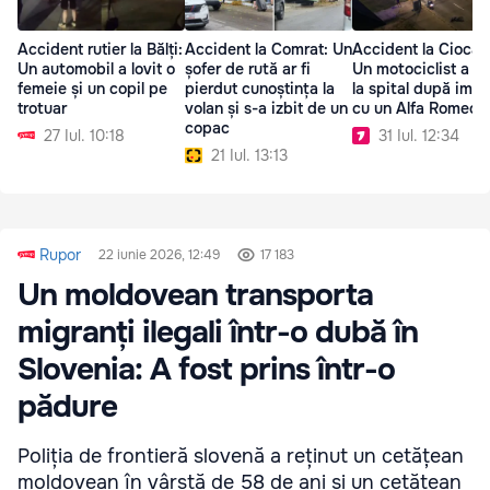
Accident rutier la Bălți:
Accident la Comrat: Un
Accident la Ciocan
Un automobil a lovit o
șofer de rută ar fi
Un motociclist a a
femeie și un copil pe
pierdut cunoștința la
la spital după impa
trotuar
volan și s-a izbit de un
cu un Alfa Romeo
copac
27 Iul. 10:18
31 Iul. 12:34
21 Iul. 13:13
Rupor
22 iunie 2026, 12:49
17 183
Un moldovean transporta
migranți ilegali într-o dubă în
Slovenia: A fost prins într-o
pădure
Poliția de frontieră slovenă a reținut un cetățean
moldovean în vârstă de 58 de ani și un cetățean