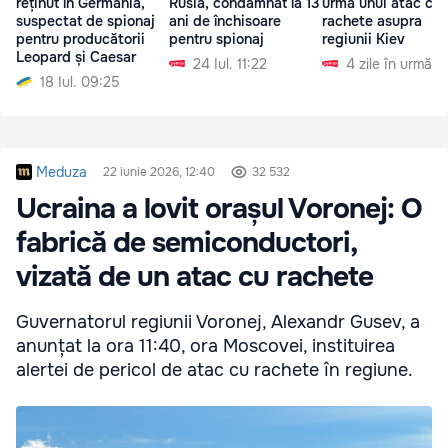
reținut în Germania,
Rusia, condamnat la 13
urma unui atac cu
suspectat de spionaj
ani de închisoare
rachete asupra
pentru producătorii
pentru spionaj
regiunii Kiev
Leopard și Caesar
24 Iul. 11:22
4 zile în urmă
18 Iul. 09:25
Meduza
22 iunie 2026, 12:40
32 532
Ucraina a lovit orașul Voronej: O
fabrică de semiconductori,
vizată de un atac cu rachete
Guvernatorul regiunii Voronej, Alexandr Gusev, a
anunțat la ora 11:40, ora Moscovei, instituirea
alertei de pericol de atac cu rachete în regiune.