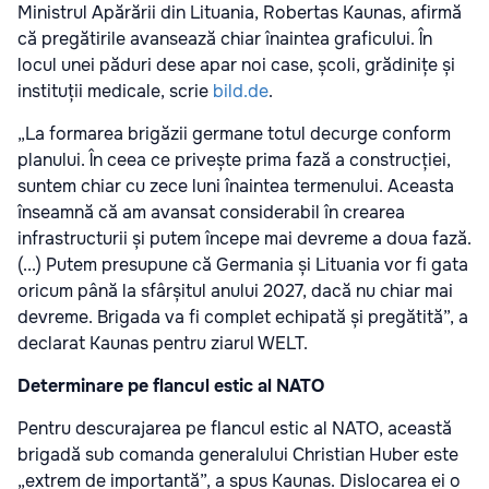
Ministrul Apărării din Lituania, Robertas Kaunas, afirmă
că pregătirile avansează chiar înaintea graficului. În
locul unei păduri dese apar noi case, școli, grădinițe și
instituții medicale, scrie
bild.de
.
„La formarea brigăzii germane totul decurge conform
planului. În ceea ce privește prima fază a construcției,
suntem chiar cu zece luni înaintea termenului. Aceasta
înseamnă că am avansat considerabil în crearea
infrastructurii și putem începe mai devreme a doua fază.
(...) Putem presupune că Germania și Lituania vor fi gata
oricum până la sfârșitul anului 2027, dacă nu chiar mai
devreme. Brigada va fi complet echipată și pregătită”, a
declarat Kaunas pentru ziarul WELT.
Determinare pe flancul estic al NATO
Pentru descurajarea pe flancul estic al NATO, această
brigadă sub comanda generalului Christian Huber este
„extrem de importantă”, a spus Kaunas. Dislocarea ei o