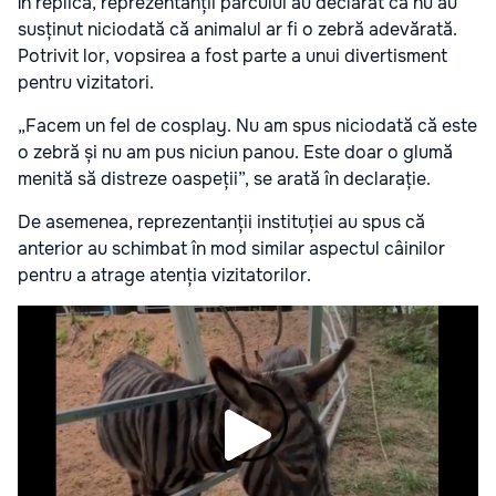
În replică, reprezentanții parcului au declarat că nu au
susținut niciodată că animalul ar fi o zebră adevărată.
Potrivit lor, vopsirea a fost parte a unui divertisment
pentru vizitatori.
„Facem un fel de cosplay. Nu am spus niciodată că este
o zebră și nu am pus niciun panou. Este doar o glumă
menită să distreze oaspeții”, se arată în declarație.
De asemenea, reprezentanții instituției au spus că
anterior au schimbat în mod similar aspectul câinilor
pentru a atrage atenția vizitatorilor.