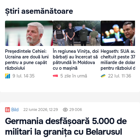
Știri asemănătoare
Președintele Cehiei:
În regiunea Vinița, doi
Hegseth: SUA au
Ucraina are două luni
bărbați au încercat să
cheltuit peste 37 d
pentru a pune capăt
pătrundă în Moldova
miliarde de dolari
războiului
cu o mașină
pentru războiul din
9 Iul. 14:35
5 zile în urmă
22 Iul. 11:36
Bild
22 iunie 2026, 12:29
29 006
Germania desfășoară 5.000 de
militari la granița cu Belarusul