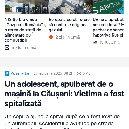
NIS Serbia vinde
Europa a cerut Turciei
UE nu a aprobat di
„Gazprom România” și
să confirme originea
nou cel de-al 21-le
o rețea de stații de
gazului
pachet de sancțiun
alimentare cu
împotriva Rusiei
2 zile în urmă
combustibil
15 Iul. 21:10
5 zile în urmă
Pulsmedia
27 februarie 2025, 08:21
5 718
Un adolescent, spulberat de o
mașină la Căușeni: Victima a fost
spitalizată
Un copil a ajuns la spital, după ce a fost lovit de
un automobil. Accidentul a avut loc pe strada