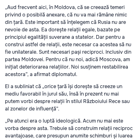
„Aud frecvent aici, în Moldova, că se creează temeri
privind o posibilă anexare, că nu va mai rămâne nimic
din țară. Este important să înțelegem că Rusia nu are
nevoie de asta. Ea dorește relații egale, bazate pe
principiul egalității suverane a statelor. Dar pentru a
construi astfel de relații, este necesar ca acestea să nu
fie unilaterale. Sunt necesari pași reciproci. Inclusiv din
partea Moldovei. Pentru că nu noi, adică Moscova, am
inițiat deteriorarea relațiilor. Noi susținem restabilirea
acestora”, a afirmat diplomatul.
El a subliniat că „orice țară își dorește să creeze un
mediu favorabil în jurul său, însă în prezent nu mai
putem vorbi despre relații în stilul Războiului Rece sau
al zonelor de influență”.
„Pe atunci era o luptă ideologică. Acum nu mai este
vorba despre asta. Trebuie să construim relații reciproc
avantajoase, care presupun anumite schimburi și luarea