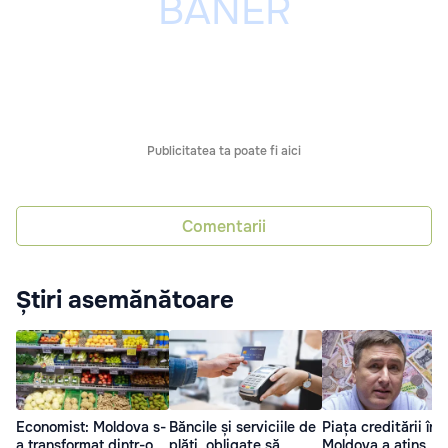
Publicitatea ta poate fi aici
Comentarii
Știri asemănătoare
Economist: Moldova s-
Băncile și serviciile de
Piața creditării în
a transformat dintr-o
plăți, obligate să
Moldova a atins