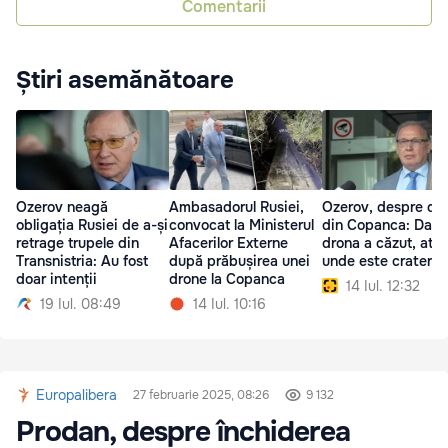
Comentarii
Știri asemănătoare
Ozerov neagă
Ambasadorul Rusiei,
Ozerov, despre dr
obligația Rusiei de a-și
convocat la Ministerul
din Copanca: Dacă
retrage trupele din
Afacerilor Externe
drona a căzut, atu
Transnistria: Au fost
după prăbușirea unei
unde este craterul
doar intenții
drone la Copanca
14 Iul. 12:32
19 Iul. 08:49
14 Iul. 10:16
Europalibera
27 februarie 2025, 08:26
9 132
Prodan, despre închiderea