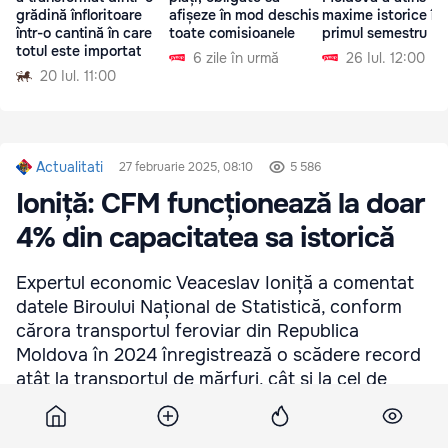
grădină înfloritoare
afișeze în mod deschis
maxime istorice în
într-o cantină în care
toate comisioanele
primul semestru
totul este importat
6 zile în urmă
26 Iul. 12:00
20 Iul. 11:00
Actualitati
27 februarie 2025, 08:10
5 586
Ioniță: CFM funcționează la doar
4% din capacitatea sa istorică
Expertul economic Veaceslav Ioniță a comentat
datele Biroului Național de Statistică, conform
cărora transportul feroviar din Republica
Moldova în 2024 înregistrează o scădere record
atât la transportul de mărfuri, cât și la cel de
pasageri.