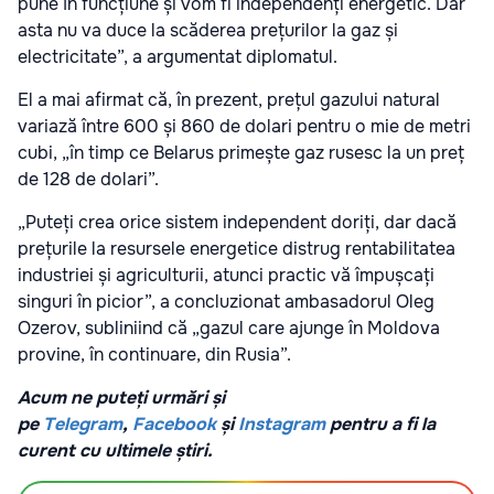
pune în funcțiune și vom fi independenți energetic. Dar
asta nu va duce la scăderea prețurilor la gaz și
electricitate”, a argumentat diplomatul.
El a mai afirmat că, în prezent, prețul gazului natural
variază între 600 și 860 de dolari pentru o mie de metri
cubi, „în timp ce Belarus primește gaz rusesc la un preț
de 128 de dolari”.
„Puteți crea orice sistem independent doriți, dar dacă
prețurile la resursele energetice distrug rentabilitatea
industriei și agriculturii, atunci practic vă împușcați
singuri în picior”, a concluzionat ambasadorul Oleg
Ozerov, subliniind că „gazul care ajunge în Moldova
provine, în continuare, din Rusia”.
Acum ne puteți urmări și
pe
Telegram
,
Facebook
și
Instagram
pentru a fi la
curent cu ultimele știri.