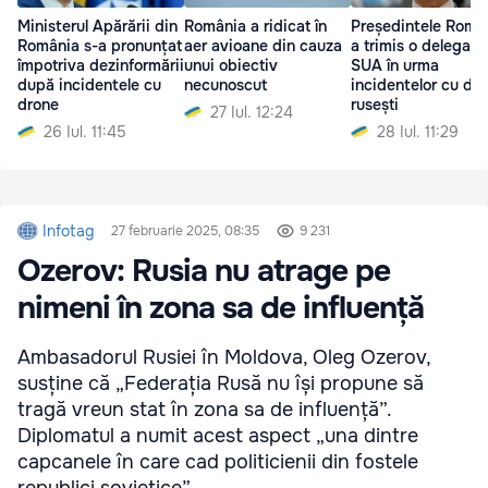
Ministerul Apărării din
România a ridicat în
Președintele Româ
România s-a pronunțat
aer avioane din cauza
a trimis o delegație
împotriva dezinformării
unui obiectiv
SUA în urma
după incidentele cu
necunoscut
incidentelor cu dro
drone
rusești
27 Iul. 12:24
26 Iul. 11:45
28 Iul. 11:29
Infotag
27 februarie 2025, 08:35
9 231
Ozerov: Rusia nu atrage pe
nimeni în zona sa de influență
Ambasadorul Rusiei în Moldova, Oleg Ozerov,
susține că „Federația Rusă nu își propune să
tragă vreun stat în zona sa de influență”.
Diplomatul a numit acest aspect „una dintre
capcanele în care cad politicienii din fostele