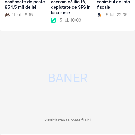
confiscate de peste
economică ilicită,
schimbul de inform
854,5 mii de lei
depistate de SFS în
fiscale
luna iunie
11 Iul. 19:15
15 Iul. 22:35
15 Iul. 10:09
Publicitatea ta poate fi aici