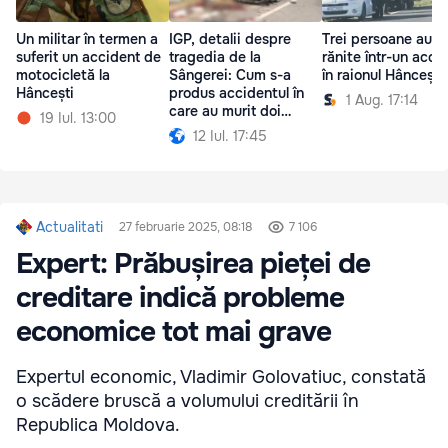
Un militar în termen a
IGP, detalii despre
Trei persoane au fo
suferit un accident de
tragedia de la
rănite într-un acci
motocicletă la
Sângerei: Cum s-a
în raionul Hâncești
Hâncești
produs accidentul în
1 Aug. 17:14
care au murit doi
19 Iul. 13:00
polițiști
12 Iul. 17:45
Actualitati
27 februarie 2025, 08:18
7 106
Expert: Prăbușirea pieței de
creditare indică probleme
economice tot mai grave
Expertul economic, Vladimir Golovatiuc, constată
o scădere bruscă a volumului creditării în
Republica Moldova.