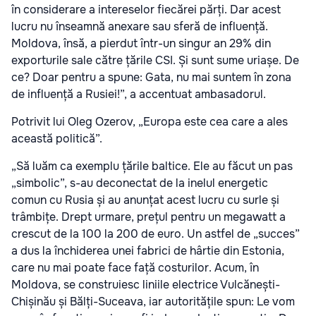
în considerare a intereselor fiecărei părți. Dar acest
lucru nu înseamnă anexare sau sferă de influență.
Moldova, însă, a pierdut într-un singur an 29% din
exporturile sale către țările CSI. Și sunt sume uriașe. De
ce? Doar pentru a spune: Gata, nu mai suntem în zona
de influență a Rusiei!”, a accentuat ambasadorul.
Potrivit lui Oleg Ozerov, „Europa este cea care a ales
această politică”.
„Să luăm ca exemplu țările baltice. Ele au făcut un pas
„simbolic”, s-au deconectat de la inelul energetic
comun cu Rusia și au anunțat acest lucru cu surle și
trâmbițe. Drept urmare, prețul pentru un megawatt a
crescut de la 100 la 200 de euro. Un astfel de „succes”
a dus la închiderea unei fabrici de hârtie din Estonia,
care nu mai poate face față costurilor. Acum, în
Moldova, se construiesc liniile electrice Vulcănești-
Chișinău și Bălți-Suceava, iar autoritățile spun: Le vom