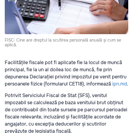
FISC: Cine are dreptul la scutirea personală anuală și cum se
aplică.
Facilitățile fiscale pot fi aplicate fie la locul de muncă
principal, fie la un al doilea loc de muncă, fie prin
depunerea Declarației privind impozitul pe venit pentru
persoanele fizice (formularul CET18), informează
ipn.md
.
Potrivit Serviciului Fiscal de Stat (SFS), venitul
impozabil se calculează pe baza venitului brut obținut
de contribuabil din toate sursele pe parcursul perioadei
fiscale relevante, incluzând și facilitățile acordate de
angajator, cu excepția deducerilor și scutirilor
prevăzute de legislația fiscală.