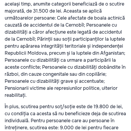
același timp, anumite categorii beneficiază de o scutire
majorată, de 31.500 de lei. Aceasta se aplică
următoarelor persoane: Cele afectate de boala actinică
cauzată de accidentul de la Cernobîl; Persoanele cu
dizabilități a căror afecțiune este legată de accidentul
de la Cernobîl; Părinții sau soții participanților la luptele
pentru apărarea integrității teritoriale și independenței
Republicii Moldova, precum și la luptele din Afganistan;
Persoanele cu dizabilități ca urmare a participării la
aceste conflicte; Persoanele cu dizabilități dobândite în
război, din cauze congenitale sau din copilărie;
Persoanele cu dizabilități grave și accentuate;
Pensionarii victime ale represiunilor politice, ulterior
reabilitați.
În plus, scutirea pentru soț/soție este de 19.800 de lei,
cu condiția ca acesta să nu beneficieze deja de scutirea
individuală. Pentru persoanele care au persoane în
întreținere, scutirea este: 9.000 de lei pentru fiecare