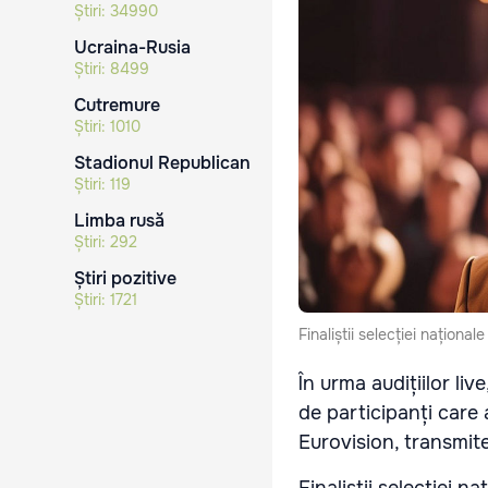
Știri:
34990
Ucraina-Rusia
Știri:
8499
Cutremure
Știri:
1010
Stadionul Republican
Știri:
119
Limba rusă
Știri:
292
Știri pozitive
Știri:
1721
Finaliștii selecției naționa
În urma audițiilor liv
de participanți care
Eurovision, transmit