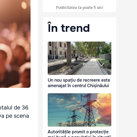
Publicitatea ta poate fi aici
În trend
Un nou spațiu de recreere este
amenajat în centrul Chișinăului
totalul de 36
va pe scena
Autoritățile promit o protecție