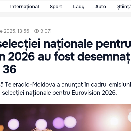
Internațional
Sport
Lady
Auto
Științ
e 2025, 13:56
9 071
 selecției naționale pentr
n 2026 au fost desemnați
n 36
că Teleradio-Moldova a anunțat în cadrul emisiun
ii selecției naționale pentru Eurovision 2026.