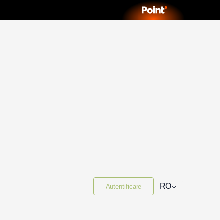
⌵
RO
Autentificare