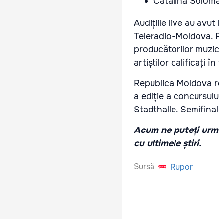
Cătălina Soloma
Audițiile live au avu
Teleradio-Moldova. Par
producătorilor muzical
artiștilor calificați în
Republica Moldova re
a ediție a concursulu
Stadthalle. Semifinal
Acum ne puteți urmă
cu ultimele știri.
Sursă
Rupor