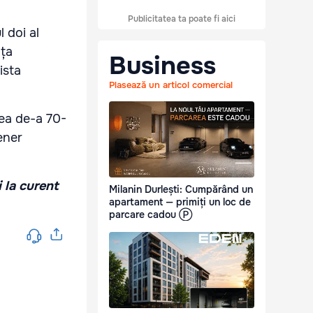
Publicitatea ta poate fi aici
l doi al
ața
Business
ista
Plasează un articol comercial
ea de-a 70-
ener
i la curent
Milanin Durlești: Cumpărând un
apartament — primiți un loc de
parcare cadou Ⓟ