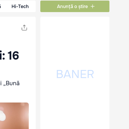
ă
Hi-Tech
Anunță o știre
u
: 16
ii „Bună