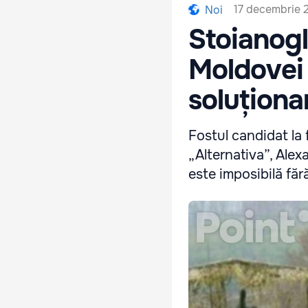
17 decembrie 
Noi
Stoianogl
Moldovei 
soluționa
Fostul candidat la 
„Alternativa”, Ale
este imposibilă făr