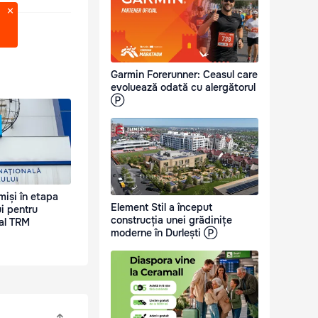
Garmin Forerunner: Ceasul care
evoluează odată cu alergătorul
Ⓟ
miși în etapa
Element Stil a început
i pentru
construcția unei grădinițe
 al TRM
moderne în Durlești Ⓟ