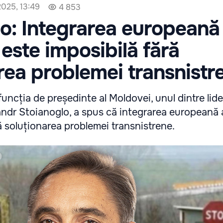
2025, 13:49
4 853
o: Integrarea europeană
este imposibilă fără
rea problemei transnistr
funcția de președinte al Moldovei, unul dintre lider
xandr Stoianoglo, a spus că integrarea europeană
ă soluționarea problemei transnistrene.