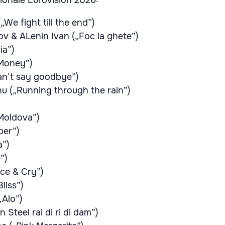
aționale Eurovision 2026:
We fight till the end”)
v & ALenin Ivan („Foc la ghete”)
ia”)
„Money”)
an’t say goodbye”)
anu („Running through the rain”)
 Moldova”)
ber”)
”)
”)
ce & Cry”)
liss”)
„Alo”)
an Steel rai di ri di dam”)