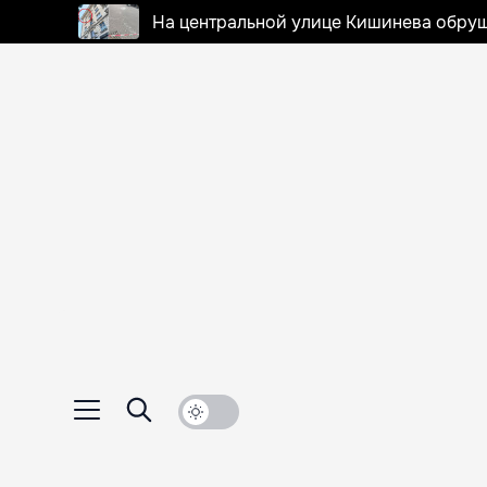
На центральной улице Кишинева обруш