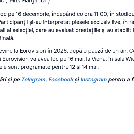
c („Pink Margarita”)
t loc pe 16 decembrie, începând cu ora 11:00, în studiou
ticipanții și-au interpretat piesele exclusiv live, în f
i ai selecției, care au evaluat prestațiile și au stabilit l
 finală.
vine la Eurovision în 2026, după o pauză de un an. C
i Eurovision va avea loc pe 16 mai, la Viena, în sala Wi
ele sunt programate pentru 12 și 14 mai.
ri și pe
Telegram
,
Facebook
și
Instagram
pentru a f