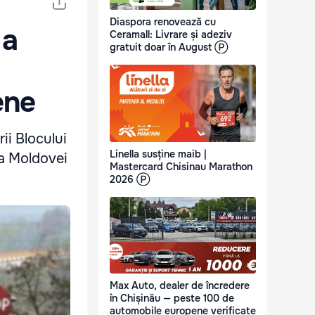
Diaspora renovează cu
 a
Ceramall: Livrare și adeziv
gratuit doar în August Ⓟ
ene
ii Blocului
Linella susține maib |
 a Moldovei
Mastercard Chisinau Marathon
2026 Ⓟ
Max Auto, dealer de încredere
în Chișinău — peste 100 de
automobile europene verificate