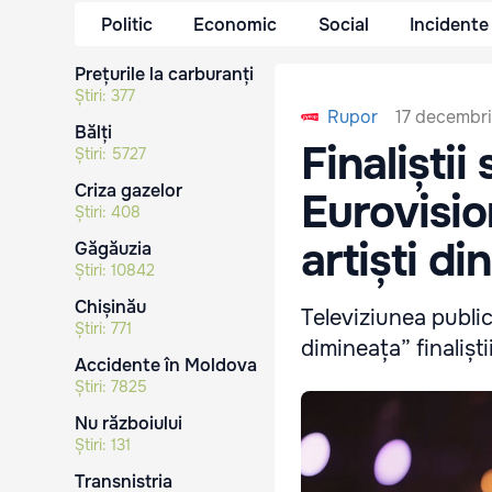
Politic
Economic
Social
Incidente
Prețurile la carburanți
Știri:
377
17 decembri
Rupor
Bălți
Finaliștii
Știri:
5727
Criza gazelor
Eurovisio
Știri:
408
artiști di
Găgăuzia
Știri:
10842
Chișinău
Televiziunea publi
Știri:
771
dimineața” finalișt
Accidente în Moldova
Știri:
7825
Nu războiului
Știri:
131
Transnistria