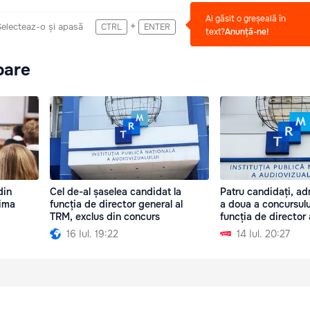
Ai găsit o greșeală în
+
Selecteaz-o și apasă
CTRL
ENTER
text?
Anunță-ne!
oare
din
Cel de-al șaselea candidat la
Patru candidați, ad
rima
funcția de director general al
a doua a concursulu
TRM, exclus din concurs
funcția de director
16 Iul. 19:22
14 Iul. 20:27