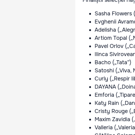
Finaliștii selecției n
Sasha Flowers („
Evghenii Avramo
Adelisha („Alegr
Artiom Topal (
Pavel Orlov („C
Ilinca Sivirove
Bacho („Tata”)
Satoshi („Viva,
Curly („Respir li
DAYANA („Doina
Emforia („Tipare
Katy Rain („Dan
Cristy Rouge („B
Maxim Zavidia (
Valleria („Valeri