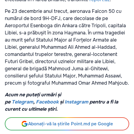
Pe 23 decembrie anul trecut, aeronava Falcon 50 cu
numărul de bord 9H-DFJ, care decolase de pe
Aeroportul Esenboga din Ankara către Tripoli, capitala
Libiei, s-a prăbușit în zona Haymana. În urma tragediei
au murit șeful Statului Major al Forțelor Armate ale
Libiei, generalul Muhammad Ali Ahmed al-Haddad,
comandantul trupelor terestre, general-locotenent
Futuri Gribel, directorul uzinelor militare ale Libiei,
general de brigadă Mahmoud Juma al-Ghitewi,
consilierul șefului Statului Major, Muhammad Assawi,
precum și fotograful Muhammad Omar Ahmed Mahjoub.
Acum ne puteți urmări și
pe
Telegram
,
Facebook
și
Instagram
pentru a fi la
curent cu ultimele știri.
Abonați-vă la știrile Point.md pe Google