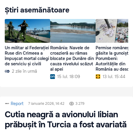
Știri asemănătoare
Un militar al Federației
România: Navele de
Permise românești,
Ruse din Crimeea a
croazieră au rămas
găsite la gunoiștea
împușcat mortal colegi
blocate pe Dunăre din
Porumbeni:
de serviciu și civili
cauza nivelului scăzut
Autoritățile din
al apei
România au deschi
2 zile în urmă
anchetă
15 Iul. 18:09
13 Iul. 15:44
Report
7 ianuarie 2026, 14:42
3 279
Cutia neagră a avionului libian
prăbușit în Turcia a fost avariată