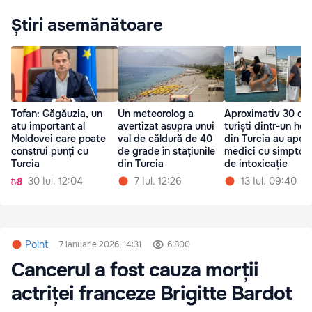
Știri asemănătoare
Tofan: Găgăuzia, un
Un meteorolog a
Aproximativ 30 de
atu important al
avertizat asupra unui
turiști dintr-un hot
Moldovei care poate
val de căldură de 40
din Turcia au apela
construi punți cu
de grade în stațiunile
medici cu simpto
Turcia
din Turcia
de intoxicație
30 Iul. 12:04
7 Iul. 12:26
13 Iul. 09:40
Point
7 ianuarie 2026, 14:31
6 800
Cancerul a fost cauza morții
actriței franceze Brigitte Bardot