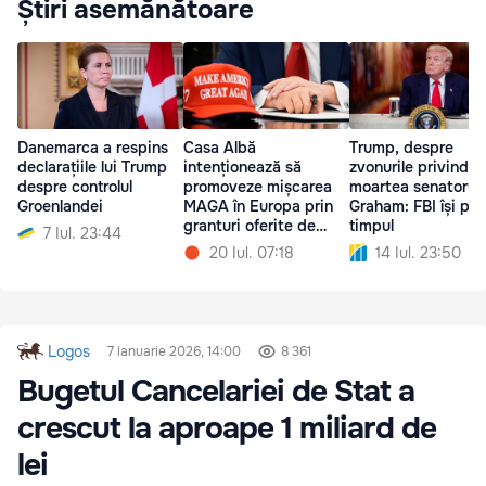
Știri asemănătoare
Danemarca a respins
Casa Albă
Trump, despre
declarațiile lui Trump
intenționează să
zvonurile privind
despre controlul
promoveze mișcarea
moartea senatorulu
Groenlandei
MAGA în Europa prin
Graham: FBI își pie
granturi oferite de
timpul
7 Iul. 23:44
USAID
20 Iul. 07:18
14 Iul. 23:50
Logos
7 ianuarie 2026, 14:00
8 361
Bugetul Cancelariei de Stat a
crescut la aproape 1 miliard de
lei