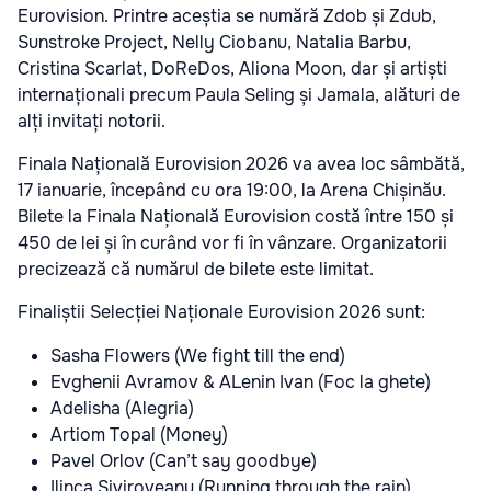
Eurovision. Printre aceștia se numără Zdob și Zdub,
Sunstroke Project, Nelly Ciobanu, Natalia Barbu,
Cristina Scarlat, DoReDos, Aliona Moon, dar și artiști
internaționali precum Paula Seling și Jamala, alături de
alți invitați notorii.
Finala Națională Eurovision 2026 va avea loc sâmbătă,
17 ianuarie, începând cu ora 19:00, la Arena Chișinău.
Bilete la Finala Națională Eurovision costă între 150 și
450 de lei și în curând vor fi în vânzare. Organizatorii
precizează că numărul de bilete este limitat.
Finaliștii Selecției Naționale Eurovision 2026 sunt:
Sasha Flowers (We fight till the end)
Evghenii Avramov & ALenin Ivan (Foc la ghete)
Adelisha (Alegria)
Artiom Topal (Money)
Pavel Orlov (Can’t say goodbye)
Ilinca Siviroveanu (Running through the rain)