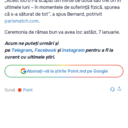
„Acest lucru i-a scăpat din minte de două sau trei ori în
ultimele luni – în momentele de suferință fizică, spunea
că s-a săturat de tot”, a spus Bernard, potrivit
parismatch.com
.
Ceremonia de rămas bun va avea loc astăzi, 7 ianuarie.
Acum ne puteți urmări și
pe
Telegram
,
Facebook
și
Instagram
pentru a fi la
curent cu ultimele știri.
Abonați-vă la știrile Point.md pe Google
Sursă
Point