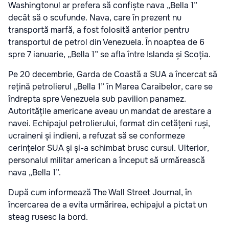
Washingtonul ar prefera să confiște nava „Bella 1”
decât să o scufunde. Nava, care în prezent nu
transportă marfă, a fost folosită anterior pentru
transportul de petrol din Venezuela. În noaptea de 6
spre 7 ianuarie, „Bella 1” se afla între Islanda și Scoția.
Pe 20 decembrie, Garda de Coastă a SUA a încercat să
rețină petrolierul „Bella 1” în Marea Caraibelor, care se
îndrepta spre Venezuela sub pavilion panamez.
Autoritățile americane aveau un mandat de arestare a
navei. Echipajul petrolierului, format din cetățeni ruși,
ucraineni și indieni, a refuzat să se conformeze
cerințelor SUA și și-a schimbat brusc cursul. Ulterior,
personalul militar american a început să urmărească
nava „Bella 1”.
După cum informează The Wall Street Journal, în
încercarea de a evita urmărirea, echipajul a pictat un
steag rusesc la bord.