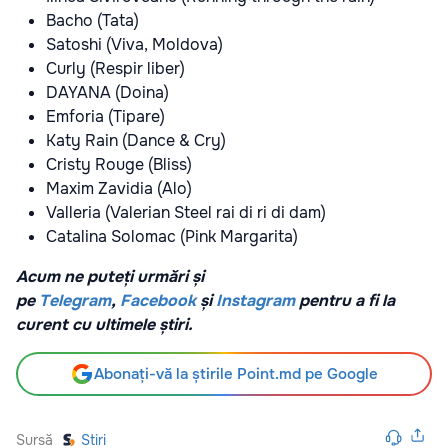
Bacho (Tata)
Satoshi (Viva, Moldova)
Curly (Respir liber)
DAYANA (Doina)
Emforia (Tipare)
Katy Rain (Dance & Cry)
Cristy Rouge (Bliss)
Maxim Zavidia (Alo)
Valleria (Valerian Steel rai di ri di dam)
Catalina Solomac (Pink Margarita)
Acum ne puteți urmări și
pe
Telegram
,
Facebook
și
Instagram
pentru a fi la
curent cu ultimele știri.
Abonați-vă la știrile Point.md pe Google
Sursă
Stiri