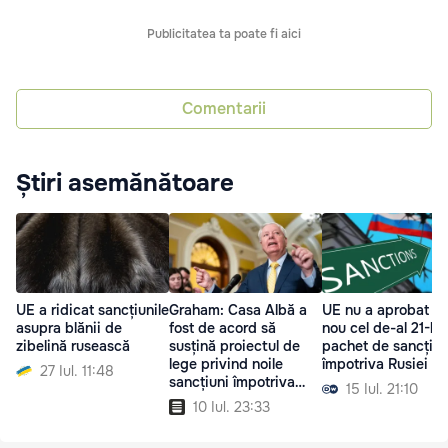
Publicitatea ta poate fi aici
Comentarii
Știri asemănătoare
UE a ridicat sancțiunile
Graham: Casa Albă a
UE nu a aprobat di
asupra blănii de
fost de acord să
nou cel de-al 21-le
zibelină rusească
susțină proiectul de
pachet de sancțiun
lege privind noile
împotriva Rusiei
27 Iul. 11:48
sancțiuni împotriva
15 Iul. 21:10
Rusiei
10 Iul. 23:33