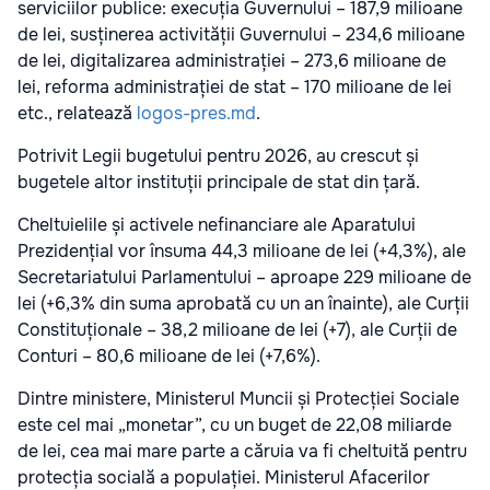
serviciilor publice: execuția Guvernului – 187,9 milioane
de lei, susținerea activității Guvernului – 234,6 milioane
de lei, digitalizarea administrației – 273,6 milioane de
lei, reforma administrației de stat – 170 milioane de lei
etc., relatează
logos-pres.md
.
Potrivit Legii bugetului pentru 2026, au crescut și
bugetele altor instituții principale de stat din țară.
Cheltuielile și activele nefinanciare ale Aparatului
Prezidențial vor însuma 44,3 milioane de lei (+4,3%), ale
Secretariatului Parlamentului – aproape 229 milioane de
lei (+6,3% din suma aprobată cu un an înainte), ale Curții
Constituționale – 38,2 milioane de lei (+7), ale Curții de
Conturi – 80,6 milioane de lei (+7,6%).
Dintre ministere, Ministerul Muncii și Protecției Sociale
este cel mai „monetar”, cu un buget de 22,08 miliarde
de lei, cea mai mare parte a căruia va fi cheltuită pentru
protecția socială a populației. Ministerul Afacerilor