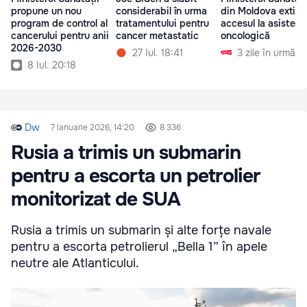
propune un nou
din Moldova extin
considerabil în urma
program de control al
accesul la asistenț
tratamentului pentru
cancerului pentru anii
oncologică
cancer metastatic
2026-2030
3 zile în urmă
27 Iul. 18:41
8 Iul. 20:18
Dw
7 ianuarie 2026, 14:20
8 336
Rusia a trimis un submarin
pentru a escorta un petrolier
monitorizat de SUA
Rusia a trimis un submarin și alte forțe navale
pentru a escorta petrolierul „Bella 1” în apele
neutre ale Atlanticului.