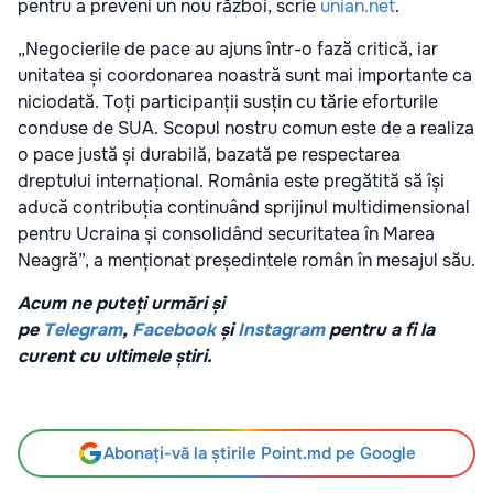
pentru a preveni un nou război, scrie
unian.net
.
„Negocierile de pace au ajuns într-o fază critică, iar
unitatea și coordonarea noastră sunt mai importante ca
niciodată. Toți participanții susțin cu tărie eforturile
conduse de SUA. Scopul nostru comun este de a realiza
o pace justă și durabilă, bazată pe respectarea
dreptului internațional. România este pregătită să își
aducă contribuția continuând sprijinul multidimensional
pentru Ucraina și consolidând securitatea în Marea
Neagră”, a menționat președintele român în mesajul său.
Acum ne puteți urmări și
pe
Telegram
,
Facebook
și
Instagram
pentru a fi la
curent cu ultimele știri.
Abonați-vă la știrile Point.md pe Google