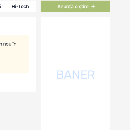
ă
Hi-Tech
Anunță o știre
n nou în