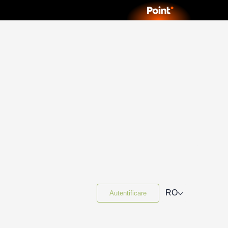
⌵
RO
Autentificare