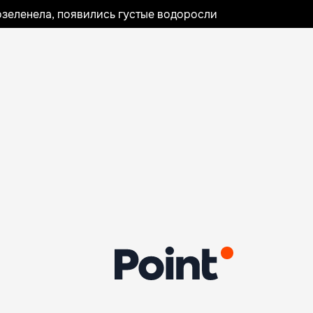
озеленела, появились густые водоросли