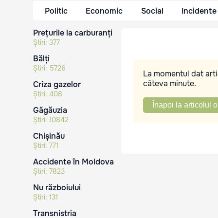
Politic
Economic
Social
Incidente
Prețurile la carburanți
Știri:
377
Bălți
Știri:
5726
La momentul dat artic
câteva minute.
Criza gazelor
Știri:
408
Înapoi la articolul o
Găgăuzia
Știri:
10842
Chișinău
Știri:
771
Accidente în Moldova
Știri:
7823
Nu războiului
Știri:
131
Transnistria