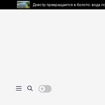
Днестр превращается в болото: вода п