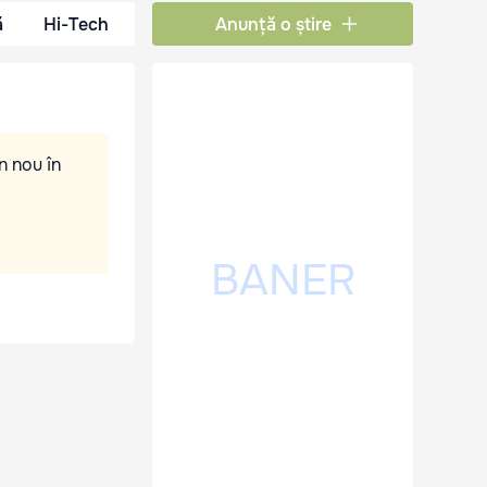
ă
Hi-Tech
Anunță o știre
n nou în