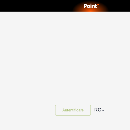
⌵
RO
Autentificare