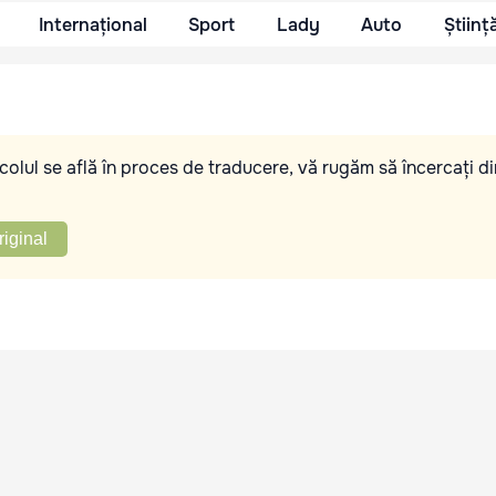
Internațional
Sport
Lady
Auto
Științ
olul se află în proces de traducere, vă rugăm să încercați di
riginal