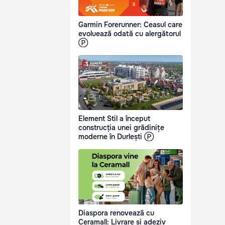
Garmin Forerunner: Ceasul care
evoluează odată cu alergătorul
Ⓟ
Element Stil a început
construcția unei grădinițe
moderne în Durlești Ⓟ
Diaspora renovează cu
Ceramall: Livrare și adeziv