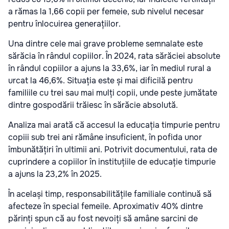
a rămas la 1,66 copii per femeie, sub nivelul necesar
pentru înlocuirea generațiilor.
Una dintre cele mai grave probleme semnalate este
sărăcia în rândul copiilor. În 2024, rata sărăciei absolute
în rândul copiilor a ajuns la 33,6%, iar în mediul rural a
urcat la 46,6%. Situația este și mai dificilă pentru
familiile cu trei sau mai mulți copii, unde peste jumătate
dintre gospodării trăiesc în sărăcie absolută.
Analiza mai arată că accesul la educația timpurie pentru
copiii sub trei ani rămâne insuficient, în pofida unor
îmbunătățiri în ultimii ani. Potrivit documentului, rata de
cuprindere a copiilor în instituțiile de educație timpurie
a ajuns la 23,2% în 2025.
În același timp, responsabilitățile familiale continuă să
afecteze în special femeile. Aproximativ 40% dintre
părinți spun că au fost nevoiți să amâne sarcini de