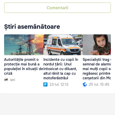
Comentarii
Știri asemănătoare
Autoritățile promit o
Incidente cu copii în
Specialiștii trag un
protecție mai bună a
nordul țării: Unul
semnal de alarmă: 
populației în situații de
intoxicat cu diluant,
mai mulți copii se
criză
altul rănit la cap cu
regăsesc printre
motoferăstrăul
cerșetorii din Mol
ieri
23 Iul. 12:13
25 Iul. 15:45