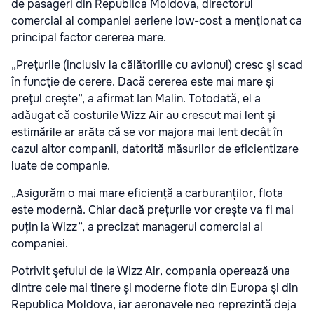
de pasageri din Republica Moldova, directorul
comercial al companiei aeriene low-cost a menţionat ca
principal factor cererea mare.
„Preţurile (inclusiv la călătoriile cu avionul) cresc şi scad
în funcţie de cerere. Dacă cererea este mai mare şi
preţul creşte”, a afirmat Ian Malin. Totodată, el a
adăugat că costurile Wizz Air au crescut mai lent şi
estimările ar arăta că se vor majora mai lent decât în
cazul altor companii, datorită măsurilor de eficientizare
luate de companie.
„Asigurăm o mai mare eficiență a carburanților, flota
este modernă. Chiar dacă prețurile vor crește va fi mai
puțin la Wizz”, a precizat managerul comercial al
companiei.
Potrivit şefului de la Wizz Air, compania operează una
dintre cele mai tinere și moderne flote din Europa şi din
Republica Moldova, iar aeronavele neo reprezintă deja