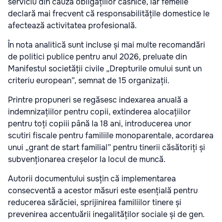
serviciu din cauza obligațiilor casnice, iar femeile
declară mai frecvent că responsabilitățile domestice le
afectează activitatea profesională.
În nota analitică sunt incluse și mai multe recomandări
de politici publice pentru anul 2026, preluate din
Manifestul societății civile „Drepturile omului sunt un
criteriu european”, semnat de 15 organizații.
Printre propuneri se regăsesc indexarea anuală a
indemnizațiilor pentru copii, extinderea alocațiilor
pentru toți copiii până la 18 ani, introducerea unor
scutiri fiscale pentru familiile monoparentale, acordarea
unui „grant de start familial” pentru tinerii căsătoriți și
subvenționarea creșelor la locul de muncă.
Autorii documentului susțin că implementarea
consecventă a acestor măsuri este esențială pentru
reducerea sărăciei, sprijinirea familiilor tinere și
prevenirea accentuării inegalităților sociale și de gen.