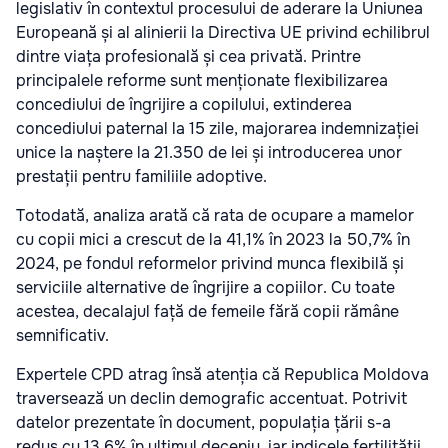
legislativ în contextul procesului de aderare la Uniunea
Europeană și al alinierii la Directiva UE privind echilibrul
dintre viața profesională și cea privată. Printre
principalele reforme sunt menționate flexibilizarea
concediului de îngrijire a copilului, extinderea
concediului paternal la 15 zile, majorarea indemnizației
unice la naștere la 21.350 de lei și introducerea unor
prestații pentru familiile adoptive.
Totodată, analiza arată că rata de ocupare a mamelor
cu copii mici a crescut de la 41,1% în 2023 la 50,7% în
2024, pe fondul reformelor privind munca flexibilă și
serviciile alternative de îngrijire a copiilor. Cu toate
acestea, decalajul față de femeile fără copii rămâne
semnificativ.
Expertele CPD atrag însă atenția că Republica Moldova
traversează un declin demografic accentuat. Potrivit
datelor prezentate în document, populația țării s-a
redus cu 13,6% în ultimul deceniu, iar indicele fertilității