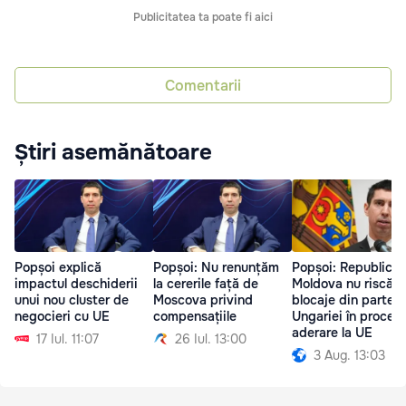
Publicitatea ta poate fi aici
Comentarii
Știri asemănătoare
Popșoi explică
Popșoi: Nu renunțăm
Popșoi: Republica
impactul deschiderii
la cererile față de
Moldova nu riscă
unui nou cluster de
Moscova privind
blocaje din partea
negocieri cu UE
compensațiile
Ungariei în procesu
aderare la UE
17 Iul. 11:07
26 Iul. 13:00
3 Aug. 13:03