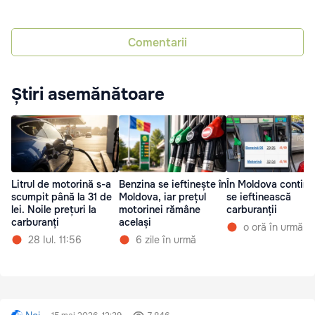
Comentarii
Știri asemănătoare
Litrul de motorină s-a
Benzina se ieftinește în
În Moldova continu
scumpit până la 31 de
Moldova, iar prețul
se ieftinească
lei. Noile prețuri la
motorinei rămâne
carburanții
carburanți
același
o oră în urmă
28 Iul. 11:56
6 zile în urmă