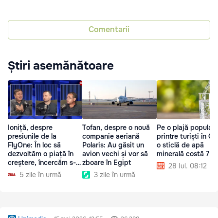
Comentarii
Știri asemănătoare
Ioniță, despre
Tofan, despre o nouă
Pe o plajă popular
presiunile de la
companie aeriană
printre turiști în Gr
FlyOne: În loc să
Polaris: Au găsit un
o sticlă de apă
dezvoltăm o piață în
avion vechi și vor să
minerală costă 7 e
creștere, încercăm s-o
zboare în Egipt
28 Iul. 08:12
stricăm
5 zile în urmă
3 zile în urmă