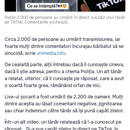
Peste 2.000 de persoane au urmărit în direct suicidul unui tânăr
pe TikTok: Comentariile șochează.
Circa 2.000 de persoane au urmărit transmisiunea, iar
foarte mulți dintre comentatori încurajau bărbatul să se
sinucidă, scrie
unimedia.info
.
De cealaltă parte, alții întrebau dacă îl cunoaște cineva,
dacă îi știe adresa, pentru a chema Poliția. Un alt tânăr
a relatat, ulterior, că îl cunoaște pe răposat, care a avut
o soartă foarte grea, rămânând orfan de mic.
Live-ul șocant a fost urmărit de 2.200 de oameni. Mulți
dintre aceștia au lăsat comentarii negative, jignitoarea
sau chiar îndemnuri către tânăr să își pună capăt zilelor.
Într-un alt video, un tânăr relatează că l-a cunoscut pe
răposat: „Și-a pus capăt zilelor în direct pe TikTok, în