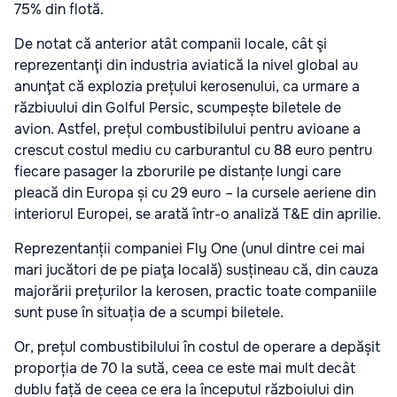
75% din flotă.
De notat că anterior atât companii locale, cât şi
reprezentanţi din industria aviatică la nivel global au
anunţat că explozia prețului kerosenului, ca urmare a
răzbiuului din Golful Persic, scumpește biletele de
avion. Astfel, prețul combustibilului pentru avioane a
crescut costul mediu cu carburantul cu 88 euro pentru
fiecare pasager la zborurile pe distanțe lungi care
pleacă din Europa și cu 29 euro – la cursele aeriene din
interiorul Europei, se arată într-o analiză T&E din aprilie.
Reprezentanții companiei Fly One (unul dintre cei mai
mari jucători de pe piaţa locală) susțineau că, din cauza
majorării prețurilor la kerosen, practic toate companiile
sunt puse în situația de a scumpi biletele.
Or, prețul combustibilului în costul de operare a depășit
proporția de 70 la sută, ceea ce este mai mult decât
dublu față de ceea ce era la începutul războiului din