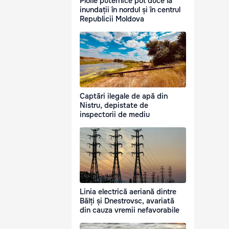
Ploile puternice pot duce la
inundații în nordul și în centrul
Republicii Moldova
Captări ilegale de apă din
Nistru, depistate de
inspectorii de mediu
Linia electrică aeriană dintre
Bălți și Dnestrovsc, avariată
din cauza vremii nefavorabile