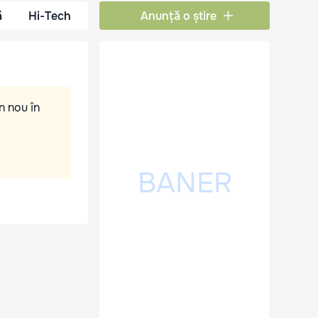
ă
Hi-Tech
Anunță o știre
n nou în