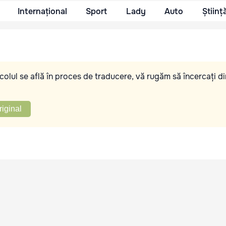
Internațional
Sport
Lady
Auto
Științ
olul se află în proces de traducere, vă rugăm să încercați di
riginal