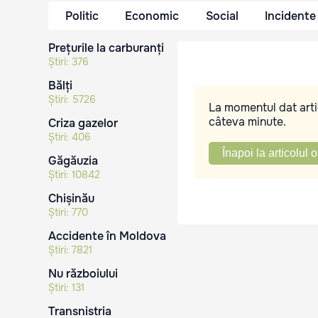
Politic
Economic
Social
Incidente
Prețurile la carburanți
Știri:
376
Bălți
Știri:
5726
La momentul dat artic
câteva minute.
Criza gazelor
Știri:
406
Înapoi la articolul o
Găgăuzia
Știri:
10842
Chișinău
Știri:
770
Accidente în Moldova
Știri:
7821
Nu războiului
Știri:
131
Transnistria