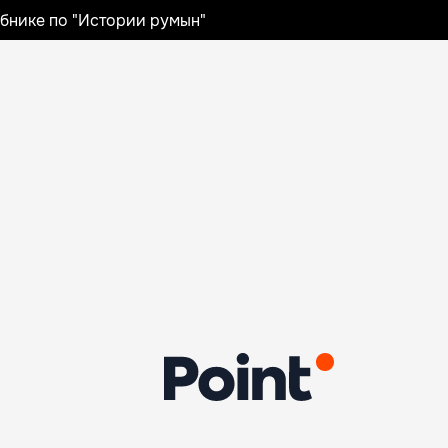
ебнике по "Истории румын"