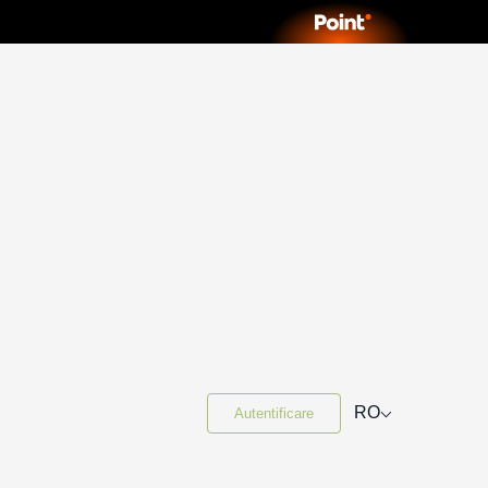
⌵
RO
Autentificare