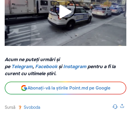
Acum ne puteți urmări și
pe
Telegram
,
Facebook
și
Instagram
pentru a fi la
curent cu ultimele știri.
Abonați-vă la știrile Point.md pe Google
Sursă
Svoboda