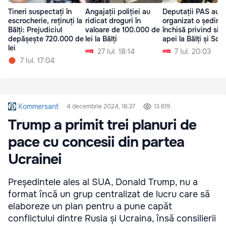
Tineri suspectați în
Angajații poliției au
Deputații PAS au
escrocherie, reținuți la
ridicat droguri în
organizat o ședinț
Bălți: Prejudiciul
valoare de 100.000 de
închisă privind situ
depășește 720.000 de
lei la Bălți
apei la Bălți și Sor
lei
27 Iul. 18:14
7 Iul. 20:03
7 Iul. 17:04
Kommersant
4 decembrie 2024, 18:37
13 619
Trump a primit trei planuri de
pace cu concesii din partea
Ucrainei
Președintele ales al SUA, Donald Trump, nu a
format încă un grup centralizat de lucru care să
elaboreze un plan pentru a pune capăt
conflictului dintre Rusia și Ucraina, însă consilierii