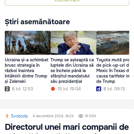
Știri asemănătoare
Ucraina și-a schimbat
Trump se așteaptă ca
Toyota mută produ
brusc strategia în
luptele din Ucraina să
de pick-up-uri din
război înaintea
se încheie până la
Mexic în Texas din
întâlnirii dintre Trump
sfârșitul mandatului
cauza tarifelor im
și Zelenski
său prezidențial
de Trump
8 Iul. 12:53
15 Iul. 19:04
8 Iul. 09:13
Svoboda
4 decembrie 2024, 18:23
19 049
Directorul unei mari companii de