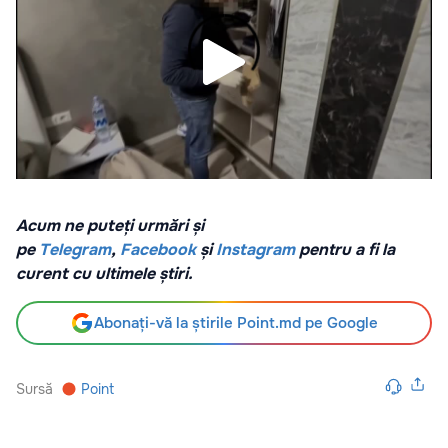
Acum ne puteți urmări și
pe
Telegram
,
Facebook
și
Instagram
pentru a fi la
curent cu ultimele știri.
Abonați-vă la știrile Point.md pe Google
Sursă
Point