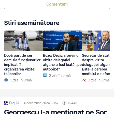
Comentarii
Știri asemănătoare
Două partide cer
Buzu: Decizia privind
Secretar de stat,
demisia funcționarilor
vizita delegației
despre vizita
implicați în
afgane a fost luată „pe
delegației afgane:
organizarea vizitei
autopilot”
Este la cererea
talibanilor
mediului de afacer
2 zile în urmă
3 zile în urmă
3 zile în urmă
Digi24
4 decembrie 2024, 18:57
16 446
Georgescu l-a menționat pe Șor