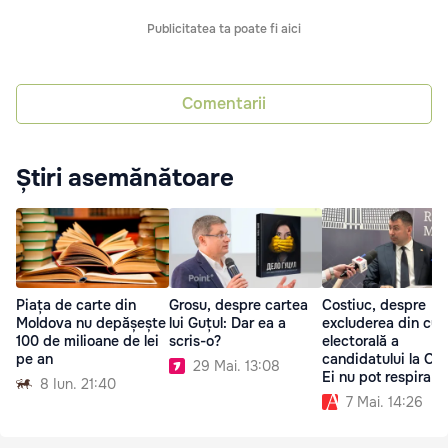
Publicitatea ta poate fi aici
Comentarii
Știri asemănătoare
Piața de carte din
Grosu, despre cartea
Costiuc, despre
Moldova nu depășește
lui Guțul: Dar ea a
excluderea din cur
100 de milioane de lei
scris-o?
electorală a
pe an
candidatului la Orh
29 Mai. 13:08
Ei nu pot respira f
8 Iun. 21:40
Șor
7 Mai. 14:26