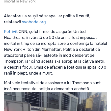
omorât la New York.
Atacatorul a reușit să scape, iar poliția îl caută,
relatează
svoboda.org
.
Potrivit
CNN, șeful firmei de asigurări United
Healthcare, în vârstă de 50 de ani, a fost împușcat
mortal în timp ce se îndrepta spre o conferință la hotelul
New York Hilton din Manhattan. Poliția a declarat că
atacatorul părea să-l aștepte în mod deliberat pe
Thompson, iar când acesta s-a apropiat la câțiva metri,
a deschis focul. Omul de afaceri a fost dus la spital cu o
rană în piept, unde a murit.
Motivele tentativei de asasinare a lui Thompson sunt
încă necunoscute, poliția a demarat o anchetă.