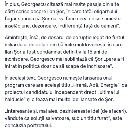
În plus, Georgescu citează mai multe pasaje din alte
cărți scrise despre Ilan Șor, în care tatăl oligarhului
fugar spunea că Șor nu „va face ceea ce se numește
înșelăciune, dezonoare, indiferență față de oameni”.
Amintește, însă, de dosarul de corupție legat de furtul
miliardului de dolari din băncile moldovenești, în care
Ilan Șor a fost condamnat definitiv la 15 ani de
închisoare. Georgescu mai subliniază că Șor „pare a fi
intrat în politică doar ca să scape de închisoare”.
În același text, Georgescu numește lansarea unui
program care are același titlu „Hrană, Apă, Energie”, ca
proiectul candidatului independent drept „ultima lui
haiducie” și citează mai multe idei lansate de Șor.
„Interesante şi, mai ales, dezinteresate idei (de afaceri),
vândute ca soluţii salvatoare, sub un titlu furat”, este
concluzia portretului.