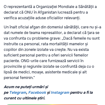
O reprezentantă a Organizației Mondiale a Sănătății a
declarat că ONU în Afganistan lucrează pentru a
verifica acuzațiile aduse oficialilor relevanți.
Un înalt oficial afgan din domeniul sănătății, care nu și-a
dat numele de teama represaliilor, a declarat că țara se
va confrunta cu probleme grave: „Dacă femeile nu sunt
instruite ca personal, rata mortalității mamelor și
copiilor din zonele izolate va crește. Nu va exista
suficient personal pentru a oferi servicii femeilor
paciente. ONG-urile care furnizează servicii în
provinciile și regiunile izolate se confruntă deja cu o
lipsă de medici, moașe, asistente medicale și alt
personal feminin.”
Acum ne puteți urmări și
pe
Telegram
,
Facebook
și
Instagram
pentru a fi la
curent cu ultimele știri.