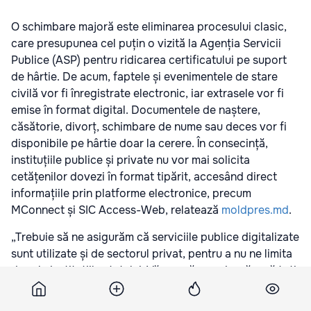
O schimbare majoră este eliminarea procesului clasic,
care presupunea cel puțin o vizită la Agenția Servicii
Publice (ASP) pentru ridicarea certificatului pe suport
de hârtie. De acum, faptele și evenimentele de stare
civilă vor fi înregistrate electronic, iar extrasele vor fi
emise în format digital. Documentele de naștere,
căsătorie, divorț, schimbare de nume sau deces vor fi
disponibile pe hârtie doar la cerere. În consecință,
instituțiile publice și private nu vor mai solicita
cetățenilor dovezi în format tipărit, accesând direct
informațiile prin platforme electronice, precum
MConnect și SIC Access-Web, relatează
moldpres.md
.
„Trebuie să ne asigurăm că serviciile publice digitalizate
sunt utilizate și de sectorul privat, pentru a nu ne limita
doar la instituțiile statului. Vă rog să ne asigurăm că toți
pot utiliza semnătura digitală, fără a mai avea nevoie de
ștampila umedă”, a menționat premierul Dorin Recean.