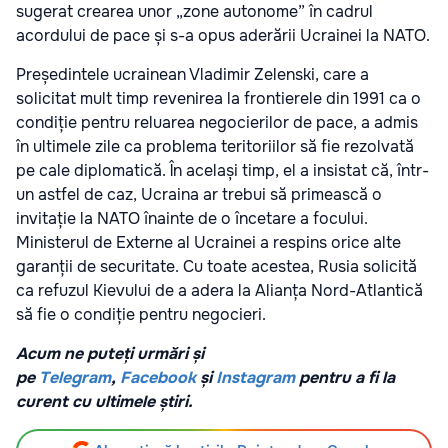
sugerat crearea unor „zone autonome” în cadrul
acordului de pace și s-a opus aderării Ucrainei la NATO.
Președintele ucrainean Vladimir Zelenski, care a
solicitat mult timp revenirea la frontierele din 1991 ca o
condiție pentru reluarea negocierilor de pace, a admis
în ultimele zile ca problema teritoriilor să fie rezolvată
pe cale diplomatică. În același timp, el a insistat că, într-
un astfel de caz, Ucraina ar trebui să primească o
invitație la NATO înainte de o încetare a focului.
Ministerul de Externe al Ucrainei a respins orice alte
garanții de securitate. Cu toate acestea, Rusia solicită
ca refuzul Kievului de a adera la Alianța Nord-Atlantică
să fie o condiție pentru negocieri.
Acum ne puteți urmări și
pe
Telegram
,
Facebook
și
Instagram
pentru a fi la
curent cu ultimele știri.