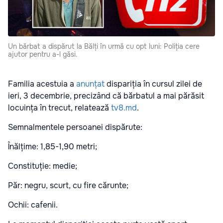
Un bărbat a dispărut la Bălți în urmă cu opt luni: Poliția cere
ajutor pentru a-l găsi.
Familia acestuia a
anunțat
dispariția în cursul zilei de
ieri, 3 decembrie, precizând că bărbatul a mai părăsit
locuința în trecut, relatează
tv8.md
.
Semnalmentele persoanei dispărute:
Înălțime: 1,85-1,90 metri;
Constituție: medie;
Păr: negru, scurt, cu fire cărunte;
Ochii: cafenii.