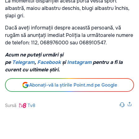
La momentul dispariției acesta purta vestă sport
albastră, maiou albastru deschis, blugi albastru închis,
șlapi gri.
Dacă aveți informații despre această persoană, vă
rugăm să anunțați imediat Poliția la următoarele numere
de telefon: 112, 068976000 sau 068910547.
Acum ne puteți urmări și
pe
Telegram
,
Facebook
și
Instagram
pentru a fi la
curent cu ultimele știri.
Abonați-vă la știrile Point.md pe Google
Sursă
Tv8