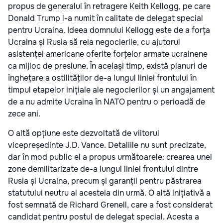
propus de generalul în retragere Keith Kellogg, pe care
Donald Trump l-a numit în calitate de delegat special
pentru Ucraina. Ideea domnului Kellogg este de a forța
Ucraina și Rusia să reia negocierile, cu ajutorul
asistenței americane oferite forțelor armate ucrainene
ca mijloc de presiune. În același timp, există planuri de
înghețare a ostilităților de-a lungul liniei frontului în
timpul etapelor inițiale ale negocierilor și un angajament
de a nu admite Ucraina în NATO pentru o perioadă de
zece ani.
O altă opțiune este dezvoltată de viitorul
vicepreședinte J.D. Vance. Detaliile nu sunt precizate,
dar în mod public el a propus următoarele: crearea unei
zone demilitarizate de-a lungul liniei frontului dintre
Rusia și Ucraina, precum și garanții pentru păstrarea
statutului neutru al acesteia din urmă. O altă inițiativă a
fost semnată de Richard Grenell, care a fost considerat
candidat pentru postul de delegat special. Acesta a