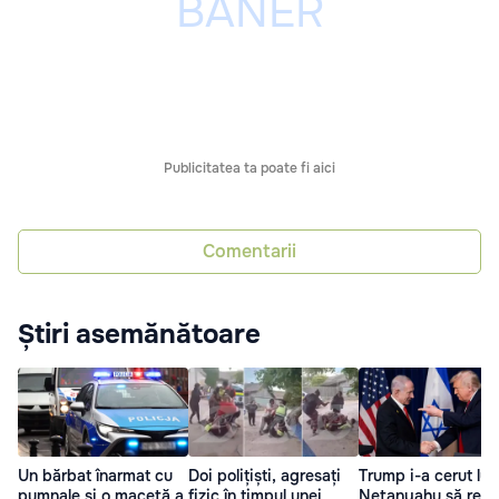
Publicitatea ta poate fi aici
Comentarii
Știri asemănătoare
Un bărbat înarmat cu
Doi polițiști, agresați
Trump i-a cerut lui
pumnale și o macetă a
fizic în timpul unei
Netanyahu să retr