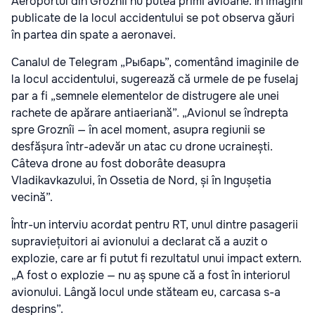
Aeroportul din Groznîi nu putea primi avioane. În imagini
publicate de la locul accidentului se pot observa găuri
în partea din spate a aeronavei.
Canalul de Telegram „Рыбарь”, comentând imaginile de
la locul accidentului, sugerează că urmele de pe fuselaj
par a fi „semnele elementelor de distrugere ale unei
rachete de apărare antiaeriană”. „Avionul se îndrepta
spre Groznîi — în acel moment, asupra regiunii se
desfășura într-adevăr un atac cu drone ucrainești.
Câteva drone au fost doborâte deasupra
Vladikavkazului, în Ossetia de Nord, și în Ingușetia
vecină”.
Într-un interviu acordat pentru RT, unul dintre pasagerii
supraviețuitori ai avionului a declarat că a auzit o
explozie, care ar fi putut fi rezultatul unui impact extern.
„A fost o explozie — nu aș spune că a fost în interiorul
avionului. Lângă locul unde stăteam eu, carcasa s-a
desprins”.