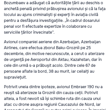
Bozumbaev a adăugat că autoritățile țării au deschis o
anchetă penală privind prăbușirea avionului și că la fața
locului au ajuns criminaliști și experți în aviația civilă
pentru a desfășura investigațiile. „În cadrul dosarului
penal vor fi efectuate expertize în colaborare cu
serviciile țărilor învecinate”.
Avionul companiei aeriene din Azerbaijan, Azerbaijan
Airlines, care efectua zborul Baku-Groznîi pe 25
decembrie, din motive necunoscute, a cerut o aterizare
de urgență pe Aeroportul din Aktau, Kazahstan, dar în
cele din urmă s-a prăbușit acolo. Dintre cele 67 de
persoane aflate la bord, 38 au murit, iar ceilalți au
supraviețuit.
Potrivit uneia dintre ipoteze, avionul Embraer 190 nu a
reușit să aterizeze la Groznîi din cauza ceții. Potrivit
alteia, a fost nevoit să își schimbe ruta din cauza unui
atac cu drone asupra regiunii Caucazului de Nord, iar