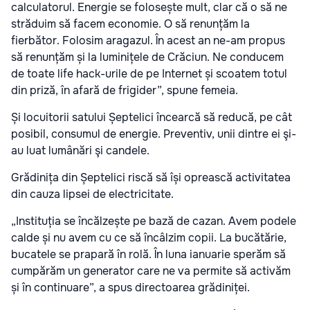
calculatorul. Energie se folosește mult, clar că o să ne
străduim să facem economie. O să renunțăm la
fierbător. Folosim aragazul. În acest an ne-am propus
să renunțăm și la luminițele de Crăciun. Ne conducem
de toate life hack-urile de pe Internet și scoatem totul
din priză, în afară de frigider”, spune femeia.
Și locuitorii satului Șeptelici încearcă să reducă, pe cât
posibil, consumul de energie. Preventiv, unii dintre ei şi-
au luat lumânări şi candele.
Grădinița din Șeptelici riscă să își oprească activitatea
din cauza lipsei de electricitate.
„Instituția se încălzește pe bază de cazan. Avem podele
calde și nu avem cu ce să încâlzim copii. La bucătărie,
bucatele se prapară în rolă. În luna ianuarie sperăm să
cumpărăm un generator care ne va permite să activăm
și în continuare”, a spus directoarea grădiniței.