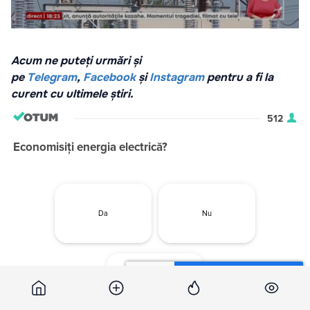
Acum ne puteți urmări și
pe
Telegram
,
Facebook
și
Instagram
pentru a fi la
curent cu ultimele știri.
512
Economisiți energia electrică?
Da
Nu
Voi începe a economisi,
dacă tariful se va majora