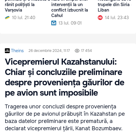
rănit polițiști la
intervenții la un
trupele din Siria și
Varșovia
conflict izbucnit la
Liban
Cahul
10 Iul. 21:40
14 Iul. 23:43
13 Iul. 09:01
Theins
26 decembrie 2024, 11:17
17 454
Vicepremierul Kazahstanului:
Chiar și concluziile preliminare
despre proveniența găurilor de
pe avion sunt imposibile
Tragerea unor concluzii despre proveniența
găurilor de pe avionul prăbușit în Kazahstan pe
baza datelor preliminare este prematură, a
declarat vicepremierul țării, Kanat Bozumbaev.