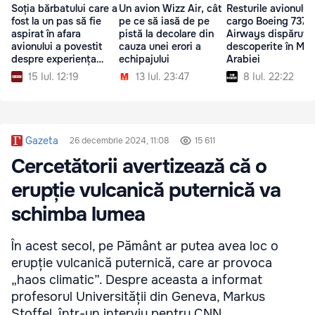
Soția bărbatului care a
Un avion Wizz Air, cât
Resturile avionului
fost la un pas să fie
pe ce să iasă de pe
cargo Boeing 737 
aspirat în afara
pistă la decolare din
Airways dispărut,
avionului a povestit
cauza unei erori a
descoperite în Mar
despre experiența
echipajului
Arabiei
trăită
15 Iul. 12:19
13 Iul. 23:47
8 Iul. 22:22
Gazeta
26 decembrie 2024, 11:08
15 611
Cercetătorii avertizează că o
erupție vulcanică puternică va
schimba lumea
În acest secol, pe Pământ ar putea avea loc o
erupție vulcanică puternică, care ar provoca
„haos climatic”. Despre aceasta a informat
profesorul Universității din Geneva, Markus
Stoffel, într-un interviu pentru CNN.