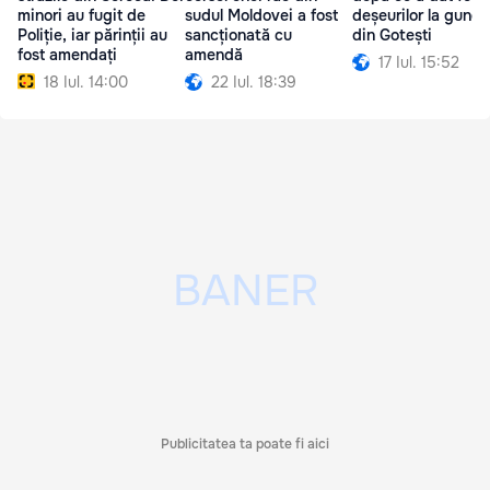
minori au fugit de
sudul Moldovei a fost
deșeurilor la gunoi
Poliție, iar părinții au
sancționată cu
din Gotești
fost amendați
amendă
17 Iul. 15:52
18 Iul. 14:00
22 Iul. 18:39
Publicitatea ta poate fi aici