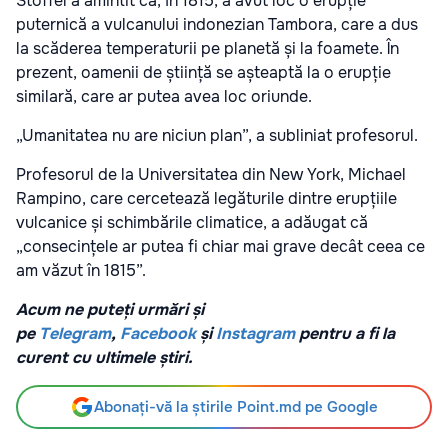
Stoffel a amintit că, în 1815, a avut loc o erupție
puternică a vulcanului indonezian Tambora, care a dus
la scăderea temperaturii pe planetă și la foamete. În
prezent, oamenii de știință se așteaptă la o erupție
similară, care ar putea avea loc oriunde.
„Umanitatea nu are niciun plan”, a subliniat profesorul.
Profesorul de la Universitatea din New York, Michael
Rampino, care cercetează legăturile dintre erupțiile
vulcanice și schimbările climatice, a adăugat că
„consecințele ar putea fi chiar mai grave decât ceea ce
am văzut în 1815”.
Acum ne puteți urmări și
pe
Telegram
,
Facebook
și
Instagram
pentru a fi la
curent cu ultimele știri.
Abonați-vă la știrile Point.md pe Google