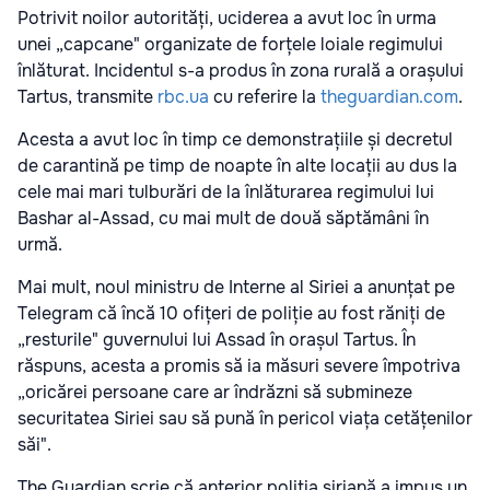
Potrivit noilor autorități, uciderea a avut loc în urma
unei „capcane" organizate de forțele loiale regimului
înlăturat. Incidentul s-a produs în zona rurală a orașului
Tartus, transmite
rbc.ua
cu referire la
theguardian.com
.
Acesta a avut loc în timp ce demonstrațiile și decretul
de carantină pe timp de noapte în alte locații au dus la
cele mai mari tulburări de la înlăturarea regimului lui
Bashar al-Assad, cu mai mult de două săptămâni în
urmă.
Mai mult, noul ministru de Interne al Siriei a anunțat pe
Telegram că încă 10 ofițeri de poliție au fost răniți de
„resturile" guvernului lui Assad în orașul Tartus. În
răspuns, acesta a promis să ia măsuri severe împotriva
„oricărei persoane care ar îndrăzni să submineze
securitatea Siriei sau să pună în pericol viața cetățenilor
săi".
The Guardian scrie că anterior poliția siriană a impus un