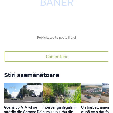
Publicitatea ta poate fi aici
Comentarii
Știri asemănătoare
Goană cu ATV-ul pe
Intervenția ilegală în
Un bărbat, amenda
străzile din Soroca: Doi
cursul unui râu din
după ce a dat foc