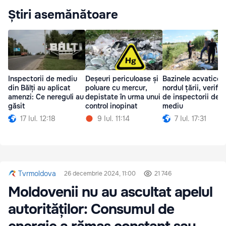
Știri asemănătoare
Inspectorii de mediu
Deșeuri periculoase și
Bazinele acvatice 
din Bălți au aplicat
poluare cu mercur,
nordul țării, verific
amenzi: Ce nereguli au
depistate în urma unui
de inspectorii de
găsit
control inopinat
mediu
17 Iul. 12:18
9 Iul. 11:14
7 Iul. 17:31
Tvrmoldova
26 decembrie 2024, 11:00
21 746
Moldovenii nu au ascultat apelul
autorităților: Consumul de