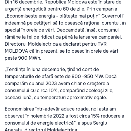
Din 16 decembrie, Republica Moldova este în stare de
urgență energetică pentru 60 de zile. Prin campania
„Economisește energia - plătește mai puțin” Guvernul îi
îndeamnă pe cetățeni să folosească raţional curentul, în
special în orele de vârf. Deocamdată, însă, consumul
rămâne la fel de ridicat ca până la lansarea campaniei.
Directorul Moldelectrica a declarat pentru TVR
MOLDOVA că în prezent, se folosesc în orele de vârf
peste 900 MWh.
„Tendința în luna decembrie, ținând cont de
temperaturile de afară este de 900 -950 MW. Dacă
comparăm cu anul 2023 avem chiar o creștere a
consumului cu circa 10%, comparând aceleași zile,
aceeași lună, cu temperaturi aproximativ egale.
Economisirea într-adevăr aduce roade, noi asta am
observat în noiembrie 2022 a fost circa 15% reducere a
consumului de energie electrică”, a spus Sergiu
Aparatu, directorul Moldelectrica.