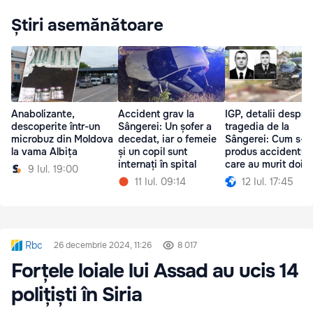
Știri asemănătoare
Anabolizante,
Accident grav la
IGP, detalii despre
descoperite într-un
Sângerei: Un șofer a
tragedia de la
microbuz din Moldova
decedat, iar o femeie
Sângerei: Cum s-a
la vama Albița
și un copil sunt
produs accidentul 
internați în spital
care au murit doi
9 Iul. 19:00
polițiști
11 Iul. 09:14
12 Iul. 17:45
Rbc
26 decembrie 2024, 11:26
8 017
Forțele loiale lui Assad au ucis 14
polițiști în Siria