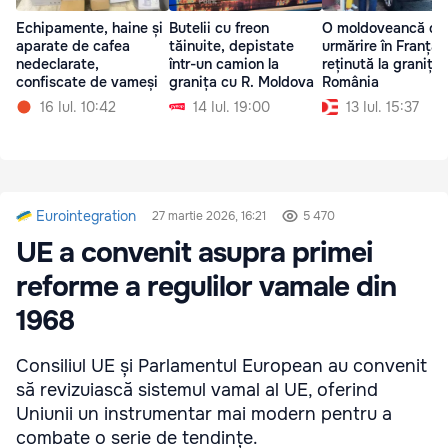
Echipamente, haine și
Butelii cu freon
O moldoveancă dat
aparate de cafea
tăinuite, depistate
urmărire în Franța,
nedeclarate,
într-un camion la
reținută la granița
confiscate de vameși
granița cu R. Moldova
România
16 Iul. 10:42
14 Iul. 19:00
13 Iul. 15:37
Eurointegration
27 martie 2026, 16:21
5 470
UE a convenit asupra primei
reforme a regulilor vamale din
1968
Consiliul UE și Parlamentul European au convenit
să revizuiască sistemul vamal al UE, oferind
Uniunii un instrumentar mai modern pentru a
combate o serie de tendințe.