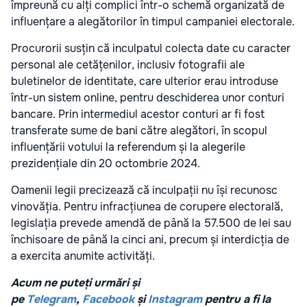
împreună cu alți complici într-o schemă organizată de
influențare a alegătorilor în timpul campaniei electorale.
Procurorii susțin că inculpatul colecta date cu caracter
personal ale cetățenilor, inclusiv fotografii ale
buletinelor de identitate, care ulterior erau introduse
într-un sistem online, pentru deschiderea unor conturi
bancare. Prin intermediul acestor conturi ar fi fost
transferate sume de bani către alegători, în scopul
influențării votului la referendum și la alegerile
prezidențiale din 20 octombrie 2024.
Oamenii legii precizează că inculpații nu își recunosc
vinovăția. Pentru infracțiunea de corupere electorală,
legislația prevede amendă de până la 57.500 de lei sau
închisoare de până la cinci ani, precum și interdicția de
a exercita anumite activități.
Acum ne puteți urmări și
pe
Telegram
,
Facebook
și
Instagram
pentru a fi la