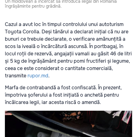
Un moldovean a încercat să introducă ilegal din România
îngrășăminte pentru grădină.
Cazul a avut loc în timpul controlului unui autoturism
Toyota Corolla. Deși tânărul a declarat inițial că nu are
bunuri ce trebuie declarate, o verificare amănunțită a
scos la iveală o încărcătură ascunsă. În portbagaj, în
locul roții de rezervă, angajații vamali au găsit 46 de litri
și 5 kg de îngrășământ pentru pomi fructiferi și legume,
ceea ce este considerat o cantitate comercială,
transmite
rupor.md
.
Marfa de contrabandă a fost confiscată. În prezent,
împotriva șoferului a fost inițiată o anchetă pentru
încălcarea legii, iar acesta riscă o amendă.