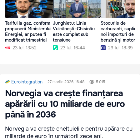
Tariful la gaz, conform
Junghietu: Linia
Stocurile de
propunerii Ministerului
Vulcănești–Chișinău
carburanți, suplini
Energiei, ar putea fi
este complet sub
noi importuri de
modificat trimestrial
tensiune
benzină și motorin
23 Iul. 13:52
23 Iul. 16:44
29 Iul. 18:39
Eurointegration
27 martie 2026, 16:48
5 015
Norvegia va crește finanțarea
apărării cu 10 miliarde de euro
până în 2036
Norvegia va crește cheltuielile pentru apărare cu
miliarde de euro în următorii zece ani.