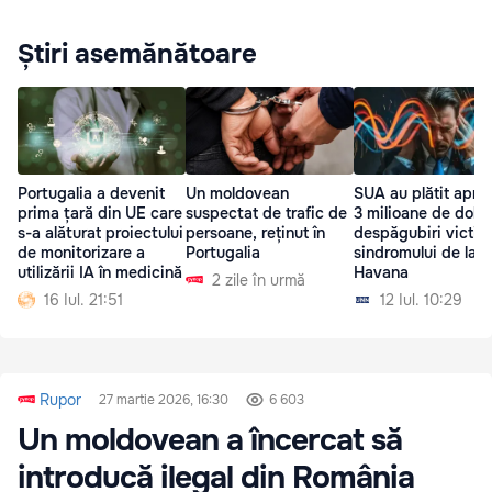
Știri asemănătoare
Portugalia a devenit
Un moldovean
SUA au plătit apro
prima țară din UE care
suspectat de trafic de
3 milioane de dolar
s-a alăturat proiectului
persoane, reținut în
despăgubiri victim
de monitorizare a
Portugalia
sindromului de la
utilizării IA în medicină
Havana
2 zile în urmă
16 Iul. 21:51
12 Iul. 10:29
Rupor
27 martie 2026, 16:30
6 603
Un moldovean a încercat să
introducă ilegal din România