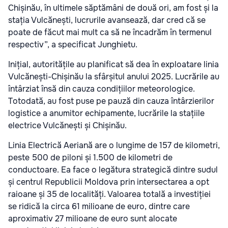
Chișinău, în ultimele săptămâni de două ori, am fost și la
stația Vulcănești, lucrurile avansează, dar cred că se
poate de făcut mai mult ca să ne încadrăm în termenul
respectiv”, a specificat Junghietu.
Inițial, autoritățile au planificat să dea în exploatare linia
Vulcănești-Chișinău la sfârșitul anului 2025. Lucrările au
întârziat însă din cauza condițiilor meteorologice.
Totodată, au fost puse pe pauză din cauza întârzierilor
logistice a anumitor echipamente, lucrările la stațiile
electrice Vulcănești și Chișinău.
Linia Electrică Aeriană are o lungime de 157 de kilometri,
peste 500 de piloni și 1.500 de kilometri de
conductoare. Ea face o legătura strategică dintre sudul
și centrul Republicii Moldova prin intersectarea a opt
raioane și 35 de localități. Valoarea totală a investiției
se ridică la circa 61 milioane de euro, dintre care
aproximativ 27 milioane de euro sunt alocate