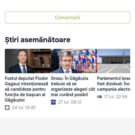
Comentarii
Știri asemănătoare
Fostul deputat Fiodor
Grosu: În Găgăuzia
Parlamentul lsraelul
Gagauz intenționează
trebuie să se
fost dizolvat: Înce
să candideze pentru
organizeze alegeri cât
campania electora
funcția de bașcan al
mai curând posibil
17 Iul. 22:56
Găgăuziei
27 Iul. 08:12
24 Iul. 13:45