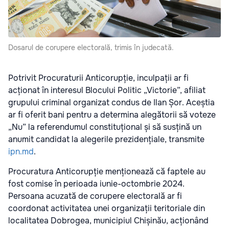
Dosarul de corupere electorală, trimis în judecată.
Potrivit Procuraturii Anticorupție, inculpații ar fi
acționat în interesul Blocului Politic „Victorie”, afiliat
grupului criminal organizat condus de Ilan Șor. Aceștia
ar fi oferit bani pentru a determina alegătorii să voteze
„Nu” la referendumul constituțional și să susțină un
anumit candidat la alegerile prezidențiale, transmite
ipn.md
.
Procuratura Anticorupție menționează că faptele au
fost comise în perioada iunie-octombrie 2024.
Persoana acuzată de corupere electorală ar fi
coordonat activitatea unei organizații teritoriale din
localitatea Dobrogea, municipiul Chișinău, acționând