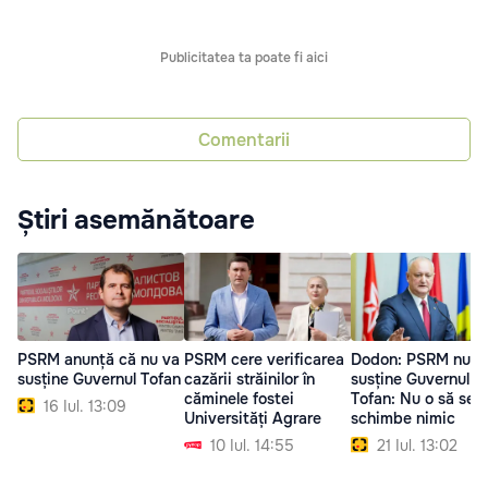
Publicitatea ta poate fi aici
Comentarii
Știri asemănătoare
PSRM anunță că nu va
PSRM cere verificarea
Dodon: PSRM nu v
susține Guvernul Tofan
cazării străinilor în
susține Guvernul lu
căminele fostei
Tofan: Nu o să se
16 Iul. 13:09
Universități Agrare
schimbe nimic
10 Iul. 14:55
21 Iul. 13:02