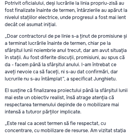
Potrivit oficialului, deși lucrările la linia propriu-zisă au
fost finalizate înainte de termen, întârzierile au apărut la
nivelul stațiilor electrice, unde progresul a fost mai lent
decât cel asumat inițial.
„Doar contractorul de pe linie s-a ținut de promisiune și
a terminat lucrările înainte de termen, chiar pe la
sfârșitul lunii noiembrie anul trecut, dar am avut situația
în stații. Au fost diferite discuții, promisiuni, au spus că
da - facem până la sfârșitul anului. I-am întrebat ce
aveți nevoie ca să faceți, ni s-au dat confirmări, dar
lucrurile nu s-au întâmplat”, a specificat Junghietu.
El susține că finalizarea proiectului până la sfârșitul lunii
mai este un obiectiv realist, însă atrage atenția că
respectarea termenului depinde de o mobilizare mai
intensă a tuturor părților implicate.
„Este real ca acest termen să fie respectat, cu
concentrare, cu mobilizare de resurse. Am vizitat stația