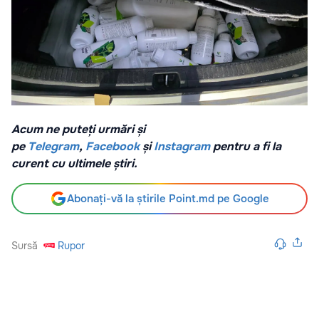
Acum ne puteți urmări și
pe
Telegram
,
Facebook
și
Instagram
pentru a fi la
curent cu ultimele știri.
Abonați-vă la știrile Point.md pe Google
Sursă
Rupor