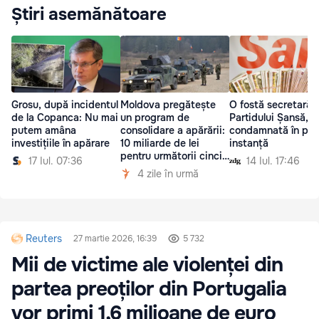
Știri asemănătoare
Grosu, după incidentul
Moldova pregătește
O fostă secretară 
de la Copanca: Nu mai
un program de
Partidului Șansă,
putem amâna
consolidare a apărării:
condamnată în pri
investițiile în apărare
10 miliarde de lei
instanță
pentru următorii cinci
17 Iul. 07:36
14 Iul. 17:46
ani
4 zile în urmă
Reuters
27 martie 2026, 16:39
5 732
Mii de victime ale violenței din
partea preoților din Portugalia
vor primi 1,6 milioane de euro