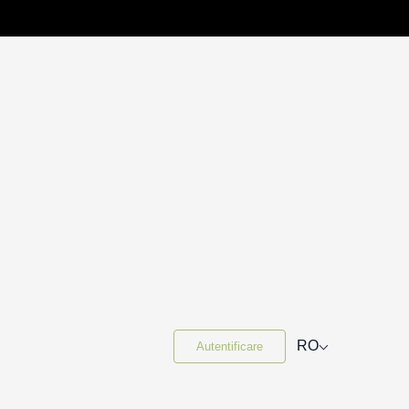
⌵
RO
Autentificare