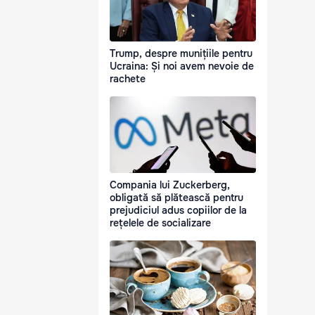
Trump, despre munițiile pentru
Ucraina: Și noi avem nevoie de
rachete
Compania lui Zuckerberg,
obligată să plătească pentru
prejudiciul adus copiilor de la
rețelele de socializare