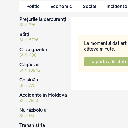
Politic
Economic
Social
Incidente
Prețurile la carburanți
Știri:
376
Bălți
Știri:
5726
La momentul dat artic
câteva minute.
Criza gazelor
Știri:
406
Înapoi la articolul o
Găgăuzia
Știri:
10842
Chișinău
Știri:
770
Accidente în Moldova
Știri:
7823
Nu războiului
Știri:
131
Transnistria