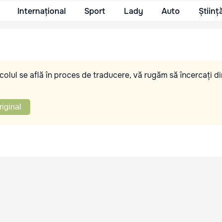
Internațional
Sport
Lady
Auto
Științ
olul se află în proces de traducere, vă rugăm să încercați di
riginal