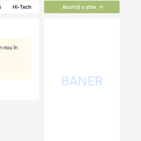
ă
Hi-Tech
Anunță o știre
n nou în