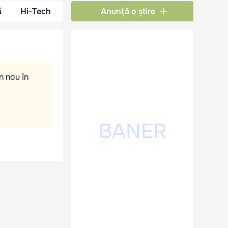
ă
Hi-Tech
Anunță o știre
n nou în