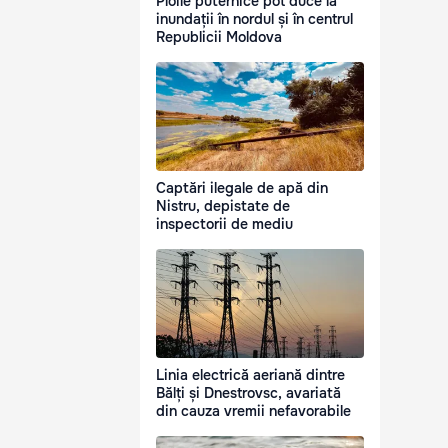
Ploile puternice pot duce la
inundații în nordul și în centrul
Republicii Moldova
Captări ilegale de apă din
Nistru, depistate de
inspectorii de mediu
Linia electrică aeriană dintre
Bălți și Dnestrovsc, avariată
din cauza vremii nefavorabile