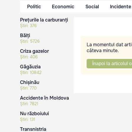
Politic
Economic
Social
Incidente
Prețurile la carburanți
Știri:
376
Bălți
Știri:
5726
La momentul dat artic
câteva minute.
Criza gazelor
Știri:
406
Înapoi la articolul o
Găgăuzia
Știri:
10842
Chișinău
Știri:
770
Accidente în Moldova
Știri:
7821
Nu războiului
Știri:
131
Transnistria