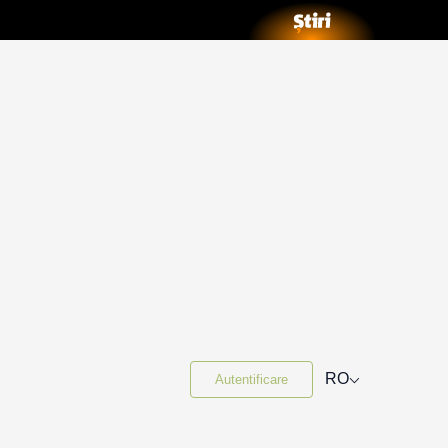
⌵
RO
Autentificare