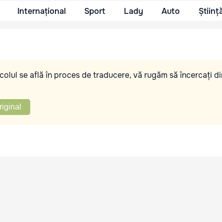
Internațional
Sport
Lady
Auto
Științ
olul se află în proces de traducere, vă rugăm să încercați di
riginal