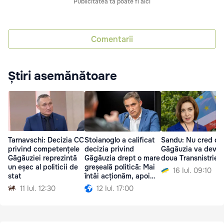
Publicitatea ta poate fi aici
Comentarii
Știri asemănătoare
Tarnavschi: Decizia CC
Stoianoglo a calificat
Sandu: Nu cred că
privind competențele
decizia privind
Găgăuzia va deven
Găgăuziei reprezintă
Găgăuzia drept o mare
doua Transnistrie”
un eșec al politicii de
greșeală politică: Mai
16 Iul. 09:10
stat
întâi acționăm, apoi
gândim
11 Iul. 12:30
12 Iul. 17:00