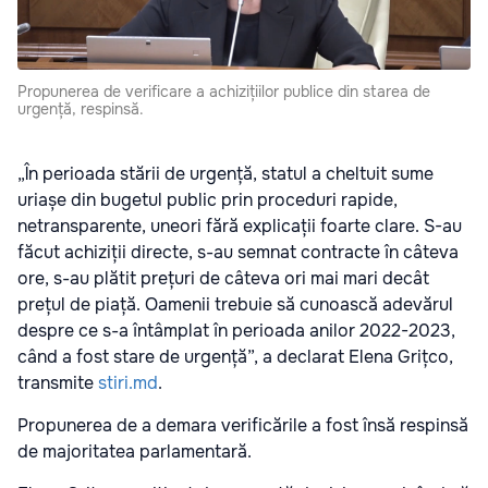
Propunerea de verificare a achizițiilor publice din starea de
urgență, respinsă.
„În perioada stării de urgență, statul a cheltuit sume
uriașe din bugetul public prin proceduri rapide,
netransparente, uneori fără explicații foarte clare. S-au
făcut achiziții directe, s-au semnat contracte în câteva
ore, s-au plătit prețuri de câteva ori mai mari decât
prețul de piață. Oamenii trebuie să cunoască adevărul
despre ce s-a întâmplat în perioada anilor 2022-2023,
când a fost stare de urgență”, a declarat Elena Grițco,
transmite
stiri.md
.
Propunerea de a demara verificările a fost însă respinsă
de majoritatea parlamentară.