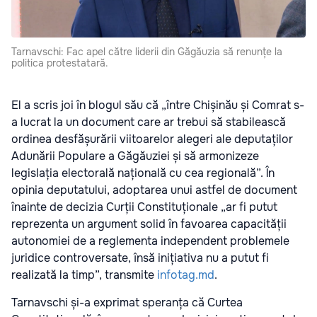
Tarnavschi: Fac apel către liderii din Găgăuzia să renunțe la
politica protestatară.
El a scris joi în blogul său că „între Chișinău și Comrat s-
a lucrat la un document care ar trebui să stabilească
ordinea desfășurării viitoarelor alegeri ale deputaților
Adunării Populare a Găgăuziei și să armonizeze
legislația electorală națională cu cea regională”. În
opinia deputatului, adoptarea unui astfel de document
înainte de decizia Curții Constituționale „ar fi putut
reprezenta un argument solid în favoarea capacității
autonomiei de a reglementa independent problemele
juridice controversate, însă inițiativa nu a putut fi
realizată la timp”, transmite
infotag.md
.
Tarnavschi și-a exprimat speranța că Curtea