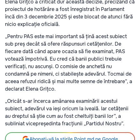
Elena Grițco a criticat dur această decizie, precizând că
proiectul de hotărâre a fost înregistrat în Parlament
încă din 3 decembrie 2025 și este blocat de atunci fără
nicio explicație oficială.
„Pentru PAS este mai important să țină acest subiect
sub preș decât să ofere răspunsuri cetățenilor. De
fiecare dată când apare ocazia să fie examinat, PAS
votează împotrivă. Eu cred că banii publici trebuie
verificați, nu ascunși. O comisie de anchetă nu
condamnă pe nimeni, ci stabilește adevărul. Tocmai de
aceea refuzul ridică și mai multe semne de întrebare”, a
declarat Elena Grițco.
„Oricât s-ar încerca amânarea examinării acestui
subiect, adevărul va ieși oricum la iveală. Iar cetățenii
au dreptul să știe cum au fost cheltuiți banii lor”, a
subliniat vicepreședinta fracțiunii „Partidul Nostru”.
Abonați-vă la știrile Point.md pe Google