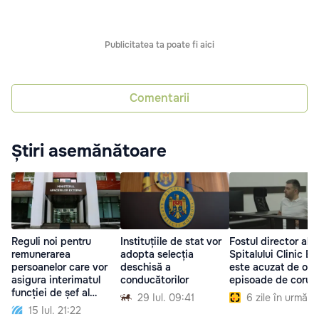
Publicitatea ta poate fi aici
Comentarii
Știri asemănătoare
Reguli noi pentru
Instituțiile de stat vor
Fostul director al
remunerarea
adopta selecția
Spitalului Clinic Băl
persoanelor care vor
deschisă a
este acuzat de opt
asigura interimatul
conducătorilor
episoade de corup
funcției de șef al
29 Iul. 09:41
6 zile în urmă
misiunilor diplomatice
15 Iul. 21:22