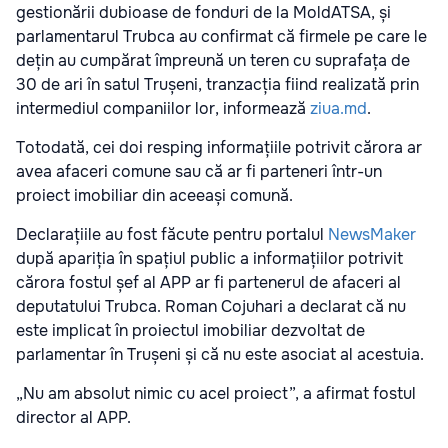
gestionării dubioase de fonduri de la MoldATSA, și
parlamentarul Trubca au confirmat că firmele pe care le
dețin au cumpărat împreună un teren cu suprafața de
30 de ari în satul Trușeni, tranzacția fiind realizată prin
intermediul companiilor lor, informează
ziua.md
.
Totodată, cei doi resping informațiile potrivit cărora ar
avea afaceri comune sau că ar fi parteneri într-un
proiect imobiliar din aceeași comună.
Declarațiile au fost făcute pentru portalul
NewsMaker
după apariția în spațiul public a informațiilor potrivit
cărora fostul șef al APP ar fi partenerul de afaceri al
deputatului Trubca. Roman Cojuhari a declarat că nu
este implicat în proiectul imobiliar dezvoltat de
parlamentar în Trușeni și că nu este asociat al acestuia.
„Nu am absolut nimic cu acel proiect”, a afirmat fostul
director al APP.