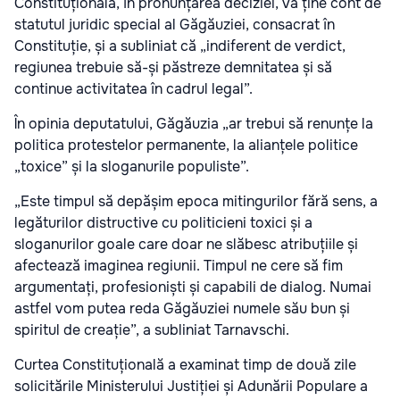
Constituțională, în pronunțarea deciziei, va ține cont de
statutul juridic special al Găgăuziei, consacrat în
Constituție, și a subliniat că „indiferent de verdict,
regiunea trebuie să-și păstreze demnitatea și să
continue activitatea în cadrul legal”.
În opinia deputatului, Găgăuzia „ar trebui să renunțe la
politica protestelor permanente, la alianțele politice
„toxice” și la sloganurile populiste”.
„Este timpul să depășim epoca mitingurilor fără sens, a
legăturilor distructive cu politicieni toxici și a
sloganurilor goale care doar ne slăbesc atribuțiile și
afectează imaginea regiunii. Timpul ne cere să fim
argumentați, profesioniști și capabili de dialog. Numai
astfel vom putea reda Găgăuziei numele său bun și
spiritul de creație”, a subliniat Tarnavschi.
Curtea Constituțională a examinat timp de două zile
solicitările Ministerului Justiției și Adunării Populare a