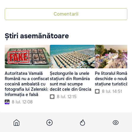
Comentarii
Știri asemănătoare
Autoritatea Vamală
Șezlongurile la unele
Pe litoralul Români
Română nu a confiscat
stațiuni din România
deschide o nouă
cocaină ambalată cu
sunt mai scumpe
stațiune turistică
fotografia lui Zelenski:
decât cele din Grecia
8 Iul. 14:51
Informația e falsă
8 Iul. 12:15
8 Iul. 12:08
Infotag
9 iulie 2026, 13:32
14 755