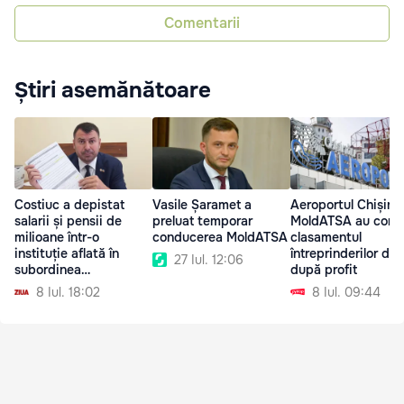
Comentarii
Știri asemănătoare
Costiuc a depistat
Vasile Șaramet a
Aeroportul Chișină
salarii și pensii de
preluat temporar
MoldATSA au cond
milioane într-o
conducerea MoldATSA
clasamentul
instituție aflată în
întreprinderilor de 
27 Iul. 12:06
subordinea
după profit
Ministerului Finanțelor
8 Iul. 18:02
8 Iul. 09:44