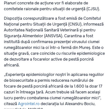
Planuri concrete de acțiune vor fi elaborate de
comitetele raionale pentru situații de urgență (CJSU).
Dispoziția corespunzătoare a fost emisă de Comitetul
Național pentru Situații de Urgență (CNSU), informează
Autoritatea Națională Sanitară Veterinară și pentru
Siguranța Alimentelor (ANSVSA). Carantina a fost
instituită după confirmarea prezenței virusului ciumei
rumegătoarelor mici la oi într-o fermă din Mureș. Este o
situație gravă, care coincide cu riscurile epidemiologice
de dezvoltare a focarelor active de pestă porcină
africană.
„Experiența epidemiologilor noștri în aplicarea regulilor
de biosecuritate a permis reducerea numărului de
focare de pestă porcină africană de la 1.600 la doar 17
cazuri în întreaga țară. Acum trebuie să facem același
lucru pentru combaterea ciumei rumegătoarelor mici”,
citează
Agrointel.ro
declarația lui Alexandru Bociu,