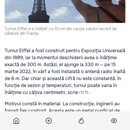
Turnul Eiffel s-a înălțat cu 10 cm din cauza valului record de
căldură din Franța.
Turnul Eiffel a fost construit pentru Expoziția Universală
din 1889, iar la momentul deschiderii avea o înălțime
exactă de 300 m. Astăzi, el ajunge la 330 m — pe 15
martie 2022, în vârf a fost instalată o antenă radio înaltă
de 6 m. Dar chiar și această cifră nu este constantă: în
funcție de sezon și temperaturi, turnul poate varia în
înălțime cu câțiva centimetri, scrie
rtl.fr
.
Motivul constă în material. La construcție, inginerii au
folosit fier cositorit. Acesta este un metal purificat de
excesul de carbon, care permite realizarea unor
structuri ușoare, dar rezistente.