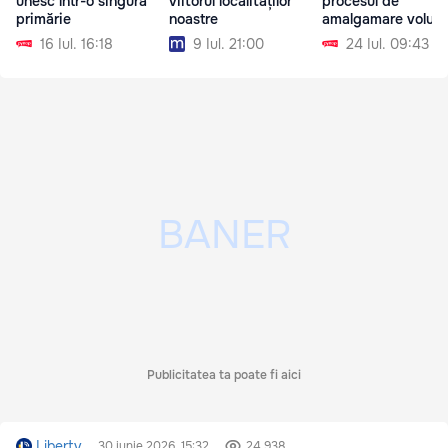
unesc într-o singură
viitorul localităților
procesul de
primărie
noastre
amalgamare volunt
16 Iul. 16:18
9 Iul. 21:00
24 Iul. 09:43
Publicitatea ta poate fi aici
Libertv
30 iunie 2026, 15:32
24 938