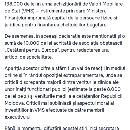
138.000 de lei în urma achiziționării de Valori Mobiliare
de Stat (VMS) – instrumente prin care Ministerul
Finanțelor împrumută capital de la persoane fizice și
juridice pentru finanțarea cheltuielilor bugetare.
De asemenea, în aceeași declarație este menționată și o
sumă de 10.000 de lei achitată de asociația obștească
„Cetățeni pentru Europa”, pentru redactarea unui
articol de specialitate.
Apariția acestor cifre a stârnit un val de reacții în mediul
online și în rândul opoziției extraparlamentare, unde se
critică discrepanța majoră dintre veniturile zilnice ale
unor înalți funcționari publici (estimate la peste 8.000
de lei pe zi) și veniturile medii ale cetățenilor Republicii
Moldova. Criticii mai subliniază și aspectul moral al
investițiilor în VMS efectuate de către membrii
executivului.
Până la momentul difuzării acestei știri, nici secretara