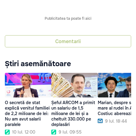
Publicitatea ta poate fi aici
Comentarii
Știri asemănătoare
O secretă de stat
Șeful ARCOM a primit
Marian, despre sala
explică venitul familiei
un salariu de 1,5
mare al rudei în AA
de 2,2 milioane de lei:
milioane de lei și a
Costiuc aberează
Nu am avut salarii
cheltuit 330.000 pe
9 Iul. 18:44
paralele
deplasări
10 Iul. 12:00
9 Iul. 09:55