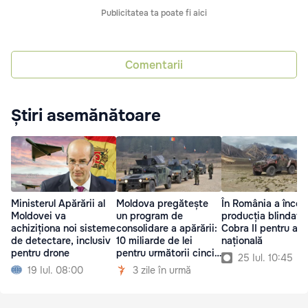
Publicitatea ta poate fi aici
Comentarii
Știri asemănătoare
Ministerul Apărării al
Moldova pregătește
În România a încep
Moldovei va
un program de
producția blindatel
achiziționa noi sisteme
consolidare a apărării:
Cobra II pentru ar
de detectare, inclusiv
10 miliarde de lei
națională
pentru drone
pentru următorii cinci
25 Iul. 10:45
ani
19 Iul. 08:00
3 zile în urmă