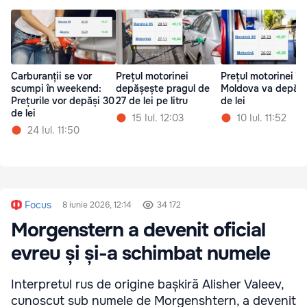
Carburanții se vor
Prețul motorinei
Prețul motorinei în
scumpi în weekend:
depășește pragul de
Moldova va depăși
Prețurile vor depăși 30
27 de lei pe litru
de lei
de lei
15 Iul. 12:03
10 Iul. 11:52
24 Iul. 11:50
Focus
8 iunie 2026, 12:14
34 172
Morgenstern a devenit oficial
evreu și și-a schimbat numele
Interpretul rus de origine bașkiră Alisher Valeev,
cunoscut sub numele de Morgenshtern, a devenit