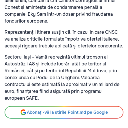
asemenea, compania critică istoricul litigios al firmei
Conest și amintește de condamnarea penală a
companiei Eky Sam într-un dosar privind fraudarea
fondurilor europene.
Reprezentanții Itinera susțin că, în cazul în care CNSC
va analiza criticile formulate împotriva ofertei italiene,
aceeași rigoare trebuie aplicată și ofertelor concurente.
Sectorul Iași – Vamă reprezintă ultimul tronson al
Autostrăzii A8 și include lucrări atât pe teritoriul
României, cât și pe teritoriul Republicii Moldova, prin
conexiunea cu Podul de la Ungheni. Valoarea
contractului este estimată la aproximativ un miliard de
euro, finanțarea fiind asigurată prin programul
european SAFE.
Abonați-vă la știrile Point.md pe Google