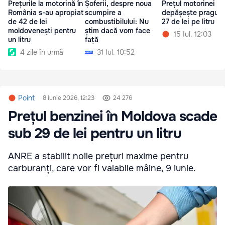
Prețurile la motorină în
Șoferii, despre noua
Prețul motorinei
România s-au apropiat
scumpire a
depășește pragul 
de 42 de lei
combustibilului: Nu
27 de lei pe litru
moldovenești pentru
știm dacă vom face
15 Iul. 12:03
un litru
față
4 zile în urmă
31 Iul. 10:52
Point
8 iunie 2026, 12:23
24 276
Prețul benzinei în Moldova scade
sub 29 de lei pentru un litru
ANRE a stabilit noile prețuri maxime pentru
carburanți, care vor fi valabile mâine, 9 iunie.