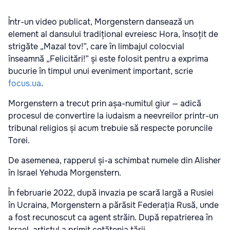
Într-un video publicat, Morgenstern dansează un
element al dansului tradițional evreiesc Hora, însoțit de
strigăte „Mazal tov!”, care în limbajul colocvial
înseamnă „Felicitări!” și este folosit pentru a exprima
bucurie în timpul unui eveniment important, scrie
focus.ua
.
Morgenstern a trecut prin așa-numitul giur — adică
procesul de convertire la iudaism a neevreilor printr-un
tribunal religios și acum trebuie să respecte poruncile
Torei.
De asemenea, rapperul și-a schimbat numele din Alisher
în Israel Yehuda Morgenstern.
În februarie 2022, după invazia pe scară largă a Rusiei
în Ucraina, Morgenstern a părăsit Federația Rusă, unde
a fost recunoscut ca agent străin. După repatrierea în
Israel, artistul a primit cetățenia țării.