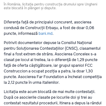
În România, licitația pentru construcția drumului spre Ungheni
este blocată în plângeri și dispute.
Diferența față de principalul concurent, asocierea
condusă de Construcții Erbașu, a fost de doar 0,06
puncte, informează
bani.md
.
Potrivit documentelor depuse la Consiliul Național
pentru Soluționarea Contestațiilor (CNSC), clasamentul
final a fost extrem de strâns. Asocierea Concelex s-a
clasat pe locul al treilea, la o diferență de 1,29 puncte
față de oferta câștigătoare, iar grupul spaniol FCC
Construccion a ocupat poziția a patra, la doar 1,30
puncte. Asocierea Far Foundation a încheiat competiția
la 2,12 puncte în urma italienilor.
Licitația este acum blocată de mai multe contestații.
După ce asocierile clasate pe locurile doi și trei au
contestat rezultatul procedurii, Itinera a depus la rândul