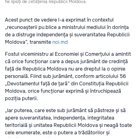
fie lipsiți de cetățenia Republicii Moldova.
Acest punct de vedere l-a exprimat în contextul
„recunoașterii pu.blice a ministrului mediului în dorința
de a distruge independența și suveranitatea Republicii
Moldova”, transmite
noi.md
Fostul viceministru al Economiei și Comerțului a amintit
că orice funcționar care a depus jurământ de credință
față de Republica Moldova nu are dreptul la o opinie
personală. Fiind sub jurământ, conform articolului 56
„Devotamentul față de țară” din Constituția Republicii
Moldova, orice funcționar exprimă și întruchipează
poziția puterii.
„Iar puterea, care este sub jurământ să păstreze și să
apere suveranitatea, independența, integritatea
teritorială și unitatea Republicii Moldova și neagă toate
cele enumerate, este o putere a trădătorilor și