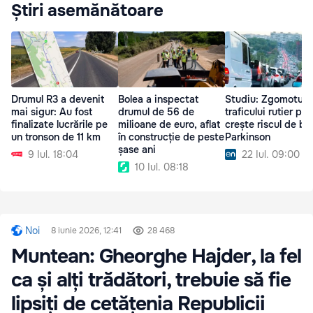
Știri asemănătoare
Drumul R3 a devenit
Bolea a inspectat
Studiu: Zgomotul
mai sigur: Au fost
drumul de 56 de
traficului rutier po
finalizate lucrările pe
milioane de euro, aflat
crește riscul de bo
un tronson de 11 km
în construcție de peste
Parkinson
șase ani
9 Iul. 18:04
22 Iul. 09:00
10 Iul. 08:18
Noi
8 iunie 2026, 12:41
28 468
Muntean: Gheorghe Hajder, la fel
ca și alți trădători, trebuie să fie
lipsiți de cetățenia Republicii