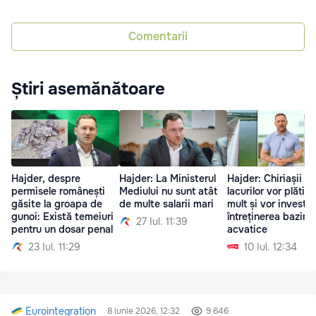
Comentarii
Știri asemănătoare
Hajder, despre
Hajder: La Ministerul
Hajder: Chiriașii
permisele românești
Mediului nu sunt atât
lacurilor vor plăti m
găsite la groapa de
de multe salarii mari
mult și vor investi î
gunoi: Există temeiuri
întreținerea bazine
27 Iul. 11:39
pentru un dosar penal
acvatice
23 Iul. 11:29
10 Iul. 12:34
Eurointegration
8 iunie 2026, 12:32
9 646