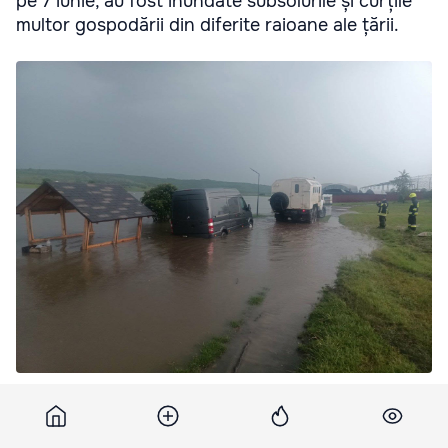
pe 7 iunie, au fost inundate subsolurile și curțile
multor gospodării din diferite raioane ale țării.
Ploile torențiale au inundat subsolul instanței din Strășeni și
Casa de Cultură din raionul Nisporeni.