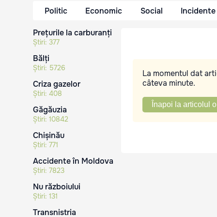
Politic
Economic
Social
Incidente
Prețurile la carburanți
Știri:
377
Bălți
Știri:
5726
La momentul dat artic
câteva minute.
Criza gazelor
Știri:
408
Înapoi la articolul o
Găgăuzia
Știri:
10842
Chișinău
Știri:
771
Accidente în Moldova
Știri:
7823
Nu războiului
Știri:
131
Transnistria