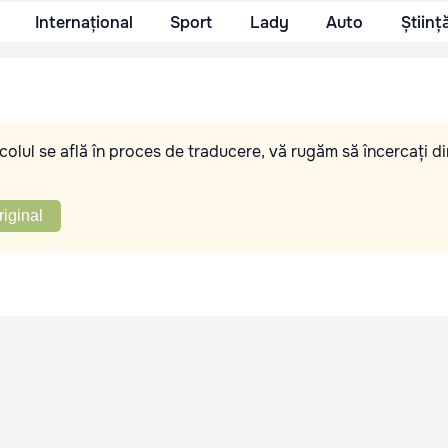
Internațional
Sport
Lady
Auto
Științ
olul se află în proces de traducere, vă rugăm să încercați di
riginal