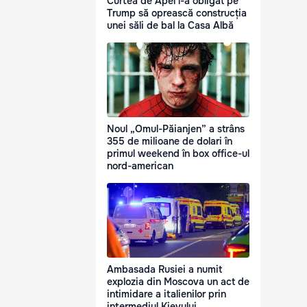
Curtea de Apel l-a obligat pe
Trump să oprească construcția
unei săli de bal la Casa Albă
Noul „Omul-Păianjen” a strâns
355 de milioane de dolari în
primul weekend în box office-ul
nord-american
Ambasada Rusiei a numit
explozia din Moscova un act de
intimidare a italienilor prin
intermediul Kievului