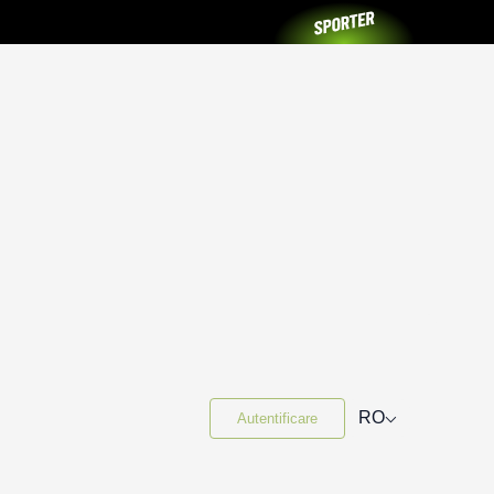
⌵
RO
Autentificare