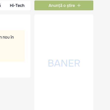
ă
Hi-Tech
Anunță o știre
n nou în