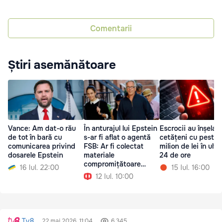
Comentarii
Știri asemănătoare
Vance: Am dat-o rău
În anturajul lui Epstein
Escrocii au înșelat
de tot în bară cu
s-ar fi aflat o agentă
cetățeni cu peste 
comunicarea privind
FSB: Ar fi colectat
milion de lei în ulti
dosarele Epstein
materiale
24 de ore
compromițătoare
16 Iul. 22:00
15 Iul. 16:00
despre elită
12 Iul. 10:00
Tv8
22 mai 2026, 11:04
6 345