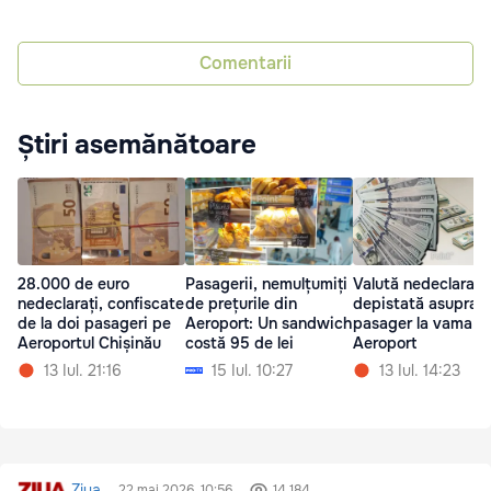
Comentarii
Știri asemănătoare
28.000 de euro
Pasagerii, nemulțumiți
Valută nedeclarată
nedeclarați, confiscate
de prețurile din
depistată asupra u
de la doi pasageri pe
Aeroport: Un sandwich
pasager la vama
Aeroportul Chișinău
costă 95 de lei
Aeroport
13 Iul. 21:16
15 Iul. 10:27
13 Iul. 14:23
Ziua
22 mai 2026, 10:56
14 184