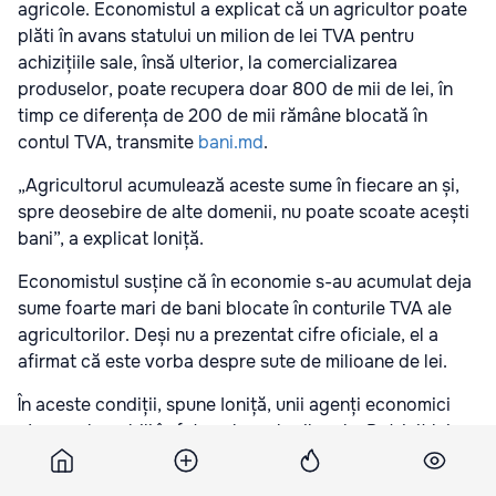
agricole. Economistul a explicat că un agricultor poate
plăti în avans statului un milion de lei TVA pentru
achizițiile sale, însă ulterior, la comercializarea
produselor, poate recupera doar 800 de mii de lei, în
timp ce diferența de 200 de mii rămâne blocată în
contul TVA, transmite
bani.md
.
„Agricultorul acumulează aceste sume în fiecare an și,
spre deosebire de alte domenii, nu poate scoate acești
bani”, a explicat Ioniță.
Economistul susține că în economie s-au acumulat deja
sume foarte mari de bani blocate în conturile TVA ale
agricultorilor. Deși nu a prezentat cifre oficiale, el a
afirmat că este vorba despre sute de milioane de lei.
În aceste condiții, spune Ioniță, unii agenți economici
ajung vulnerabili în fața schemelor ilegale. Potrivit lui,
apar firme-fantomă care efectuează tranzacții fictive
pentru a recupera banii blocați.