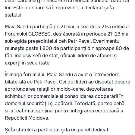
celor care merg în fiecare zi la muncă. Sunt aici datorită
lor. Este o onoare să îi reprezint”, a declarat șefa
statului.
Maia Sandu participă pe 21 mai la cea de-a 21-a ediție a
Forumului GLOBSEC, desfășurată în perioada 21–23 mai
sub egida președintelui ceh Petr Pavel. Evenimentul
reunește peste 1.800 de participanți din aproape 80 de
țări, inclusiv șefi de stat, oficiali, lideri de afaceri și
experți în securitate.
În marja forumului, Maia Sandu a avut o întrevedere
bilaterală cu Petr Pavel. Cei doi lideri au discutat despre
aprofundarea relațiilor moldo-cehe, dezvoltarea
schimburilor comerciale și consolidarea cooperării în
domeniul securității și apărării. Totodată, partea cehă
și-a reafirmat sprijinul pentru integrarea europeană a
Republicii Moldova.
Șefa statului a participat și la un panel dedicat