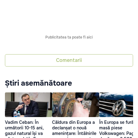
Publicitatea ta poate fi aici
Comentarii
Știri asemănătoare
Vadim Ceban: În
Căldura din Europa a
În Europa se fură î
următorii 10-15 ani,
declanșat o nouă
masă piese
gazul natural își va
amenințare: Întâlnirile
Volkswagen: Pagu