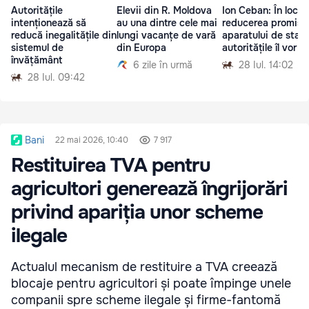
Autoritățile
Elevii din R. Moldova
Ion Ceban: În loc d
intenționează să
au una dintre cele mai
reducerea promisă
reducă inegalitățile din
lungi vacanțe de vară
aparatului de stat,
sistemul de
din Europa
autoritățile îl vor m
învățământ
6 zile în urmă
28 Iul. 14:02
28 Iul. 09:42
Bani
22 mai 2026, 10:40
7 917
Restituirea TVA pentru
agricultori generează îngrijorări
privind apariția unor scheme
ilegale
Actualul mecanism de restituire a TVA creează
blocaje pentru agricultori și poate împinge unele
companii spre scheme ilegale și firme-fantomă