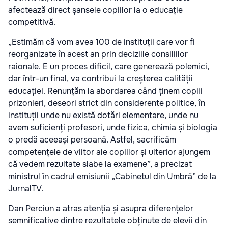
afectează direct șansele copiilor la o educație
competitivă.
„Estimăm că vom avea 100 de instituții care vor fi
reorganizate în acest an prin deciziile consiliilor
raionale. E un proces dificil, care generează polemici,
dar într-un final, va contribui la creșterea calității
educației. Renunțăm la abordarea când ținem copiii
prizonieri, deseori strict din considerente politice, în
instituții unde nu există dotări elementare, unde nu
avem suficienți profesori, unde fizica, chimia și biologia
o predă aceeași persoană. Astfel, sacrificăm
competențele de viitor ale copiilor și ulterior ajungem
că vedem rezultate slabe la examene”, a precizat
ministrul în cadrul emisiunii „Cabinetul din Umbră” de la
JurnalTV.
Dan Perciun a atras atenția și asupra diferențelor
semnificative dintre rezultatele obținute de elevii din