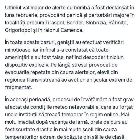
Ultimul val major de alerte cu bombă a fost declanșat în
luna februarie, provocând panică și perturbări majore în
localități precum Tiraspol, Bender, Slobozia, Râbnița,
Grigoriopol și în raionul Camenca.
În toate aceste cazuri, geniștii au efectuat verificări
minuțioase, iar în final s-a constatat că toate
amenințările au fost false, nefiind descoperit niciun
dispozitiv exploziv. Pe lângă stresul provocat de
evacuările repetate din cauza alertelor, elevii din
regiunea transnistreană au avut un an școlar extrem de
fragmentat.
În aceeași perioadă, procesul de învățământ a fost grav
afectat de condițiile meteo nefavorabile, care au forțat
unele instituții să treacă temporar în regim online. Mai
mult, imediat după vacanța de iarnă, orele de curs au
fost scurtate drastic în mai multe școli din cauza
temperaturilor extrem de scăzute din sălile de clasă.