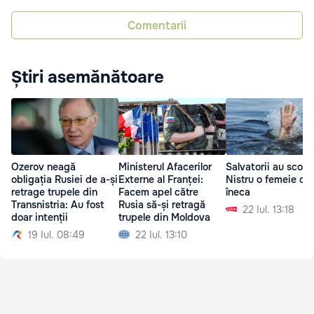
Comentarii
Știri asemănătoare
Ozerov neagă
Ministerul Afacerilor
Salvatorii au scos 
obligația Rusiei de a-și
Externe al Franței:
Nistru o femeie ca
retrage trupele din
Facem apel către
îneca
Transnistria: Au fost
Rusia să-și retragă
22 Iul. 13:18
doar intenții
trupele din Moldova
19 Iul. 08:49
22 Iul. 13:10