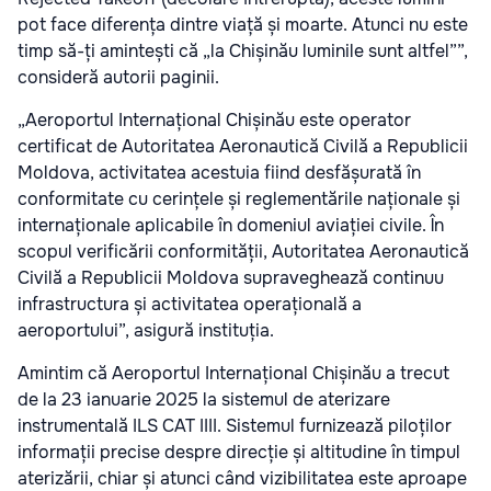
pot face diferența dintre viață și moarte. Atunci nu este
timp să-ți amintești că „la Chișinău luminile sunt altfel””,
consideră autorii paginii.
„Aeroportul Internațional Chișinău este operator
certificat de Autoritatea Aeronautică Civilă a Republicii
Moldova, activitatea acestuia fiind desfășurată în
conformitate cu cerințele și reglementările naționale și
internaționale aplicabile în domeniul aviației civile. În
scopul verificării conformității, Autoritatea Aeronautică
Civilă a Republicii Moldova supraveghează continuu
infrastructura și activitatea operațională a
aeroportului”, asigură instituția.
Amintim că Aeroportul Internațional Chișinău a trecut
de la 23 ianuarie 2025 la sistemul de aterizare
instrumentală ILS CAT IIII. Sistemul furnizează piloților
informații precise despre direcție și altitudine în timpul
aterizării, chiar și atunci când vizibilitatea este aproape