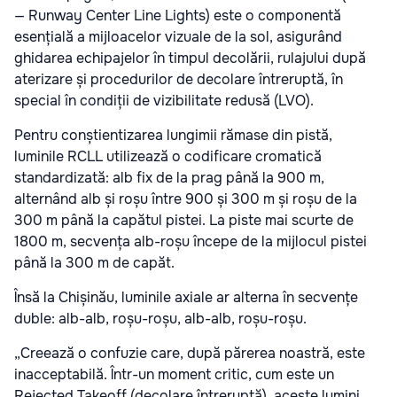
— Runway Center Line Lights) este o componentă
esențială a mijloacelor vizuale de la sol, asigurând
ghidarea echipajelor în timpul decolării, rulajului după
aterizare și procedurilor de decolare întreruptă, în
special în condiții de vizibilitate redusă (LVO).
Pentru conștientizarea lungimii rămase din pistă,
luminile RCLL utilizează o codificare cromatică
standardizată: alb fix de la prag până la 900 m,
alternând alb și roșu între 900 și 300 m și roșu de la
300 m până la capătul pistei. La piste mai scurte de
1800 m, secvența alb-roșu începe de la mijlocul pistei
până la 300 m de capăt.
Însă la Chișinău, luminile axiale ar alterna în secvențe
duble: alb-alb, roșu-roșu, alb-alb, roșu-roșu.
„Creează o confuzie care, după părerea noastră, este
inacceptabilă. Într-un moment critic, cum este un
Rejected Takeoff (decolare întreruptă), aceste lumini