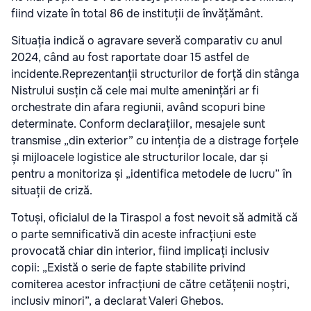
fiind vizate în total 86 de instituții de învățământ.
Situația indică o agravare severă comparativ cu anul
2024, când au fost raportate doar 15 astfel de
incidente.Reprezentanții structurilor de forță din stânga
Nistrului susțin că cele mai multe amenințări ar fi
orchestrate din afara regiunii, având scopuri bine
determinate. Conform declarațiilor, mesajele sunt
transmise „din exterior” cu intenția de a distrage forțele
și mijloacele logistice ale structurilor locale, dar și
pentru a monitoriza și „identifica metodele de lucru” în
situații de criză.
Totuși, oficialul de la Tiraspol a fost nevoit să admită că
o parte semnificativă din aceste infracțiuni este
provocată chiar din interior, fiind implicați inclusiv
copii: „Există o serie de fapte stabilite privind
comiterea acestor infracțiuni de către cetățenii noștri,
inclusiv minori”, a declarat Valeri Ghebos.