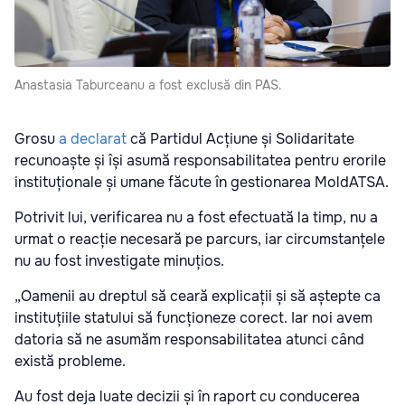
Anastasia Taburceanu a fost exclusă din PAS.
Grosu
a declarat
că Partidul Acțiune și Solidaritate
recunoaște și își asumă responsabilitatea pentru erorile
instituționale și umane făcute în gestionarea MoldATSA.
Potrivit lui, verificarea nu a fost efectuată la timp, nu a
urmat o reacție necesară pe parcurs, iar circumstanțele
nu au fost investigate minuțios.
„Oamenii au dreptul să ceară explicații și să aștepte ca
instituțiile statului să funcționeze corect. Iar noi avem
datoria să ne asumăm responsabilitatea atunci când
există probleme.
Au fost deja luate decizii și în raport cu conducerea