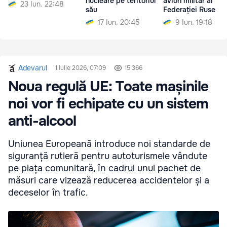
nucleare pe teritoriul
avion militar al
23 Iun. 22:48
său
Federației Ruse
17 Iun. 20:45
9 Iun. 19:18
Adevarul
1 iulie 2026, 07:09
15 366
Noua regulă UE: Toate mașinile
noi vor fi echipate cu un sistem
anti-alcool
Uniunea Europeană introduce noi standarde de
siguranță rutieră pentru autoturismele vândute
pe piața comunitară, în cadrul unui pachet de
măsuri care vizează reducerea accidentelor și a
deceselor în trafic.