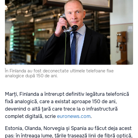
În Finlanda au fost deconectate ultimele telefoane fixe
analogice după 150 de ani.
Marți, Finlanda a întrerupt definitiv legătura telefonică
fixă analogică, care a existat aproape 150 de ani,
devenind o altă țară care trece la o infrastructură
complet digitală, scrie
euronews.com
.
Estonia, Olanda, Norvegia și Spania au făcut deja acest
pas: în întreaga lume, țările trasează linii de fibră optică,