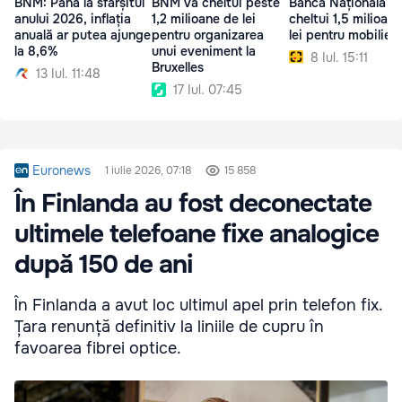
BNM: Până la sfârșitul
BNM va cheltui peste
Banca Națională v
anului 2026, inflația
1,2 milioane de lei
cheltui 1,5 milioan
anuală ar putea ajunge
pentru organizarea
lei pentru mobilier
la 8,6%
unui eveniment la
8 Iul. 15:11
Bruxelles
13 Iul. 11:48
17 Iul. 07:45
Euronews
1 iulie 2026, 07:18
15 858
În Finlanda au fost deconectate
ultimele telefoane fixe analogice
după 150 de ani
În Finlanda a avut loc ultimul apel prin telefon fix.
Țara renunță definitiv la liniile de cupru în
favoarea fibrei optice.