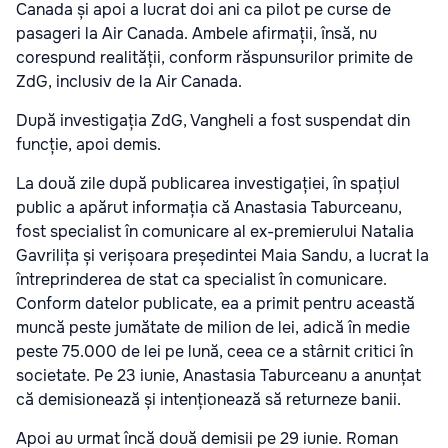
Canada și apoi a lucrat doi ani ca pilot pe curse de
pasageri la Air Canada. Ambele afirmații, însă, nu
corespund realității, conform răspunsurilor primite de
ZdG, inclusiv de la Air Canada.
După investigația ZdG, Vangheli a fost suspendat din
funcție, apoi demis.
La două zile după publicarea investigației, în spațiul
public a apărut informația că Anastasia Taburceanu,
fost specialist în comunicare al ex-premierului Natalia
Gavrilița și verișoara președintei Maia Sandu, a lucrat la
întreprinderea de stat ca specialist în comunicare.
Conform datelor publicate, ea a primit pentru această
muncă peste jumătate de milion de lei, adică în medie
peste 75.000 de lei pe lună, ceea ce a stârnit critici în
societate. Pe 23 iunie, Anastasia Taburceanu a anunțat
că demisionează și intenționează să returneze banii.
Apoi au urmat încă două demisii pe 29 iunie. Roman