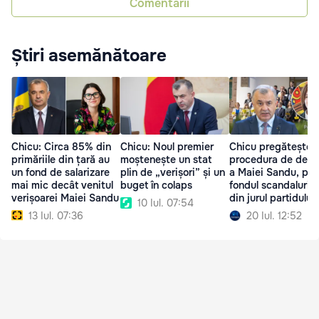
Comentarii
Știri asemănătoare
Chicu: Circa 85% din
Chicu: Noul premier
Chicu pregătește
primăriile din țară au
moștenește un stat
procedura de demi
un fond de salarizare
plin de „verișori” și un
a Maiei Sandu, pe
mai mic decât venitul
buget în colaps
fondul scandalurilo
verișoarei Maiei Sandu
din jurul partidului
10 Iul. 07:54
13 Iul. 07:36
20 Iul. 12:52