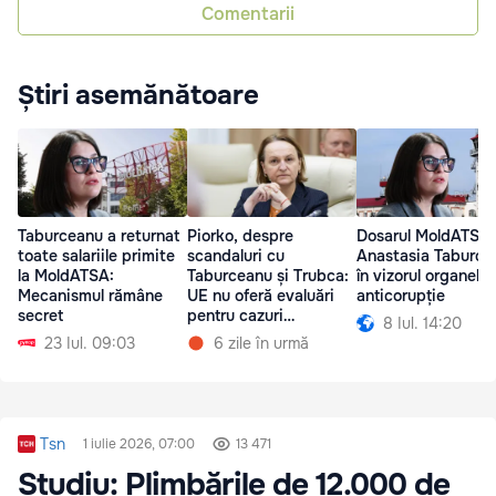
Comentarii
Știri asemănătoare
Taburceanu a returnat
Piorko, despre
Dosarul MoldATSA:
toate salariile primite
scandaluri cu
Anastasia Taburce
la MoldATSA:
Taburceanu și Trubca:
în vizorul organelor
Mecanismul rămâne
UE nu oferă evaluări
anticorupție
secret
pentru cazuri
8 Iul. 14:20
individuale
23 Iul. 09:03
6 zile în urmă
Tsn
1 iulie 2026, 07:00
13 471
Studiu: Plimbările de 12.000 de