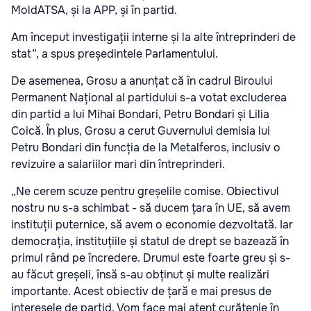
MoldATSA, și la APP, și în partid.
Am început investigații interne și la alte întreprinderi de
stat”, a spus președintele Parlamentului.
De asemenea, Grosu a anunțat că în cadrul Biroului
Permanent Național al partidului s-a votat excluderea
din partid a lui Mihai Bondari, Petru Bondari și Lilia
Coică. În plus, Grosu a cerut Guvernului demisia lui
Petru Bondari din funcția de la Metalferos, inclusiv o
revizuire a salariilor mari din întreprinderi.
„Ne cerem scuze pentru greșelile comise. Obiectivul
nostru nu s-a schimbat - să ducem țara în UE, să avem
instituții puternice, să avem o economie dezvoltată. Iar
democrația, instituțiile și statul de drept se bazează în
primul rând pe încredere. Drumul este foarte greu și s-
au făcut greșeli, însă s-au obținut și multe realizări
importante. Acest obiectiv de țară e mai presus de
interesele de partid. Vom face mai atent curățenie în