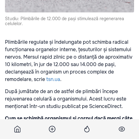
Studiu: Plimbările de 12.000 de pași stimulează regenerarea
celulelor.
Plimbările regulate și îndelungate pot schimba radical
funcționarea organelor interne, țesuturilor și sistemului
nervos. Mersul rapid zilnic pe o distanță de aproximativ
10 kilometri, în jur de 12.000 sau 14.000 de pași,
declanșează în organism un proces complex de
remodelare, scrie
tsn.ua
.
După jumătate de an de astfel de plimbări începe
rejuvenarea celulară a organismului. Acest lucru este
menționat într-un studiu publicat pe ScienceDirect.
Cum se schimbă organismul și corpul dacă mergi câte
12.000 de pași
Deja după jumătate de an de plimbări regulate de 12–14