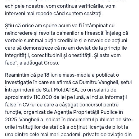
echipele noastre, vom continua verificările, vom
interveni mai repede când suntem sesizați.
Știu că orice am spune acum va fi întâmpinat cu
neîncredere și revolta oamenilor e firească. Înțeleg că
vorbele sunt mai puțin credibile și e nevoie de acțiuni
care să demonstreze că nu am deviat de la principiile
integrității, corectitudinii și onestității. Și asta vom
face”, a adăugat Grosu.
Reamintim că pe 18 iunie mass-media a publicat o
investigație în care se afirmă că Dumitru Vangheli, șeful
Întreprinderii de Stat MoldATSA, cu un salariu de
aproximativ 110.000 de lei pe lună, a inclus informații
false în CV-ul cu care a câștigat concursul pentru
funcție, organizat de Agenția Proprietății Publice în
2025. Vangheli a indicat în documentul publicat pe site-
urile instituțiilor de stat că a obținut licența de pilot la
una dintre cele mai mari academii private de aviație din