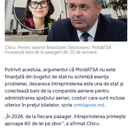
Chicu: Pentru salariul Anastasiei Taburceanu, MoldATSA
încasează bani de la pasagerii din 20 de avioane.
Potrivit acestuia, argumentul că MoldATSA nu este
finanțată din bugetul de stat nu schimbă esența
problemei, deoarece întreprinderea este una de stat și
colectează bani de la companiile aeriene pentru
administrarea spațiului aerian, costuri care sunt incluse
ulterior în prețul biletelor, scrie
omniapres.md
.
„În 2026, de la fiecare pasager, întreprinderea primește
aproape 60 de lei pe zbor”, a afirmat Chicu.