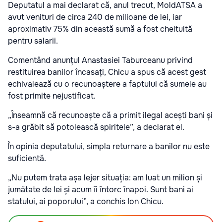
Deputatul a mai declarat că, anul trecut, MoldATSA a
avut venituri de circa 240 de milioane de lei, iar
aproximativ 75% din această sumă a fost cheltuită
pentru salarii.
Comentând anunțul Anastasiei Taburceanu privind
restituirea banilor încasați, Chicu a spus că acest gest
echivalează cu o recunoaștere a faptului că sumele au
fost primite nejustificat.
„Înseamnă că recunoaște că a primit ilegal acești bani și
s-a grăbit să potolească spiritele”, a declarat el.
În opinia deputatului, simpla returnare a banilor nu este
suficientă.
„Nu putem trata așa lejer situația: am luat un milion și
jumătate de lei și acum îi întorc înapoi. Sunt bani ai
statului, ai poporului”, a conchis Ion Chicu.