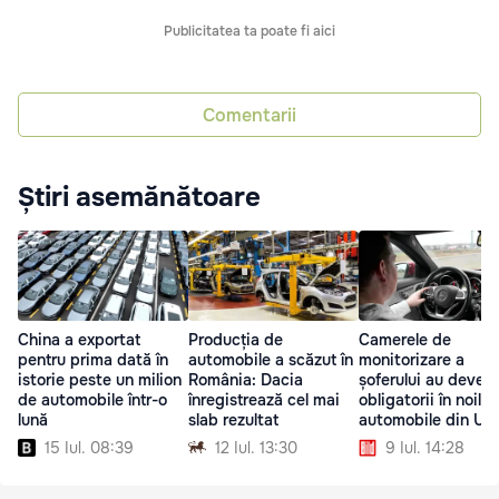
Publicitatea ta poate fi aici
Comentarii
Știri asemănătoare
China a exportat
Producția de
Camerele de
pentru prima dată în
automobile a scăzut în
monitorizare a
istorie peste un milion
România: Dacia
șoferului au deveni
de automobile într-o
înregistrează cel mai
obligatorii în noile
lună
slab rezultat
automobile din UE
15 Iul. 08:39
12 Iul. 13:30
9 Iul. 14:28