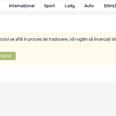
Internațional
Sport
Lady
Auto
Științ
olul se află în proces de traducere, vă rugăm să încercați di
riginal