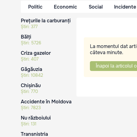
Politic
Economic
Social
Incidente
Prețurile la carburanți
Știri:
377
Bălți
Știri:
5726
La momentul dat artic
câteva minute.
Criza gazelor
Știri:
407
Înapoi la articolul o
Găgăuzia
Știri:
10842
Chișinău
Știri:
770
Accidente în Moldova
Știri:
7823
Nu războiului
Știri:
131
Transnistria