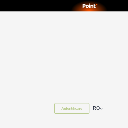
⌵
RO
Autentificare