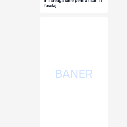
în întreaga lume pentru fisuri în
fuselaj