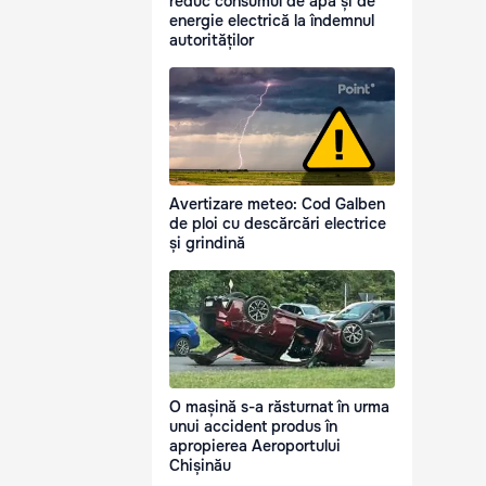
reduc consumul de apă și de
energie electrică la îndemnul
autorităților
Avertizare meteo: Cod Galben
de ploi cu descărcări electrice
și grindină
O mașină s-a răsturnat în urma
unui accident produs în
apropierea Aeroportului
Chișinău