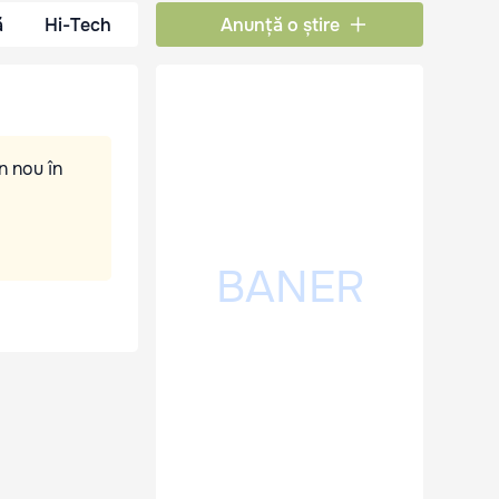
ă
Hi-Tech
Anunță o știre
n nou în