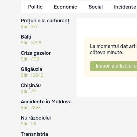
Politic
Economic
Social
Incidente
Prețurile la carburanți
Știri:
377
Bălți
Știri:
5726
La momentul dat artic
câteva minute.
Criza gazelor
Știri:
408
Înapoi la articolul o
Găgăuzia
Știri:
10842
Chișinău
Știri:
771
Accidente în Moldova
Știri:
7823
Nu războiului
Știri:
131
Transnistria