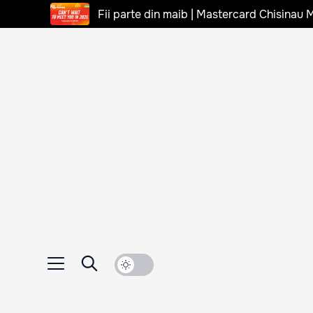
Fii parte din maib | Mastercard Chisinau 