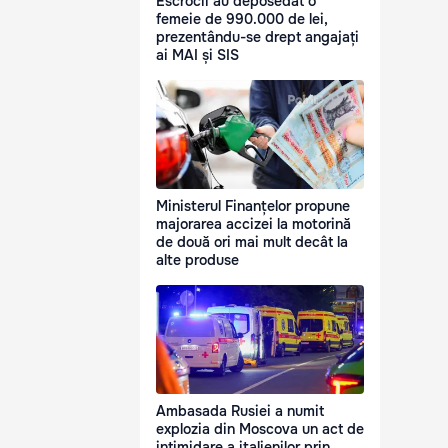
Escrocii au deposedat o
femeie de 990.000 de lei,
prezentându-se drept angajați
ai MAI și SIS
Ministerul Finanțelor propune
majorarea accizei la motorină
de două ori mai mult decât la
alte produse
Ambasada Rusiei a numit
explozia din Moscova un act de
intimidare a italienilor prin