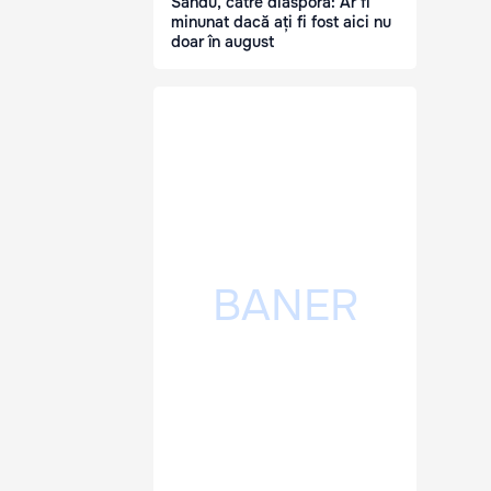
Sandu, către diasporă: Ar fi
minunat dacă ați fi fost aici nu
doar în august