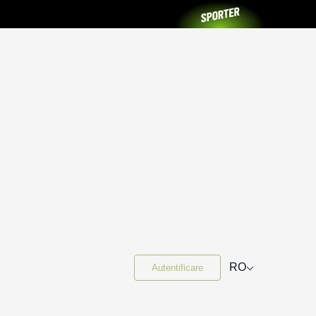
⌵
RO
Autentificare