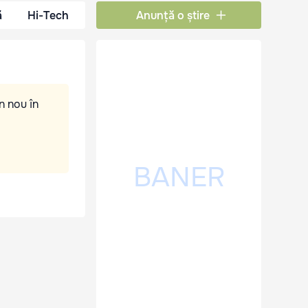
ă
Hi-Tech
Anunță o știre
n nou în