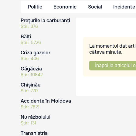
Politic
Economic
Social
Incidente
Prețurile la carburanți
Știri:
376
Bălți
Știri:
5726
La momentul dat artic
câteva minute.
Criza gazelor
Știri:
406
Înapoi la articolul o
Găgăuzia
Știri:
10842
Chișinău
Știri:
770
Accidente în Moldova
Știri:
7821
Nu războiului
Știri:
131
Transnistria