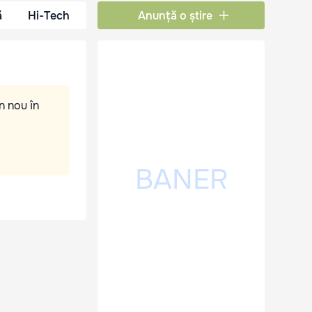
ă
Hi-Tech
Anunță o știre
n nou în