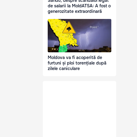
Sandu, despre scandalul legat
de salarii la MoldATSA: A fost o
generozitate extraordinară
Moldova va fi acoperită de
furtuni și ploi torențiale după
zilele caniculare