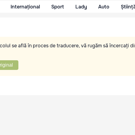
Internațional
Sport
Lady
Auto
Științ
olul se află în proces de traducere, vă rugăm să încercați di
riginal