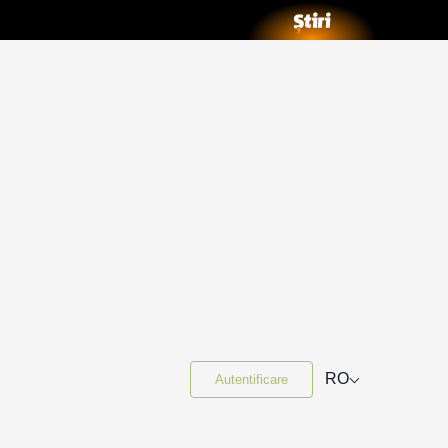
⌵
RO
Autentificare