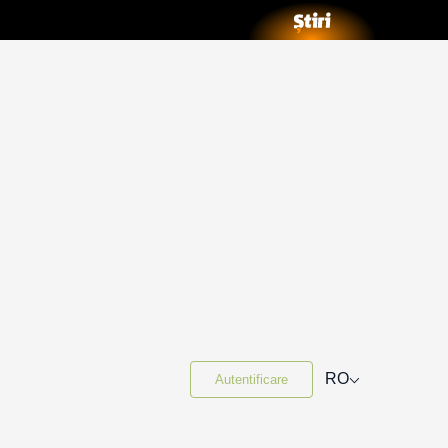
⌵
RO
Autentificare