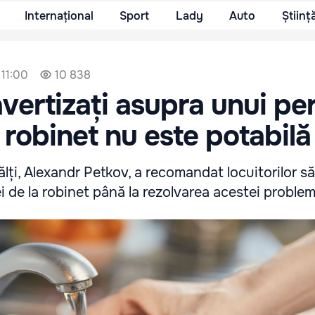
Internațional
Sport
Lady
Auto
Științ
 11:00
10 838
avertizați asupra unui per
 robinet nu este potabilă
ălți, Alexandr Petkov, a recomandat locuitorilor s
 de la robinet până la rezolvarea acestei problem