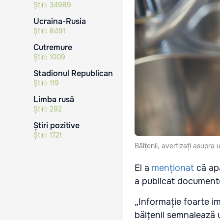
Știri:
34989
Ucraina-Rusia
Știri:
8491
Cutremure
Știri:
1009
Stadionul Republican
Știri:
119
Limba rusă
Știri:
292
Știri pozitive
Știri:
1721
Bălțenii, avertizați asupra 
El a
menționat
că apa
a publicat document
„Informație foarte i
bălțenii semnalează u