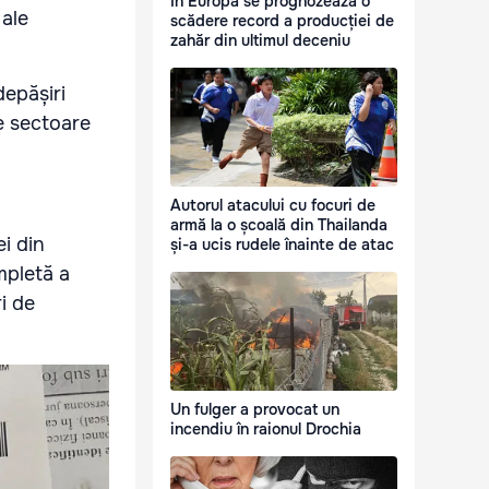
În Europa se prognozează o
 ale
scădere record a producției de
zahăr din ultimul deceniu
depășiri
te sectoare
Autorul atacului cu focuri de
armă la o școală din Thailanda
i din
și-a ucis rudele înainte de atac
mpletă a
ri de
Un fulger a provocat un
incendiu în raionul Drochia