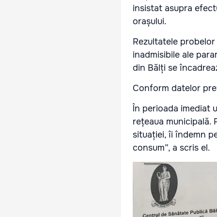
insistat asupra efect
orașului.
Rezultatele probelor 
inadmisibile ale para
din Bălți se încadrea
Conform datelor prez
În perioada imediat 
rețeaua municipală. P
situației, îi îndemn p
consum”, a scris el.