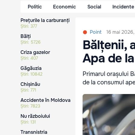
Politic
Economic
Social
Incidente
Prețurile la carburanți
Știri:
377
16 mai 2026,
Point
Bălți
Bălțenii, 
Știri:
5726
Criza gazelor
Apa de la
Știri:
407
Găgăuzia
Primarul orașului B
Știri:
10842
de la consumul apei
Chișinău
Știri:
771
Accidente în Moldova
Știri:
7823
Nu războiului
Știri:
131
Transnistria