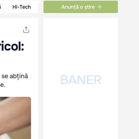
ă
Hi-Tech
Anunță o știre
icol:
ă se abțină
e.