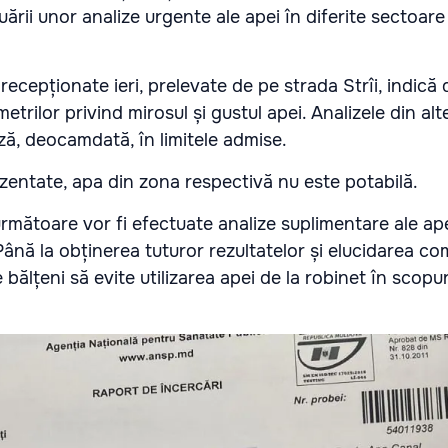
uării unor analize urgente ale apei în diferite sectoare
recepționate ieri, prelevate de pe strada Strîi, indică 
metrilor privind mirosul și gustul apei. Analizele din al
ză, deocamdată, în limitele admise.
entate, apa din zona respectivă nu este potabilă.
următoare vor fi efectuate analize suplimentare ale ape
ână la obținerea tuturor rezultatelor și elucidarea co
e bălțeni să evite utilizarea apei de la robinet în scopu