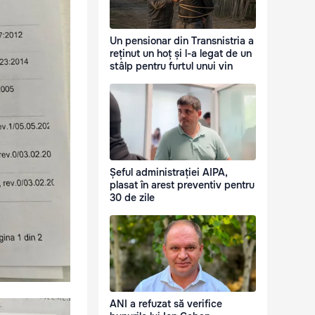
Un pensionar din Transnistria a
reținut un hoț și l-a legat de un
stâlp pentru furtul unui vin
Șeful administrației AIPA,
plasat în arest preventiv pentru
30 de zile
ANI a refuzat să verifice