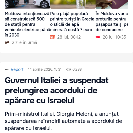
Moldova intenționează
Pe o plajă populară
În Moldova vor cre
să construiască 500
printre turiști în Grecia,
prețurile pentru
de stații pentru
o sticlă de apă
pașapoarte și per
vehicule electrice până
minerală costă 7 euro
de conducere
în 2030
28 Iul. 08:12
28 Iul. 10:35
2 zile în urmă
Report
14 aprilie 2026, 15:31
6 288
Guvernul Italiei a suspendat
prelungirea acordului de
apărare cu Israelul
Prim-ministrul Italiei, Giorgia Meloni, a anunțat
suspendarea reînnoirii automate a acordului de
apărare cu Israelul.