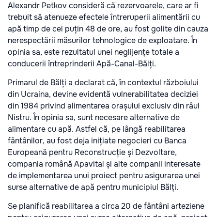
Alexandr Petkov consideră că rezervoarele, care ar fi
trebuit să atenueze efectele întreruperii alimentării cu
apă timp de cel puțin 48 de ore, au fost golite din cauza
nerespectării măsurilor tehnologice de exploatare. În
opinia sa, este rezultatul unei neglijențe totale a
conducerii întreprinderii Apă-Canal-Bălți.
Primarul de Bălți a declarat că, în contextul războiului
din Ucraina, devine evidentă vulnerabilitatea deciziei
din 1984 privind alimentarea orașului exclusiv din râul
Nistru. În opinia sa, sunt necesare alternative de
alimentare cu apă. Astfel că, pe lângă reabilitarea
fântânilor, au fost deja inițiate negocieri cu Banca
Europeană pentru Reconstrucție și Dezvoltare,
compania română Apavital și alte companii interesate
de implementarea unui proiect pentru asigurarea unei
surse alternative de apă pentru municipiul Bălți.
Se planifică reabilitarea a circa 20 de fântâni arteziene