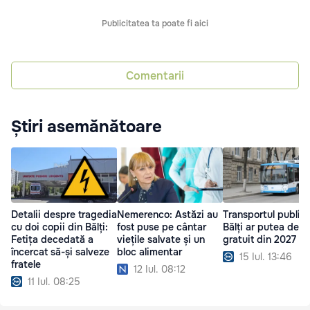
Publicitatea ta poate fi aici
Comentarii
Știri asemănătoare
Detalii despre tragedia
Nemerenco: Astăzi au
Transportul public 
cu doi copii din Bălți:
fost puse pe cântar
Bălți ar putea deve
Fetița decedată a
viețile salvate și un
gratuit din 2027
încercat să-și salveze
bloc alimentar
15 Iul. 13:46
fratele
12 Iul. 08:12
11 Iul. 08:25