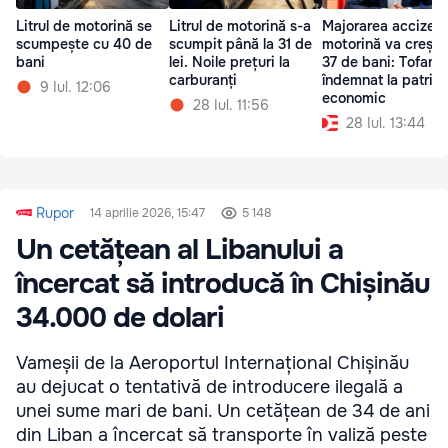
Litrul de motorină se
Litrul de motorină s-a
Majorarea accizei l
scumpește cu 40 de
scumpit până la 31 de
motorină va crește
bani
lei. Noile prețuri la
37 de bani: Tofan a
carburanți
îndemnat la patrio
9 Iul. 12:06
economic
28 Iul. 11:56
28 Iul. 13:44
Rupor
14 aprilie 2026, 15:47
5 148
Un cetățean al Libanului a
încercat să introducă în Chișinău
34.000 de dolari
Vameșii de la Aeroportul Internațional Chișinău
au dejucat o tentativă de introducere ilegală a
unei sume mari de bani. Un cetățean de 34 de ani
din Liban a încercat să transporte în valiză peste