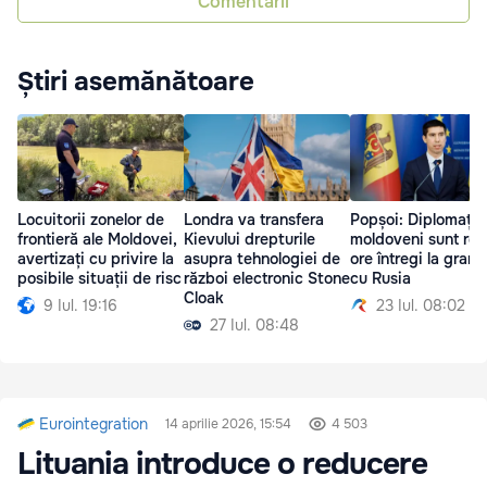
Comentarii
Știri asemănătoare
Locuitorii zonelor de
Londra va transfera
Popșoi: Diplomații
frontieră ale Moldovei,
Kievului drepturile
moldoveni sunt reți
avertizați cu privire la
asupra tehnologiei de
ore întregi la grani
posibile situații de risc
război electronic Stone
cu Rusia
Cloak
9 Iul. 19:16
23 Iul. 08:02
27 Iul. 08:48
Eurointegration
14 aprilie 2026, 15:54
4 503
Lituania introduce o reducere