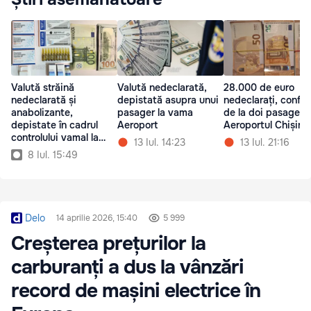
Valută străină
Valută nedeclarată,
28.000 de euro
nedeclarată și
depistată asupra unui
nedeclarați, confis
anabolizante,
pasager la vama
de la doi pasageri
depistate în cadrul
Aeroport
Aeroportul Chișină
controlului vamal la
13 Iul. 14:23
13 Iul. 21:16
Aeroport
8 Iul. 15:49
Delo
14 aprilie 2026, 15:40
5 999
Creșterea prețurilor la
carburanți a dus la vânzări
record de mașini electrice în