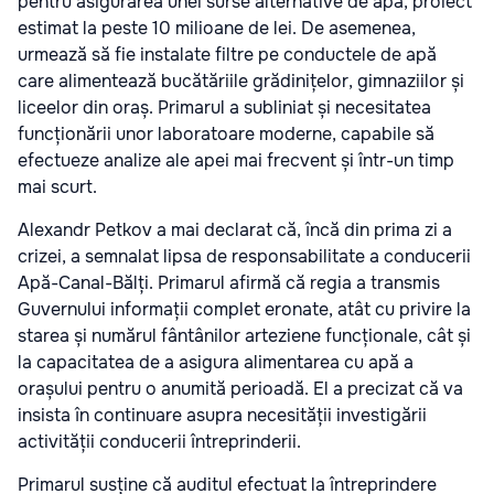
pentru asigurarea unei surse alternative de apă, proiect
estimat la peste 10 milioane de lei. De asemenea,
urmează să fie instalate filtre pe conductele de apă
care alimentează bucătăriile grădinițelor, gimnaziilor și
liceelor din oraș. Primarul a subliniat și necesitatea
funcționării unor laboratoare moderne, capabile să
efectueze analize ale apei mai frecvent și într-un timp
mai scurt.
Alexandr Petkov a mai declarat că, încă din prima zi a
crizei, a semnalat lipsa de responsabilitate a conducerii
Apă-Canal-Bălți. Primarul afirmă că regia a transmis
Guvernului informații complet eronate, atât cu privire la
starea și numărul fântânilor arteziene funcționale, cât și
la capacitatea de a asigura alimentarea cu apă a
orașului pentru o anumită perioadă. El a precizat că va
insista în continuare asupra necesității investigării
activității conducerii întreprinderii.
Primarul susține că auditul efectuat la întreprindere