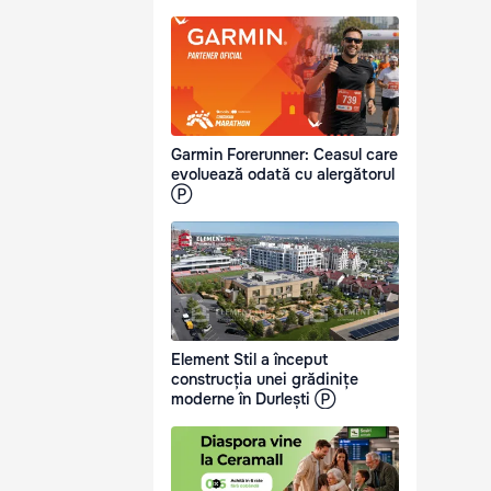
Garmin Forerunner: Ceasul care
evoluează odată cu alergătorul
Ⓟ
Element Stil a început
construcția unei grădinițe
moderne în Durlești Ⓟ