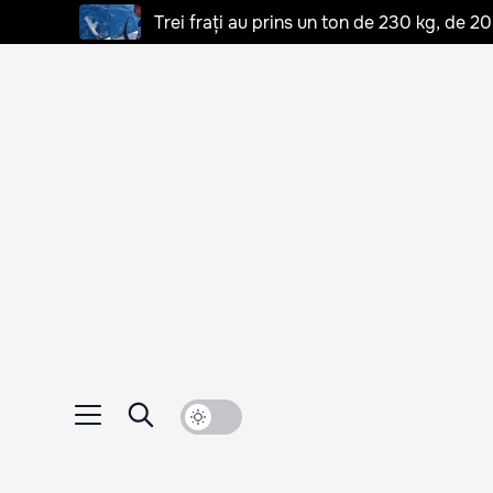
Trei frați au prins un ton de 230 kg, de 