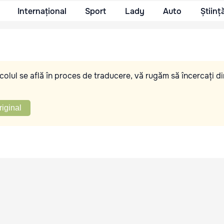
Internațional
Sport
Lady
Auto
Științ
olul se află în proces de traducere, vă rugăm să încercați di
riginal