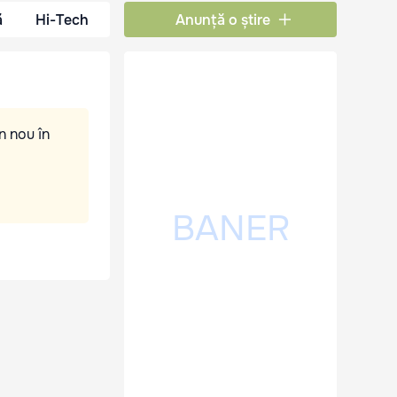
ă
Hi-Tech
Anunță o știre
n nou în