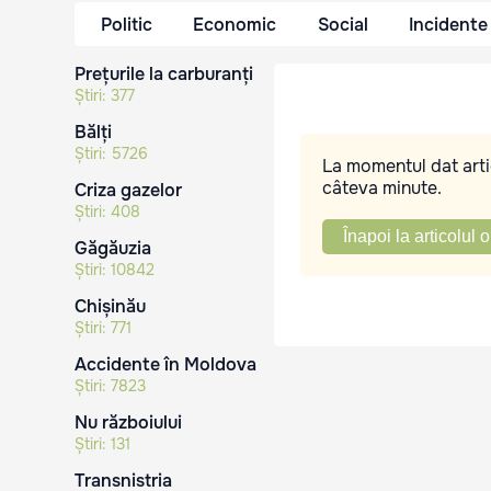
Politic
Economic
Social
Incidente
Prețurile la carburanți
Știri:
377
Bălți
Știri:
5726
La momentul dat artic
câteva minute.
Criza gazelor
Știri:
408
Înapoi la articolul o
Găgăuzia
Știri:
10842
Chișinău
Știri:
771
Accidente în Moldova
Știri:
7823
Nu războiului
Știri:
131
Transnistria