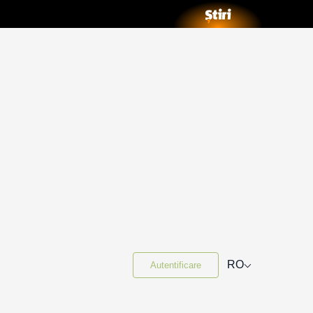
⌵
RO
Autentificare