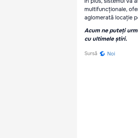
În plus, sistemul va 
multifuncționale, ofe
aglomerată locație p
Acum ne puteți urmă
cu ultimele știri.
Sursă
Noi