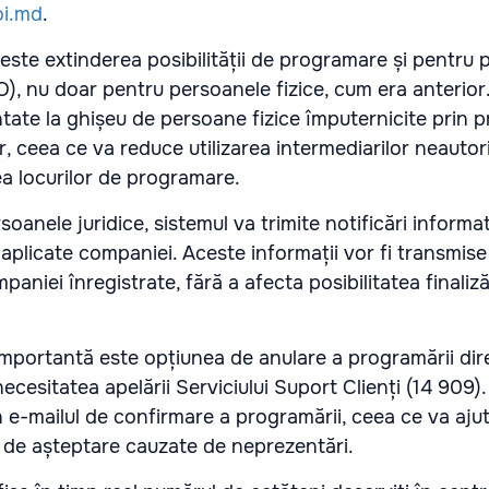
oi.md
.
ste extinderea posibilității de programare și pentru 
O), nu doar pentru persoanele fizice, cum era anterior
ntate la ghișeu de persoane fizice împuternicite prin 
 ceea ce va reduce utilizarea intermediarilor neautori
ea locurilor de programare.
oanele juridice, sistemul va trimite notificări informa
i aplicate companiei. Aceste informații vor fi transmise
aniei înregistrate, fără a afecta posibilitatea finaliză
importantă este opțiunea de anulare a programării dir
 necesitatea apelării Serviciului Suport Clienți (14 909)
în e-mailul de confirmare a programării, ceea ce va ajut
 de așteptare cauzate de neprezentări.