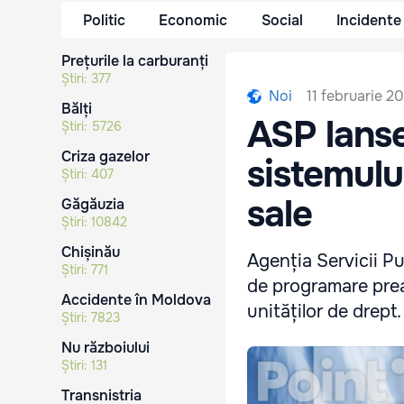
Politic
Economic
Social
Incidente
Prețurile la carburanți
Știri:
377
11 februarie 2
Noi
Bălți
ASP lanse
Știri:
5726
Criza gazelor
sistemulu
Știri:
407
sale
Găgăuzia
Știri:
10842
Chișinău
Agenția Servicii Pu
Știri:
771
de programare preala
Accidente în Moldova
unităților de drept.
Știri:
7823
Nu războiului
Știri:
131
Transnistria