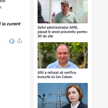
ele
n
i la curent
Șeful administrației AIPA,
plasat în arest preventiv pentru
30 de zile
ANI a refuzat să verifice
bunurile lui Ion Ceban