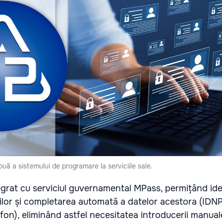
ă a sistemului de programare la serviciile sale.
egrat cu serviciul guvernamental MPass, permițând ide
rilor și completarea automată a datelor acestora (IDN
fon), eliminând astfel necesitatea introducerii manual