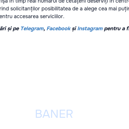
afișa în timp real numărul de cetățeni deserviți în centr
rind solicitanților posibilitatea de a alege cea mai puți
entru accesarea serviciilor.
ri și pe
Telegram
,
Facebook
și
Instagram
pentru a f