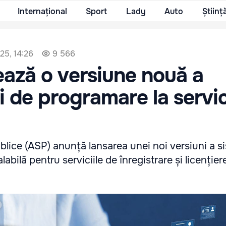
Internațional
Sport
Lady
Auto
Științ
025, 14:26
9 566
ază o versiune nouă a
i de programare la servic
blice (ASP) anunță lansarea unei noi versiuni a s
bilă pentru serviciile de înregistrare și licențier