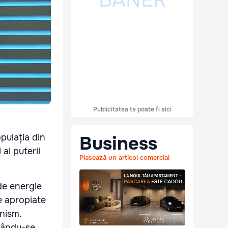
Publicitatea ta poate fi aici
pulația din
Business
 ai puterii
Plasează un articol comercial
de energie
ne apropiate
nism.
ngându-se