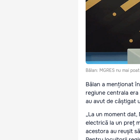
Bălan: MGRES nu mai poate
Bălan a menționat în
regiune centrala era s
au avut de câștigat 
„La un moment dat, M
electrică la un preț 
acestora au reușit s
Pentru locuitorii reg