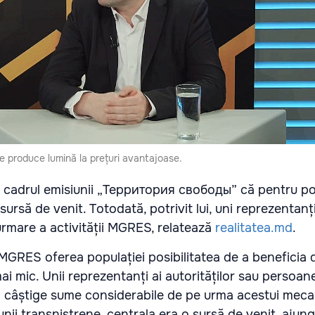
 produce lumină la prețuri avantajoase.
 cadrul emisiunii „Территория свободы” că pentru po
ursă de venit. Totodată, potrivit lui, uni reprezentanți
urmare a activității MGRES, relatează
realitatea.md
.
GRES oferea populației posibilitatea de a beneficia 
mai mic. Unii reprezentanți ai autorităților sau persoa
ă câștige sume considerabile de pe urma acestui meca
iunii transnistrene, centrala era o sursă de venit, aju