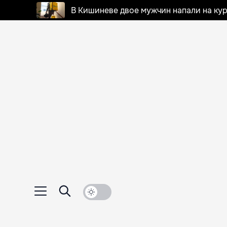
В Кишиневе двое мужчин напали на кур