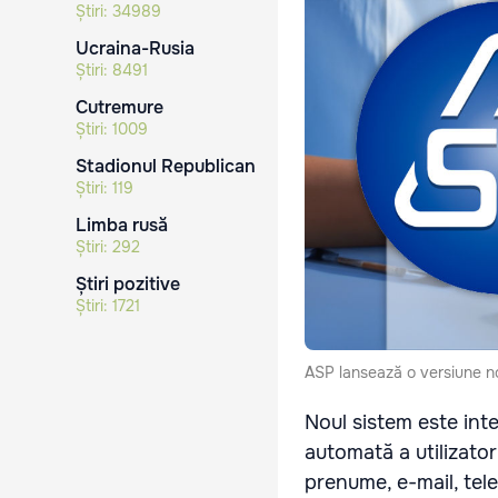
Știri:
34989
Ucraina-Rusia
Știri:
8491
Cutremure
Știri:
1009
Stadionul Republican
Știri:
119
Limba rusă
Știri:
292
Știri pozitive
Știri:
1721
ASP lansează o versiune nou
Noul sistem este int
automată a utilizato
prenume, e-mail, tele