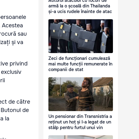
Autorul atacului cu focuri de
armă la o școală din Thailanda
și-a ucis rudele înainte de atac
persoanele
. Acestea
procură sau
zați și va
Zeci de funcționari cumulează
tive privind
mai multe funcții remunerate în
companii de stat
 exclusiv
rii
ect de către
. Butonul de
Un pensionar din Transnistria a
a la
reținut un hoț și l-a legat de un
stâlp pentru furtul unui vin