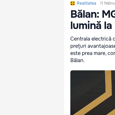
11 febru
Realitatea
Bălan: M
lumină la
Centrala electrică
prețuri avantajoase
este prea mare, co
Bălan.