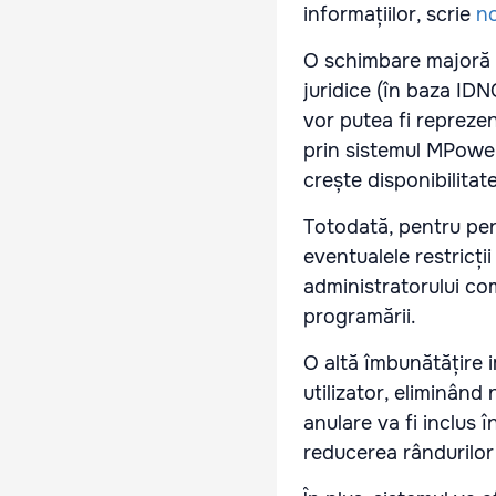
informațiilor, scrie
n
O schimbare majoră e
juridice (în baza IDN
vor putea fi repreze
prin sistemul MPower,
crește disponibilitat
Totodată, pentru pers
eventualele restricți
administratorului comp
programării.
O altă îmbunătățire 
utilizator, eliminând
anulare va fi inclus 
reducerea rândurilor