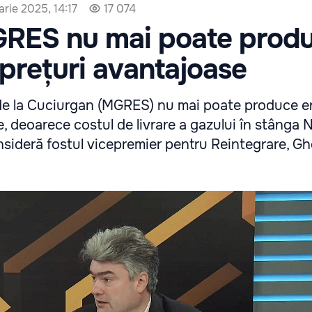
arie 2025, 14:17
17 074
GRES nu mai poate prod
 prețuri avantajoase
 de la Cuciurgan (MGRES) nu mai poate produce en
, deoarece costul de livrare a gazului în stânga N
nsideră fostul vicepremier pentru Reintegrare, G