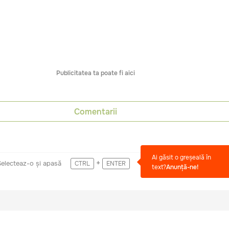
Publicitatea ta poate fi aici
Comentarii
Ai găsit o greșeală în
+
Selecteaz-o și apasă
CTRL
ENTER
text?
Anunță-ne!