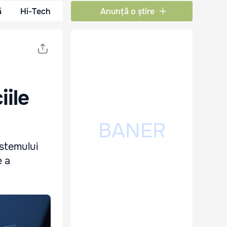
ă
Hi-Tech
Anunță o știre
iile
istemului
e a