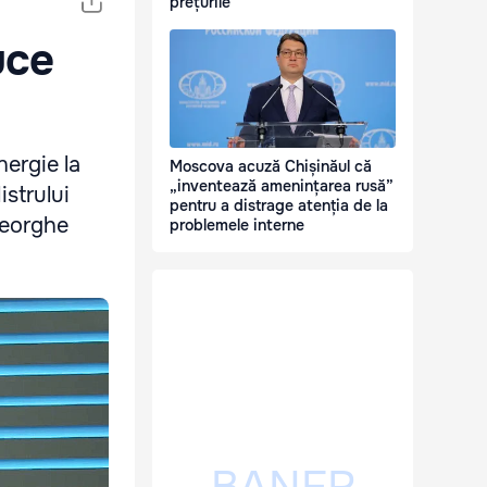
prețurile
uce
ergie la
Moscova acuză Chișinăul că
„inventează amenințarea rusă”
istrului
pentru a distrage atenția de la
heorghe
problemele interne