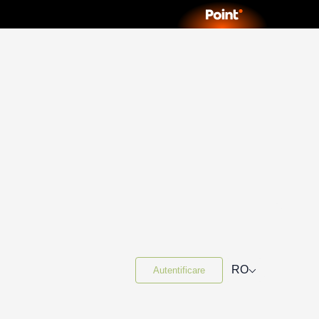
⌵
RO
Autentificare