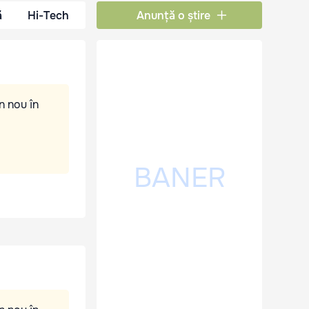
ă
Hi-Tech
Anunță o știre
n nou în