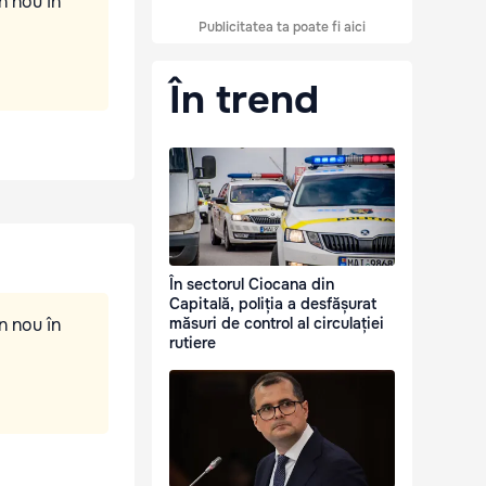
n nou în
Publicitatea ta poate fi aici
În trend
În sectorul Ciocana din
Capitală, poliția a desfășurat
n nou în
măsuri de control al circulației
rutiere