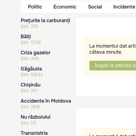
Politic
Economic
Social
Incidente
Prețurile la carburanți
Știri:
376
Bălți
Știri:
5726
La momentul dat artic
câteva minute.
Criza gazelor
Știri:
406
Înapoi la articolul o
Găgăuzia
Știri:
10842
Chișinău
Știri:
767
Accidente în Moldova
Știri:
7818
Nu războiului
Știri:
131
Transnistria