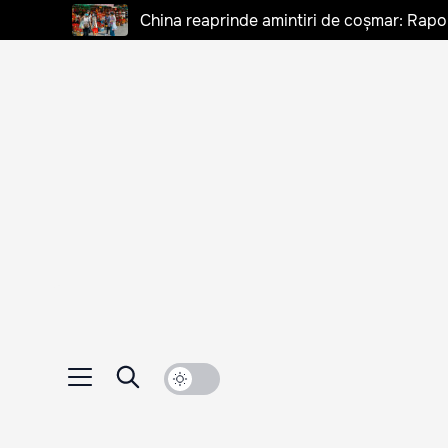
China reaprinde amintiri de coșmar: Rapo