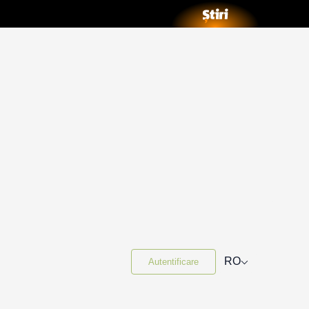
⌵
RO
Autentificare