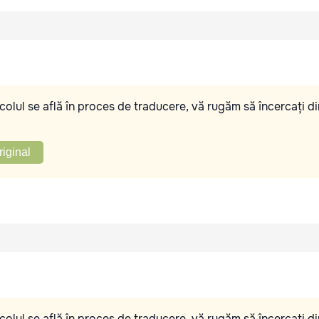
olul se află în proces de traducere, vă rugăm să încercați di
riginal
olul se află în proces de traducere, vă rugăm să încercați di