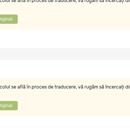
olul se află în proces de traducere, vă rugăm să încercați di
riginal
olul se află în proces de traducere, vă rugăm să încercați di
riginal