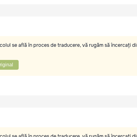
olul se află în proces de traducere, vă rugăm să încercați di
riginal
olul se află în proces de traducere, vă rugăm să încercați di