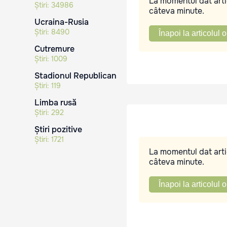
La momentul dat artic
Știri:
34986
câteva minute.
Ucraina-Rusia
Știri:
8490
Înapoi la articolul o
Cutremure
Știri:
1009
Stadionul Republican
Știri:
119
Limba rusă
Știri:
292
Știri pozitive
Știri:
1721
La momentul dat artic
câteva minute.
Înapoi la articolul o