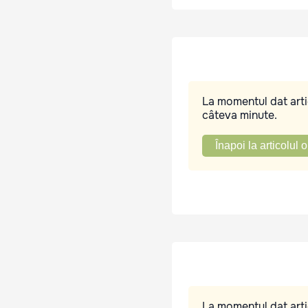
La momentul dat artic
câteva minute.
Înapoi la articolul o
La momentul dat artic