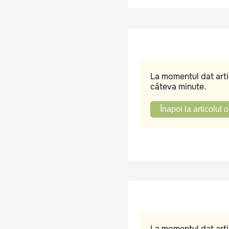
La momentul dat artic
câteva minute.
Înapoi la articolul o
La momentul dat artic