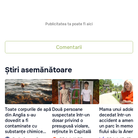
Publicitatea ta poate fi aici
Comentarii
Știri asemănătoare
Toate corpurile de apă
Două persoane
Mama unui adolesc
din Anglia s-au
suspectate într-un
decedat într-un
dovedit a fi
dosar privind o
accident a amenaj
contaminate cu
presupusă violare,
un parc în memoria
substanțe chimice
reținute în Capitală
fiului său la Anenii
toxice