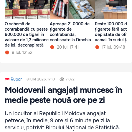
O schemă de
Aproape 21.0000 de
Peste 100.000 de
contrabandă cu peste
țigarete de
țigarete fără acte,
600.000 de țigări în
contrabandă,
depistate de ofițer
valoare de 1,3 milioane
confiscate la Drochia
vamali în sudul țări
de lei, deconspirată
20 Iul. 17:41
17 Iul. 09:48
9 Iul. 12:52
Rupor
8 iulie 2026, 17:10
7 072
Moldovenii angajați muncesc în
medie peste nouă ore pe zi
Un locuitor al Republicii Moldova angajat
petrece, în medie, 9 ore și 6 minute pe zi la
serviciu, potrivit Biroului Național de Statistică.