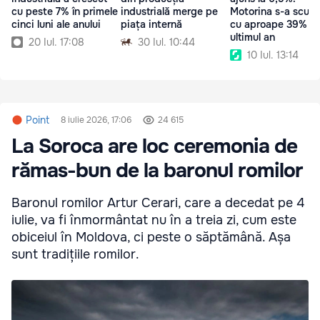
cu peste 7% în primele
industrială merge pe
Motorina s-a scum
cinci luni ale anului
piața internă
cu aproape 39% în
ultimul an
20 Iul. 17:08
30 Iul. 10:44
10 Iul. 13:14
Point
8 iulie 2026, 17:06
24 615
La Soroca are loc ceremonia de
rămas-bun de la baronul romilor
Baronul romilor Artur Cerari, care a decedat pe 4
iulie, va fi înmormântat nu în a treia zi, cum este
obiceiul în Moldova, ci peste o săptămână. Așa
sunt tradițiile romilor.