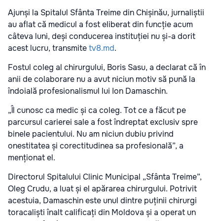
Ajunși la Spitalul Sfânta Treime din Chișinău, jurnaliștii
au aflat că medicul a fost eliberat din funcție acum
câteva luni, deși conducerea instituției nu și-a dorit
acest lucru, transmite
tv8.md
.
Fostul coleg al chirurgului, Boris Sasu, a declarat că în
anii de colaborare nu a avut niciun motiv să pună la
îndoială profesionalismul lui Ion Damaschin.
„Îl cunosc ca medic și ca coleg. Tot ce a făcut pe
parcursul carierei sale a fost îndreptat exclusiv spre
binele pacientului. Nu am niciun dubiu privind
onestitatea și corectitudinea sa profesională”, a
menționat el.
Directorul Spitalului Clinic Municipal „Sfânta Treime”,
Oleg Crudu, a luat și el apărarea chirurgului. Potrivit
acestuia, Damaschin este unul dintre puținii chirurgi
toracaliști înalt calificați din Moldova și a operat un