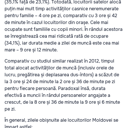
(35,1% față de 23,1%). Totodată, locuitorii satelor alocă
puțin mai mult timp activităților casnice neremunerate
pentru familie – 4 ore pe zi, comparativ cu 3 ore și 42
de minute în cazul locuitorilor din orașe. Cele mai
ocupate sunt familiile cu copii minori. În rândul acestora
se înregistrează cea mai ridicată rată de ocupare
(34,1%), iar durata medie a zilei de muncă este cea mai
mare – 9 ore și 12 minute.
Comparativ cu studiul similar realizat în 2012, timpul
total alocat activităților de muncă (inclusiv orele de
lucru, pregătirea și deplasarea dus-întors) a scăzut de
la 3 ore și 24 de minute la 2 ore și 36 de minute pe zi
pentru fiecare persoană. Paradoxal însă, durata
efectivă a muncii în rândul persoanelor angajate a
crescut, de la 8 ore și 36 de minute la 9 ore și 6 minute
pe zi.
În general, zilele obișnuite ale locuitorilor Moldovei se
împart astfel: