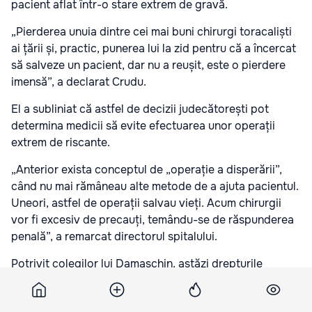
pacient aflat într-o stare extrem de gravă.
„Pierderea unuia dintre cei mai buni chirurgi toracaliști
ai țării și, practic, punerea lui la zid pentru că a încercat
să salveze un pacient, dar nu a reușit, este o pierdere
imensă”, a declarat Crudu.
El a subliniat că astfel de decizii judecătorești pot
determina medicii să evite efectuarea unor operații
extrem de riscante.
„Anterior exista conceptul de „operație a disperării”,
când nu mai rămâneau alte metode de a ajuta pacientul.
Uneori, astfel de operații salvau vieți. Acum chirurgii
vor fi excesiv de precauți, temându-se de răspunderea
penală”, a remarcat directorul spitalului.
Potrivit colegilor lui Damaschin, astăzi drepturile
pacienților sunt protejate mult mai larg decât drepturile
medicilor, în timp ce chirurgul, intrând în sala de