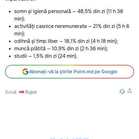
somn și igienă personală — 48,5% din zi (11 h 36
min);
activități casnice neremunerate — 21% din zi (5 h 6
min);
odihnă și timp liber — 18,1% din zi (4 h 18 min);
muncă plătită — 10,9% din zi (2 h 36 min);
studii — 1,5% din zi (24 min).
Abonați-vă la știrile Point.md pe Google
Sursă
Rupor