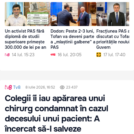
Un activist PAS fără
Dodon: Peste 2-3 luni,
Fracțiunea PAS a
diplomă de studii
Tofan va deveni parte
discutat cu Tofan
superioare primește
a „mlaștinii galbene” a
prioritățile noului
300.000 de lei pe an
PAS
Guvern
14 Iul. 15:23
16 Iul. 20:05
17 Iul. 17:40
Tv8
8 iulie 2026, 16:52
23 437
Colegii îi iau apărarea unui
chirurg condamnat în cazul
decesului unui pacient: A
încercat să-l salveze