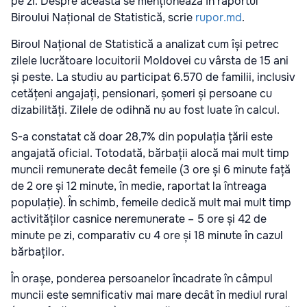
pe zi. Despre aceasta se menționează în raportul
Biroului Național de Statistică, scrie
rupor.md
.
Biroul Național de Statistică a analizat cum își petrec
zilele lucrătoare locuitorii Moldovei cu vârsta de 15 ani
și peste. La studiu au participat 6.570 de familii, inclusiv
cetățeni angajați, pensionari, șomeri și persoane cu
dizabilități. Zilele de odihnă nu au fost luate în calcul.
S-a constatat că doar 28,7% din populația țării este
angajată oficial. Totodată, bărbații alocă mai mult timp
muncii remunerate decât femeile (3 ore și 6 minute față
de 2 ore și 12 minute, în medie, raportat la întreaga
populație). În schimb, femeile dedică mult mai mult timp
activităților casnice neremunerate – 5 ore și 42 de
minute pe zi, comparativ cu 4 ore și 18 minute în cazul
bărbaților.
În orașe, ponderea persoanelor încadrate în câmpul
muncii este semnificativ mai mare decât în mediul rural