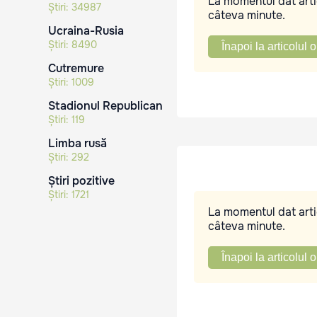
La momentul dat artic
Știri:
34987
câteva minute.
Ucraina-Rusia
Știri:
8490
Înapoi la articolul o
Cutremure
Știri:
1009
Stadionul Republican
Știri:
119
Limba rusă
Știri:
292
Știri pozitive
Știri:
1721
La momentul dat artic
câteva minute.
Înapoi la articolul o