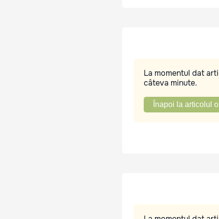
La momentul dat artic
câteva minute.
Înapoi la articolul o
La momentul dat artic