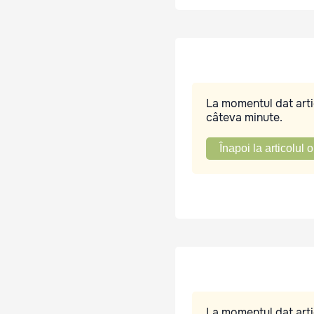
La momentul dat artic
câteva minute.
Înapoi la articolul o
La momentul dat artic