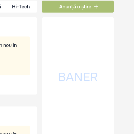
ă
Hi-Tech
Anunță o știre
n nou în