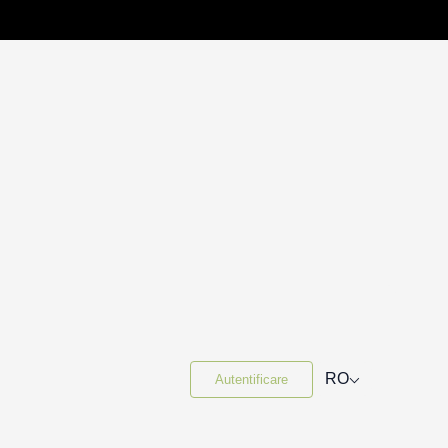
⌵
RO
Autentificare