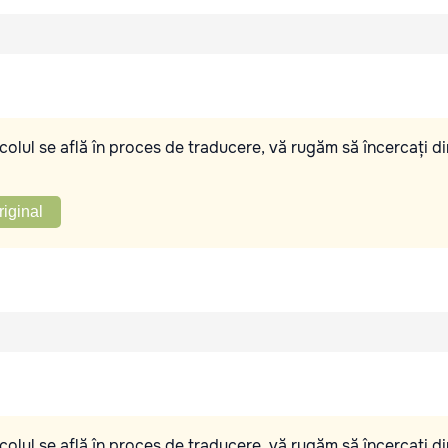
olul se află în proces de traducere, vă rugăm să încercați di
riginal
olul se află în proces de traducere, vă rugăm să încercați di