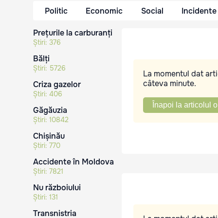
Politic
Economic
Social
Incidente
Prețurile la carburanți
Știri:
376
Bălți
Știri:
5726
La momentul dat artic
câteva minute.
Criza gazelor
Știri:
406
Înapoi la articolul o
Găgăuzia
Știri:
10842
Chișinău
Știri:
770
Accidente în Moldova
Știri:
7821
Nu războiului
Știri:
131
Transnistria