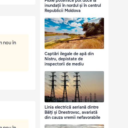
Ploile puternice pot duce la
inundații în nordul și în centrul
Republicii Moldova
n nou în
Captări ilegale de apă din
Nistru, depistate de
inspectorii de mediu
Linia electrică aeriană dintre
Bălți și Dnestrovsc, avariată
din cauza vremii nefavorabile
n nou în