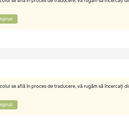
olul se află în proces de traducere, vă rugăm să încercați di
riginal
olul se află în proces de traducere, vă rugăm să încercați di
riginal