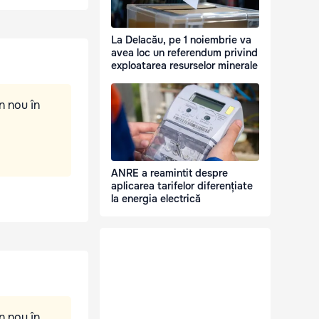
La Delacău, pe 1 noiembrie va
avea loc un referendum privind
exploatarea resurselor minerale
n nou în
ANRE a reamintit despre
aplicarea tarifelor diferențiate
la energia electrică
n nou în