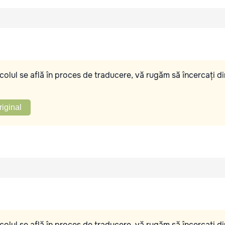
olul se află în proces de traducere, vă rugăm să încercați di
riginal
olul se află în proces de traducere, vă rugăm să încercați di