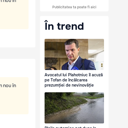
n nou în
Publicitatea ta poate fi aici
În trend
Avocatul lui Plahotniuc îl acuză
pe Tofan de încălcarea
n nou în
prezumției de nevinovăție