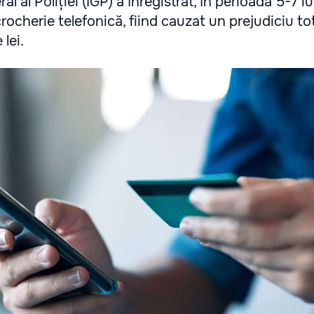
l al Poliției (IGP) a înregistrat, în perioada 5-7 i
rocherie telefonică, fiind cauzat un prejudiciu to
lei.