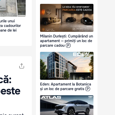
rile unui
za cadourilor
oane de lei
Milanin Durlești: Cumpărând un
apartament — primiți un loc de
parcare cadou Ⓟ
că:
Eden: Apartament la Botanica
peste
și un loc de parcare gratis Ⓟ