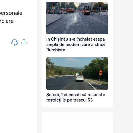
 personale
nciare
În Chișinău s-a încheiat etapa
amplă de modernizare a străzii
Burebista
Șoferii, îndemnați să respecte
restricțiile pe traseul R3