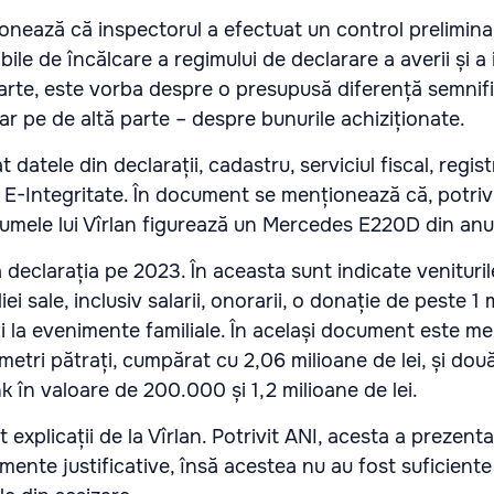
onează că inspectorul a efectuat un control preliminar
le de încălcare a regimului de declarare a averii și a 
arte, este vorba despre o presupusă diferență semnifi
, iar pe de altă parte – despre bunurile achiziționate.
t datele din declarații, cadastru, serviciul fiscal, regist
l E-Integritate. În document se menționează că, potrivi
numele lui Vîrlan figurează un Mercedes E220D din anu
a declarația pe 2023. În aceasta sunt indicate veniturile
ei sale, inclusiv salarii, onorarii, o donație de peste 1 m
ți la evenimente familiale. În același document este m
tri pătrați, cumpărat cu 2,06 milioane de lei, și două
în valoare de 200.000 și 1,2 milioane de lei.
t explicații de la Vîrlan. Potrivit ANI, acesta a prezent
cumente justificative, însă acestea nu au fost suficient