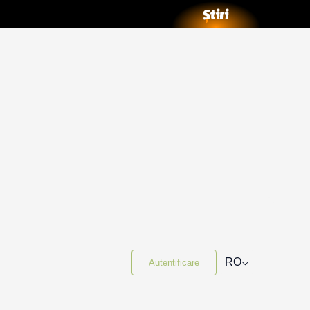
⌵
RO
Autentificare