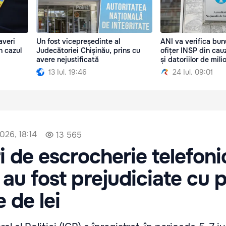
averi
Un fost vicepreședinte al
ANI va verifica bunu
n cazul
Judecătoriei Chișinău, prins cu
ofițer INSP din cau
avere nejustificată
și datoriilor de mili
13 Iul. 19:46
24 Iul. 09:01
2026, 18:14
13 565
i de escrocherie telefoni
 au fost prejudiciate cu 
 de lei