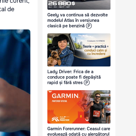
unie curent,
tal de
Geely va continua să dezvolte
modelul Atlas în versiunea
clasică pe benzină Ⓟ
Lady Driver: Frica de a
conduce poate fi depășită
rapid și fără stres Ⓟ
Garmin Forerunner: Ceasul care
evoluează odată cu alergătorul