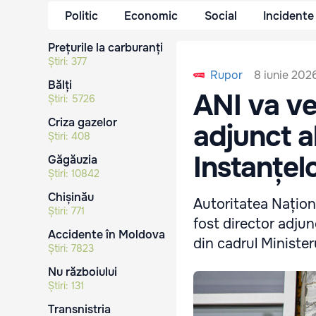
Politic
Economic
Social
Incidente
Prețurile la carburanți
Știri:
377
8 iunie 2026
Rupor
Bălți
ANI va ve
Știri:
5726
Criza gazelor
adjunct a
Știri:
408
Instanțel
Găgăuzia
Știri:
10842
Chișinău
Autoritatea Național
Știri:
771
fost director adjun
Accidente în Moldova
din cadrul Ministeru
Știri:
7823
Nu războiului
Știri:
131
Transnistria