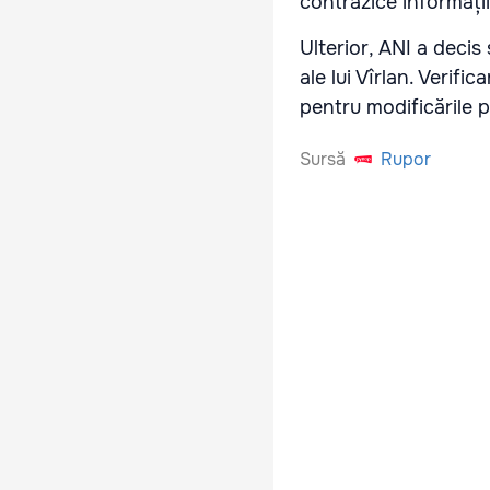
contrazice informații
Ulterior, ANI a decis
ale lui Vîrlan. Verifi
pentru modificările 
Sursă
Rupor