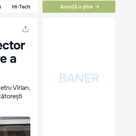
ă
Hi-Tech
Anunță o știre
ector
e a
etru Vîrlan,
cătorești