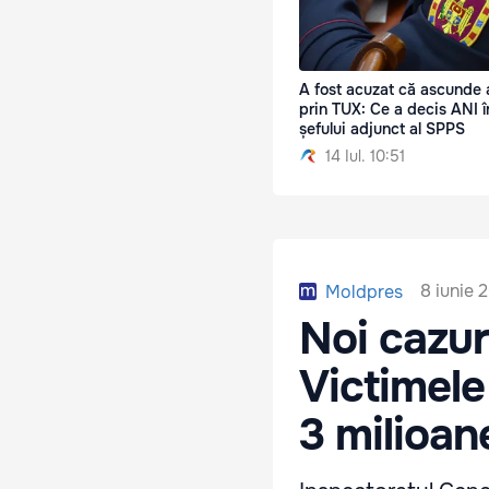
A fost acuzat că ascunde 
prin TUX: Ce a decis ANI î
șefului adjunct al SPPS
14 Iul. 10:51
8 iunie 
Moldpres
Noi cazur
Victimele
3 milioane