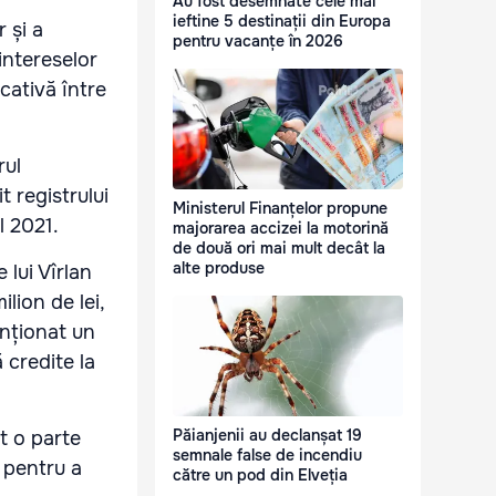
Au fost desemnate cele mai
ieftine 5 destinații din Europa
 și a
pentru vacanțe în 2026
intereselor
cativă între
rul
t registrului
Ministerul Finanțelor propune
l 2021.
majorarea accizei la motorină
de două ori mai mult decât la
alte produse
 lui Vîrlan
ilion de lei,
enționat un
 credite la
Păianjenii au declanșat 19
at o parte
semnale false de incendiu
e pentru a
către un pod din Elveția