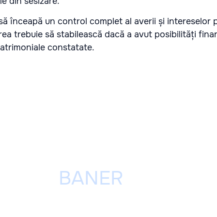
le din sesizare.
 să înceapă un control complet al averii și intereselor
carea trebuie să stabilească dacă a avut posibilități fina
patrimoniale constatate.