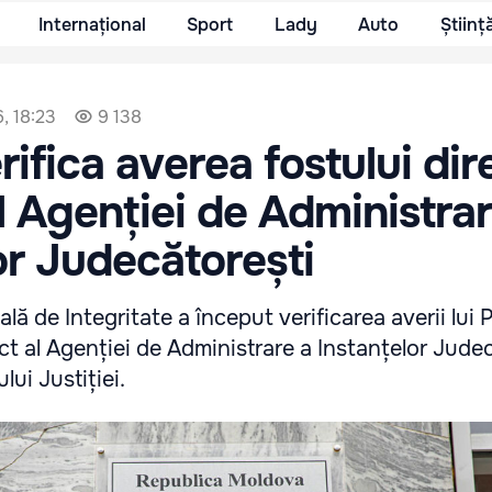
Internațional
Sport
Lady
Auto
Științ
, 18:23
9 138
rifica averea fostului dir
l Agenției de Administrar
or Judecătorești
ă de Integritate a început verificarea averii lui P
ct al Agenției de Administrare a Instanțelor Jude
lui Justiției.