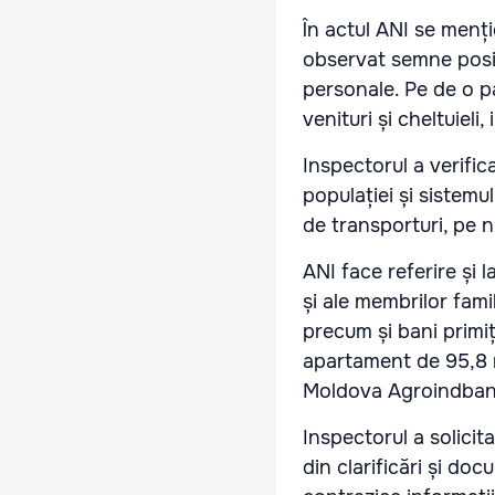
În actul ANI se menți
observat semne posibi
personale. Pe de o p
venituri și cheltuieli
Inspectorul a verifica
populației și sistemu
de transporturi, pe 
ANI face referire și l
și ale membrilor famili
precum și bani primi
apartament de 95,8 me
Moldova Agroindbank 
Inspectorul a solicita
din clarificări și do