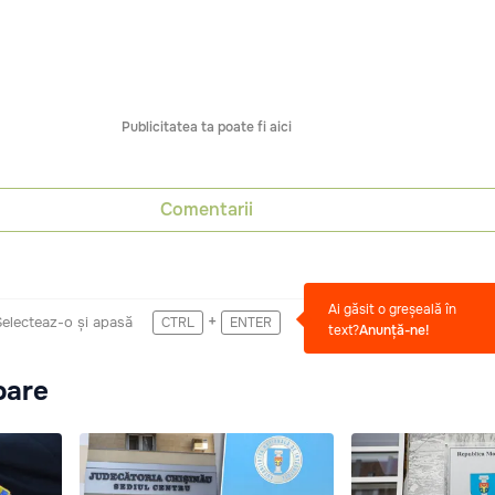
Publicitatea ta poate fi aici
Comentarii
Ai găsit o greșeală în
+
Selecteaz-o și apasă
CTRL
ENTER
text?
Anunță-ne!
oare