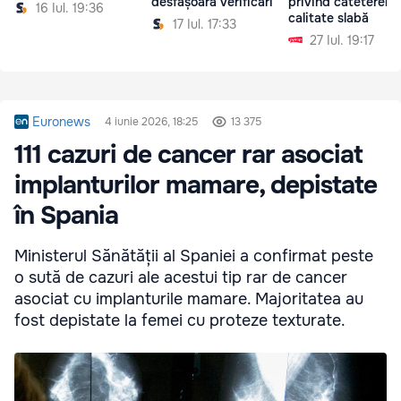
desfășoară verificări
privind cateterele
16 Iul. 19:36
calitate slabă
17 Iul. 17:33
27 Iul. 19:17
Euronews
4 iunie 2026, 18:25
13 375
111 cazuri de cancer rar asociat
implanturilor mamare, depistate
în Spania
Ministerul Sănătății al Spaniei a confirmat peste
o sută de cazuri ale acestui tip rar de cancer
asociat cu implanturile mamare. Majoritatea au
fost depistate la femei cu proteze texturate.