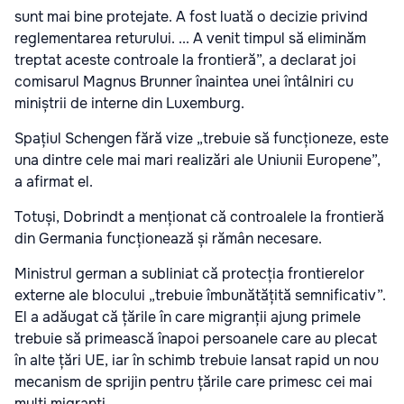
sunt mai bine protejate. A fost luată o decizie privind
reglementarea returului. ... A venit timpul să eliminăm
treptat aceste controale la frontieră”, a declarat joi
comisarul Magnus Brunner înaintea unei întâlniri cu
miniștrii de interne din Luxemburg.
Spațiul Schengen fără vize „trebuie să funcționeze, este
una dintre cele mai mari realizări ale Uniunii Europene”,
a afirmat el.
Totuși, Dobrindt a menționat că controalele la frontieră
din Germania funcționează și rămân necesare.
Ministrul german a subliniat că protecția frontierelor
externe ale blocului „trebuie îmbunătățită semnificativ”.
El a adăugat că țările în care migranții ajung primele
trebuie să primească înapoi persoanele care au plecat
în alte țări UE, iar în schimb trebuie lansat rapid un nou
mecanism de sprijin pentru țările care primesc cei mai
mulți migranți.