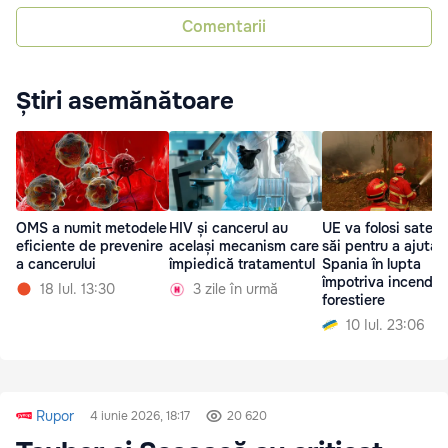
Comentarii
Știri asemănătoare
OMS a numit metodele
HIV și cancerul au
UE va folosi sateliți
eficiente de prevenire
același mecanism care
săi pentru a ajuta
a cancerului
împiedică tratamentul
Spania în lupta
împotriva incendiil
18 Iul. 13:30
3 zile în urmă
forestiere
10 Iul. 23:06
Rupor
4 iunie 2026, 18:17
20 620