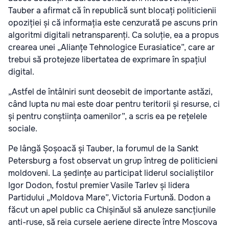
Tauber a afirmat că în republică sunt blocați politicienii
opoziției și că informația este cenzurată pe ascuns prin
algoritmi digitali netransparenți. Ca soluție, ea a propus
crearea unei „Alianțe Tehnologice Eurasiatice”, care ar
trebui să protejeze libertatea de exprimare în spațiul
digital.
„Astfel de întâlniri sunt deosebit de importante astăzi,
când lupta nu mai este doar pentru teritorii și resurse, ci
și pentru conștiința oamenilor”, a scris ea pe rețelele
sociale.
Pe lângă Șoșoacă și Tauber, la forumul de la Sankt
Petersburg a fost observat un grup întreg de politicieni
moldoveni. La ședințe au participat liderul socialiștilor
Igor Dodon, fostul premier Vasile Tarlev și lidera
Partidului „Moldova Mare”, Victoria Furtună. Dodon a
făcut un apel public ca Chișinăul să anuleze sancțiunile
anti-ruse, să reia cursele aeriene directe între Moscova