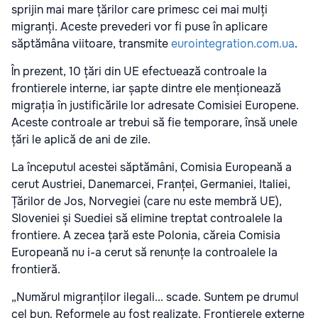
sprijin mai mare țărilor care primesc cei mai mulți
migranți. Aceste prevederi vor fi puse în aplicare
săptămâna viitoare, transmite
eurointegration.com.ua
.
În prezent, 10 țări din UE efectuează controale la
frontierele interne, iar șapte dintre ele menționează
migrația în justificările lor adresate Comisiei Europene.
Aceste controale ar trebui să fie temporare, însă unele
țări le aplică de ani de zile.
La începutul acestei săptămâni, Comisia Europeană a
cerut Austriei, Danemarcei, Franței, Germaniei, Italiei,
Țărilor de Jos, Norvegiei (care nu este membră UE),
Sloveniei și Suediei să elimine treptat controalele la
frontiere. A zecea țară este Polonia, căreia Comisia
Europeană nu i-a cerut să renunțe la controalele la
frontieră.
„Numărul migranților ilegali... scade. Suntem pe drumul
cel bun. Reformele au fost realizate. Frontierele externe