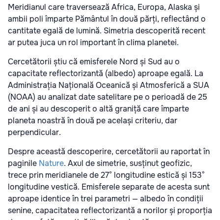
Meridianul care traversează Africa, Europa, Alaska și
ambii poli împarte Pământul în două părți, reflectând o
cantitate egală de lumină. Simetria descoperită recent
ar putea juca un rol important în clima planetei.
Cercetătorii știu că emisferele Nord și Sud au o
capacitate reflectorizantă (albedo) aproape egală. La
Administrația Națională Oceanică și Atmosferică a SUA
(NOAA) au analizat date satelitare pe o perioadă de 25
de ani și au descoperit o altă graniță care împarte
planeta noastră în două pe același criteriu, dar
perpendicular.
Despre această descoperire, cercetătorii au raportat în
paginile
Nature
. Axul de simetrie, susținut geofizic,
trece prin meridianele de 27° longitudine estică și 153°
longitudine vestică. Emisferele separate de acesta sunt
aproape identice în trei parametri — albedo în condiții
senine, capacitatea reflectorizantă a norilor și proporția