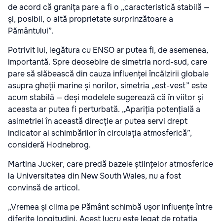
de acord că granița pare a fi o „caracteristică stabilă —
și, posibil, o altă proprietate surprinzătoare a
Pământului”.
Potrivit lui, legătura cu ENSO ar putea fi, de asemenea,
importantă. Spre deosebire de simetria nord-sud, care
pare să slăbească din cauza influenței încălzirii globale
asupra gheții marine și norilor, simetria „est-vest” este
acum stabilă — deși modelele sugerează că în viitor și
aceasta ar putea fi perturbată. „Apariția potențială a
asimetriei în această direcție ar putea servi drept
indicator al schimbărilor în circulația atmosferică”,
consideră Hodnebrog.
Martina Jucker, care predă bazele științelor atmosferice
la Universitatea din New South Wales, nu a fost
convinsă de articol.
„Vremea și clima pe Pământ schimbă ușor influențe între
diferite longitudini. Acest lucru este legat de rotația