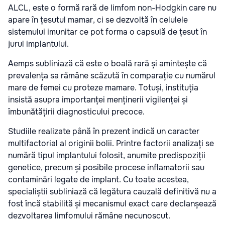
ALCL, este o formă rară de limfom non-Hodgkin care nu
apare în țesutul mamar, ci se dezvoltă în celulele
sistemului imunitar ce pot forma o capsulă de țesut în
jurul implantului.
Aemps subliniază că este o boală rară și amintește că
prevalența sa rămâne scăzută în comparație cu numărul
mare de femei cu proteze mamare. Totuși, instituția
insistă asupra importanței menținerii vigilenței și
îmbunătățirii diagnosticului precoce.
Studiile realizate până în prezent indică un caracter
multifactorial al originii bolii. Printre factorii analizați se
numără tipul implantului folosit, anumite predispoziții
genetice, precum și posibile procese inflamatorii sau
contaminări legate de implant. Cu toate acestea,
specialiștii subliniază că legătura cauzală definitivă nu a
fost încă stabilită și mecanismul exact care declanșează
dezvoltarea limfomului rămâne necunoscut.