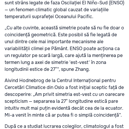
sunt strâns legate de faza Oscilației El Niño-Sud (ENSO)
— un fenomen climatic global cauzat de variațiile
temperaturii suprafeței Oceanului Pacific.
„Cu alte cuvinte, această simetrie poate să nu fie doar o
coincidență geometrică. Este posibil să fie legată de
unul dintre cele mai importante mecanisme ale
variabilității climei pe Pământ. ENSO poate acționa ca
un regulator pe scară largă, care ajută la menținerea pe
termen lung a axei de simetrie 'est-vest' în zona
longitudinii estice de 27°”, spune Zhang.
Aivind Hodnebrog de la Centrul Internațional pentru
Cercetări Climatice din Oslo a fost inițial sceptic față de
descoperire: „Am privit simetria est-vest cu un oarecare
scepticism — separarea la 27° longitudine estică pare
intuitiv mult mai puțin evidentă decât cea de la ecuator.
Mi-a venit în minte că ar putea fi o simplă coincidență”.
După ce a studiat lucrarea colegilor, climatologul a fost