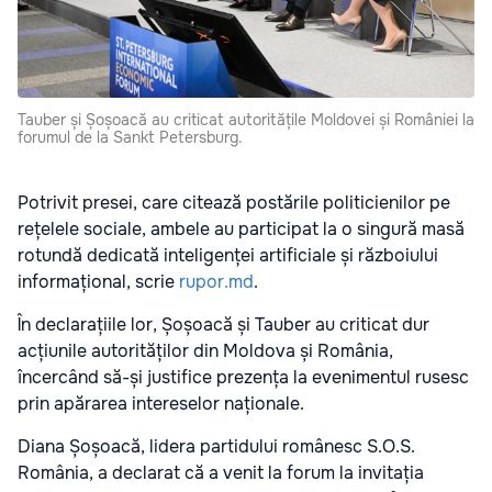
Tauber și Șoșoacă au criticat autoritățile Moldovei și României la
forumul de la Sankt Petersburg.
Potrivit presei, care citează postările politicienilor pe
rețelele sociale, ambele au participat la o singură masă
rotundă dedicată inteligenței artificiale și războiului
informațional, scrie
rupor.md
.
În declarațiile lor, Șoșoacă și Tauber au criticat dur
acțiunile autorităților din Moldova și România,
încercând să-și justifice prezența la evenimentul rusesc
prin apărarea intereselor naționale.
Diana Șoșoacă, lidera partidului românesc S.O.S.
România, a declarat că a venit la forum la invitația