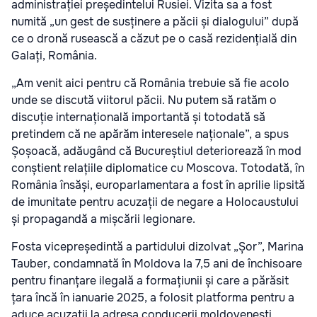
administrației președintelui Rusiei. Vizita sa a fost
numită „un gest de susținere a păcii și dialogului” după
ce o dronă rusească a căzut pe o casă rezidențială din
Galați, România.
„Am venit aici pentru că România trebuie să fie acolo
unde se discută viitorul păcii. Nu putem să ratăm o
discuție internațională importantă și totodată să
pretindem că ne apărăm interesele naționale”, a spus
Șoșoacă, adăugând că Bucureștiul deteriorează în mod
conștient relațiile diplomatice cu Moscova. Totodată, în
România însăși, europarlamentara a fost în aprilie lipsită
de imunitate pentru acuzații de negare a Holocaustului
și propagandă a mișcării legionare.
Fosta vicepreședintă a partidului dizolvat „Șor”, Marina
Tauber, condamnată în Moldova la 7,5 ani de închisoare
pentru finanțare ilegală a formațiunii și care a părăsit
țara încă în ianuarie 2025, a folosit platforma pentru a
aduce acuzații la adresa conducerii moldovenești.