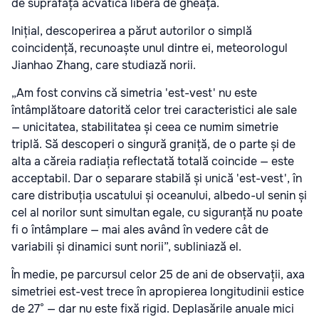
de suprafață acvatică liberă de gheață.
Inițial, descoperirea a părut autorilor o simplă
coincidență, recunoaște unul dintre ei, meteorologul
Jianhao Zhang, care studiază norii.
„Am fost convins că simetria 'est-vest' nu este
întâmplătoare datorită celor trei caracteristici ale sale
— unicitatea, stabilitatea și ceea ce numim simetrie
triplă. Să descoperi o singură graniță, de o parte și de
alta a căreia radiația reflectată totală coincide — este
acceptabil. Dar o separare stabilă și unică 'est-vest', în
care distribuția uscatului și oceanului, albedo-ul senin și
cel al norilor sunt simultan egale, cu siguranță nu poate
fi o întâmplare — mai ales având în vedere cât de
variabili și dinamici sunt norii”, subliniază el.
În medie, pe parcursul celor 25 de ani de observații, axa
simetriei est-vest trece în apropierea longitudinii estice
de 27° — dar nu este fixă rigid. Deplasările anuale mici