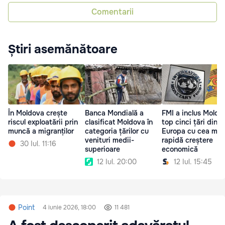
Comentarii
Știri asemănătoare
În Moldova crește
Banca Mondială a
FMI a inclus Moldo
riscul exploatării prin
clasificat Moldova în
top cinci țări din
muncă a migranților
categoria țărilor cu
Europa cu cea mai
venituri medii-
rapidă creștere
30 Iul. 11:16
superioare
economică
12 Iul. 20:00
12 Iul. 15:45
Point
4 iunie 2026, 18:00
11 481