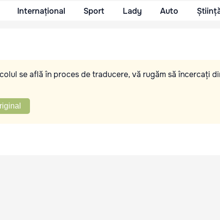
Internațional
Sport
Lady
Auto
Științ
olul se află în proces de traducere, vă rugăm să încercați di
riginal