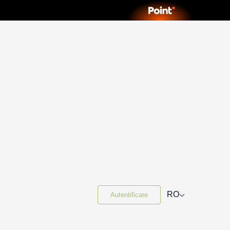
⌵
RO
Autentificare