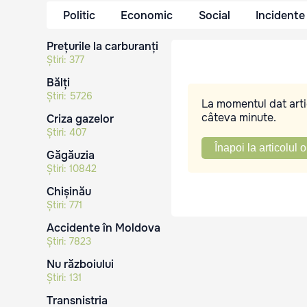
Politic
Economic
Social
Incidente
Prețurile la carburanți
Știri:
377
Bălți
Știri:
5726
La momentul dat artic
câteva minute.
Criza gazelor
Știri:
407
Înapoi la articolul o
Găgăuzia
Știri:
10842
Chișinău
Știri:
771
Accidente în Moldova
Știri:
7823
Nu războiului
Știri:
131
Transnistria