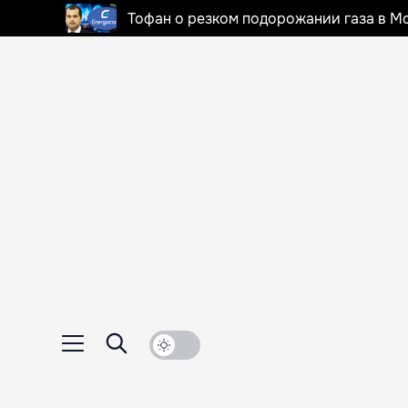
Тофан о резком подорожании газа в Мо