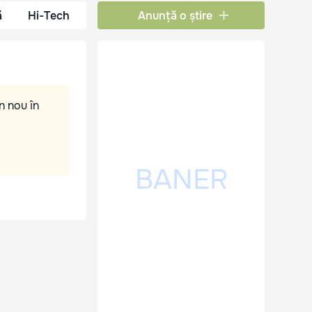
ă
Hi-Tech
Anunță o știre
n nou în