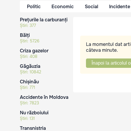
Politic
Economic
Social
Incidente
Prețurile la carburanți
Știri:
377
Bălți
Știri:
5726
La momentul dat artic
câteva minute.
Criza gazelor
Știri:
408
Înapoi la articolul o
Găgăuzia
Știri:
10842
Chișinău
Știri:
771
Accidente în Moldova
Știri:
7823
Nu războiului
Știri:
131
Transnistria