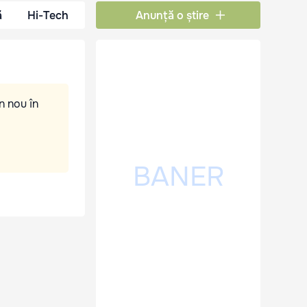
ă
Hi-Tech
Anunță o știre
n nou în