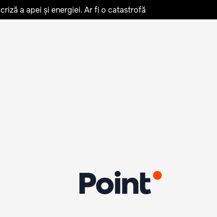
iză a apei și energiei. Ar fi o catastrofă