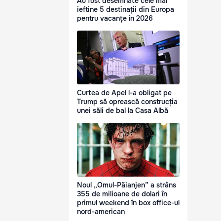
Au fost desemnate cele mai
ieftine 5 destinații din Europa
pentru vacanțe în 2026
Curtea de Apel l-a obligat pe
Trump să oprească construcția
unei săli de bal la Casa Albă
Noul „Omul-Păianjen” a strâns
355 de milioane de dolari în
primul weekend în box office-ul
nord-american