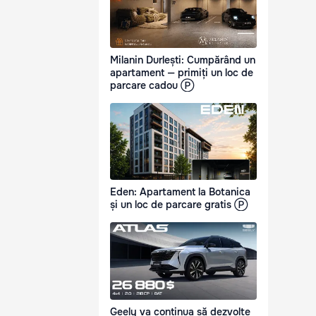
Milanin Durlești: Cumpărând un
apartament — primiți un loc de
parcare cadou Ⓟ
Eden: Apartament la Botanica
și un loc de parcare gratis Ⓟ
Geely va continua să dezvolte