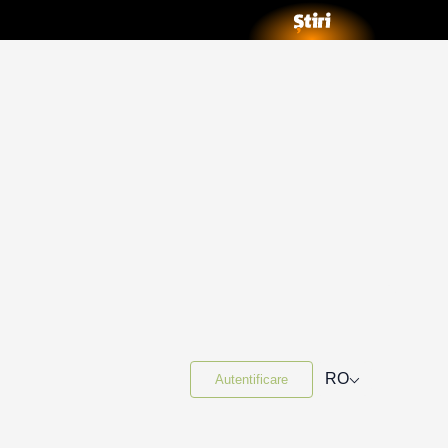
⌵
RO
Autentificare