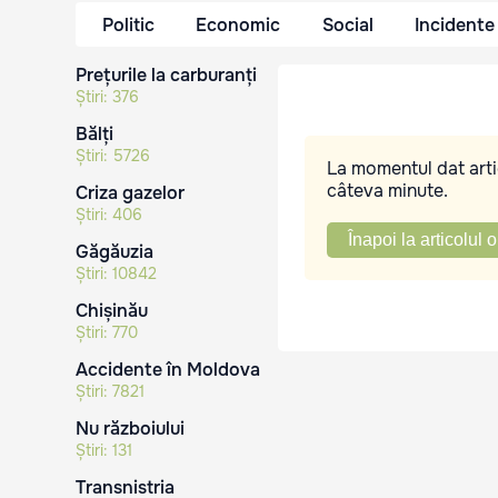
Politic
Economic
Social
Incidente
Prețurile la carburanți
Știri:
376
Bălți
Știri:
5726
La momentul dat artic
câteva minute.
Criza gazelor
Știri:
406
Înapoi la articolul o
Găgăuzia
Știri:
10842
Chișinău
Știri:
770
Accidente în Moldova
Știri:
7821
Nu războiului
Știri:
131
Transnistria