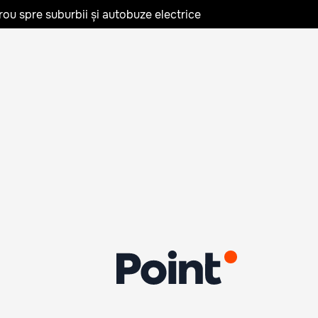
rou spre suburbii și autobuze electrice