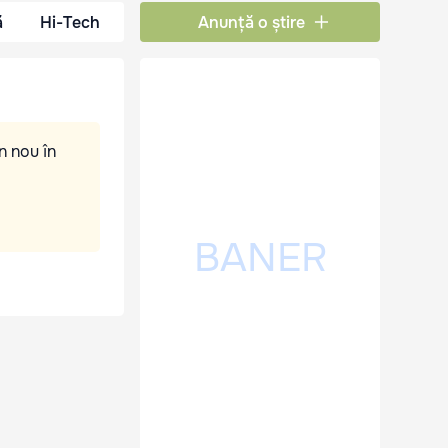
ă
Hi-Tech
Anunță o știre
n nou în