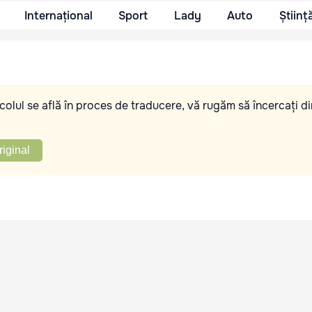
Internațional
Sport
Lady
Auto
Științ
olul se află în proces de traducere, vă rugăm să încercați di
riginal