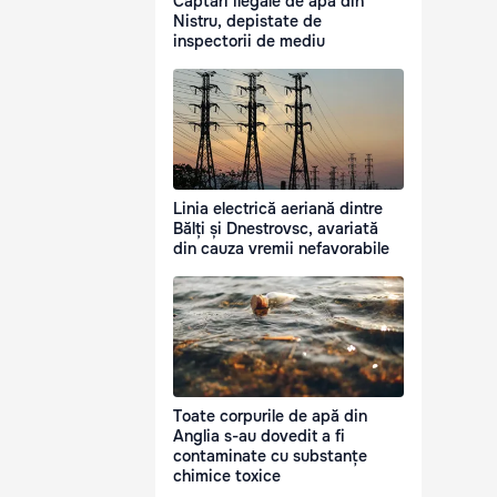
Captări ilegale de apă din
Nistru, depistate de
inspectorii de mediu
Linia electrică aeriană dintre
Bălți și Dnestrovsc, avariată
din cauza vremii nefavorabile
Toate corpurile de apă din
Anglia s-au dovedit a fi
contaminate cu substanțe
chimice toxice