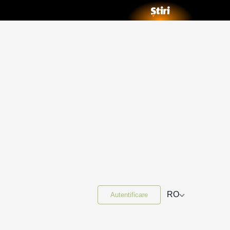
⌵
RO
Autentificare