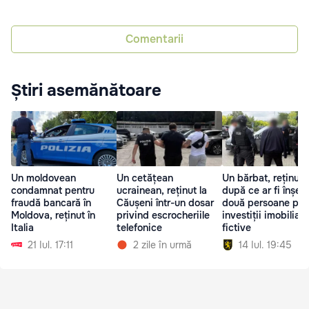
Comentarii
Știri asemănătoare
Un moldovean
Un cetățean
Un bărbat, reținut
condamnat pentru
ucrainean, reținut la
după ce ar fi înșela
fraudă bancară în
Căușeni într-un dosar
două persoane pri
Moldova, reținut în
privind escrocheriile
investiții imobiliare
Italia
telefonice
fictive
21 Iul. 17:11
2 zile în urmă
14 Iul. 19:45