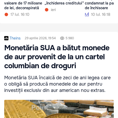
valoare de 17 milioane
„închiderea creditului”
condamnat la patru
de lei, deconspirată
de închisoare
ieri
17 Iul. 16:10
10 Iul. 16:18
Theins
29 aprilie 2026, 19:54
5 980
Monetăria SUA a bătut monede
de aur provenit de la un cartel
columbian de droguri
Monetăria SUA încalcă de zeci de ani legea care
o obligă să producă monedele de aur pentru
investiții exclusiv din aur american nou extras.