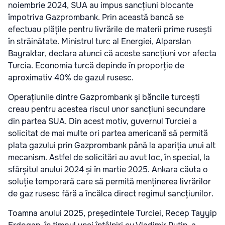
noiembrie 2024, SUA au impus sancțiuni blocante
împotriva Gazprombank. Prin această bancă se
efectuau plățile pentru livrările de materii prime rusești
în străinătate. Ministrul turc al Energiei, Alparslan
Bayraktar, declara atunci că aceste sancțiuni vor afecta
Turcia. Economia turcă depinde în proporție de
aproximativ 40% de gazul rusesc.
Operațiunile dintre Gazprombank și băncile turcești
creau pentru acestea riscul unor sancțiuni secundare
din partea SUA. Din acest motiv, guvernul Turciei a
solicitat de mai multe ori partea americană să permită
plata gazului prin Gazprombank până la apariția unui alt
mecanism. Astfel de solicitări au avut loc, în special, la
sfârșitul anului 2024 și în martie 2025. Ankara căuta o
soluție temporară care să permită menținerea livrărilor
de gaz rusesc fără a încălca direct regimul sancțiunilor.
Toamna anului 2025, președintele Turciei, Recep Tayyip