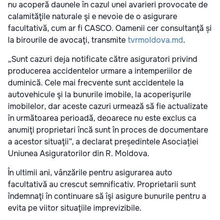
nu acoperă daunele în cazul unei avarieri provocate de
calamităţile naturale şi e nevoie de o asigurare
facultativă, cum ar fi CASCO. Oamenii cer consultanţă și
la birourile de avocaţi, transmite
tvrmoldova.md
.
„Sunt cazuri deja notificate către asiguratori privind
producerea accidentelor urmare a intemperiilor de
duminică. Cele mai frecvente sunt accidentele la
autovehicule şi la bunurile imobile, la acoperişurile
imobilelor, dar aceste cazuri urmează să fie actualizate
în următoarea perioadă, deoarece nu este exclus ca
anumiţi proprietari încă sunt în proces de documentare
a acestor situaţii”, a declarat președintele Asociației
Uniunea Asiguratorilor din R. Moldova.
În ultimii ani, vânzările pentru asigurarea auto
facultativă au crescut semnificativ. Proprietarii sunt
îndemnaţi în continuare să îşi asigure bunurile pentru a
evita pe viitor situaţiile imprevizibile.