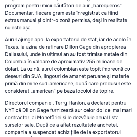
program pentru micii căutători de aur „barequeros”.
Documentar, fiecare gram este înregistrat ca fiind
extras manual și dintr-o zonă permisă, deși în realitate
nu este așa.
Aurul ajunge apoi la exportatorul de stat, iar de acolo în
Texas, la uzina de rafinare Dillon Gage din apropierea
Dallasului, unde în ultimul an au fost trimise metale din
Columbia în valoare de aproximativ 255 milioane de
dolari. La uzină, aurul columbian este topit împreună cu
deșeuri din SUA, lingouri de amanet peruane și materie
primă din mine sud-americane, după care produsul este
considerat „american” pe baza locului de topire.
Directorul companiei, Terry Hanlon, a declarat pentru
NYT că Dillon Gage furnizează aur celor doi cei mai mari
contractori ai Monetăriei și le dezvăluie anual lista
surselor sale. După ce a aflat rezultatele anchetei,
compania a suspendat achizițiile de la exportatorul