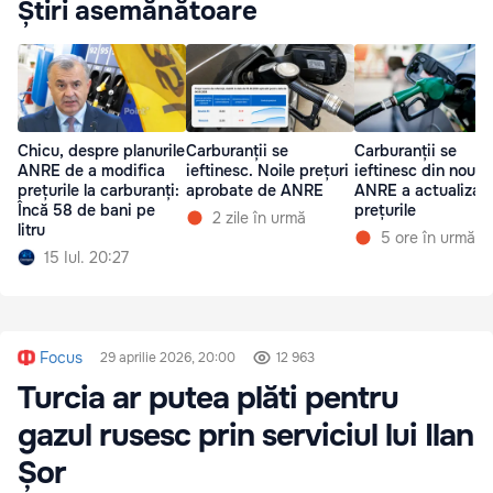
Știri asemănătoare
Chicu, despre planurile
Carburanții se
Carburanții se
ANRE de a modifica
ieftinesc. Noile prețuri
ieftinesc din nou:
prețurile la carburanți:
aprobate de ANRE
ANRE a actualizat
Încă 58 de bani pe
prețurile
2 zile în urmă
litru
5 ore în urmă
15 Iul. 20:27
Focus
29 aprilie 2026, 20:00
12 963
Turcia ar putea plăti pentru
gazul rusesc prin serviciul lui Ilan
Șor