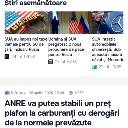
Știri asemănătoare
SUA au impus noi taxe
Ucraina și SUA
SUA interzic
vamale pentru 60 de
pregătesc o nouă
automobilele
țări, inclusiv Rusia
propunere de pace
chinezești: Sub
pentru Rusia
această măsură a
24 Iul. 09:52
căzut și Mercedes
27 Iul. 07:18
23 Iul. 10:09
Infotag
29 aprilie 2026, 20:08
6 850
ANRE va putea stabili un preț
plafon la carburanți cu derogări
de la normele prevăzute