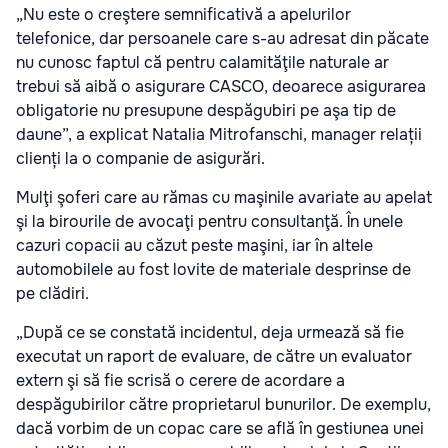
„Nu este o creştere semnificativă a apelurilor
telefonice, dar persoanele care s-au adresat din păcate
nu cunosc faptul că pentru calamităţile naturale ar
trebui să aibă o asigurare CASCO, deoarece asigurarea
obligatorie nu presupune despăgubiri pe aşa tip de
daune”, a explicat Natalia Mitrofanschi, manager relații
clienți la o companie de asigurări.
Mulţi şoferi care au rămas cu maşinile avariate au apelat
şi la birourile de avocaţi pentru consultanţă. În unele
cazuri copacii au căzut peste maşini, iar în altele
automobilele au fost lovite de materiale desprinse de
pe clădiri.
„După ce se constată incidentul, deja urmează să fie
executat un raport de evaluare, de către un evaluator
extern şi să fie scrisă o cerere de acordare a
despăgubirilor către proprietarul bunurilor. De exemplu,
dacă vorbim de un copac care se află în gestiunea unei