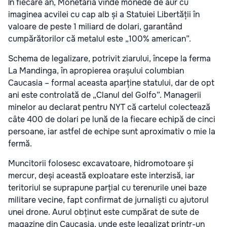
În fiecare an, Monetăria vinde monede de aur cu
imaginea acvilei cu cap alb și a Statuiei Libertății în
valoare de peste 1 miliard de dolari, garantând
cumpărătorilor că metalul este „100% american”.
Schema de legalizare, potrivit ziarului, începe la ferma
La Mandinga, în apropierea orașului columbian
Caucasia – formal aceasta aparține statului, dar de opt
ani este controlată de „Clanul del Golfo”. Managerii
minelor au declarat pentru NYT că cartelul colectează
câte 400 de dolari pe lună de la fiecare echipă de cinci
persoane, iar astfel de echipe sunt aproximativ o mie la
fermă.
Muncitorii folosesc excavatoare, hidromotoare și
mercur, deși această exploatare este interzisă, iar
teritoriul se suprapune parțial cu terenurile unei baze
militare vecine, fapt confirmat de jurnaliști cu ajutorul
unei drone. Aurul obținut este cumpărat de sute de
magazine din Caucasia, unde este legalizat printr-un