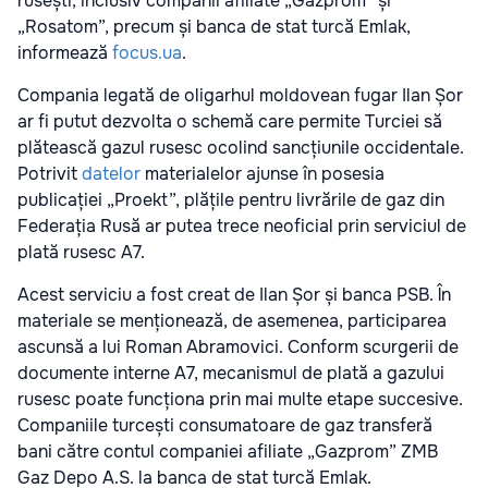
rusești, inclusiv companii afiliate „Gazprom” și
„Rosatom”, precum și banca de stat turcă Emlak,
informează
focus.ua
.
Compania legată de oligarhul moldovean fugar Ilan Șor
ar fi putut dezvolta o schemă care permite Turciei să
plătească gazul rusesc ocolind sancțiunile occidentale.
Potrivit
datelor
materialelor ajunse în posesia
publicației „Proekt”, plățile pentru livrările de gaz din
Federația Rusă ar putea trece neoficial prin serviciul de
plată rusesc A7.
Acest serviciu a fost creat de Ilan Șor și banca PSB. În
materiale se menționează, de asemenea, participarea
ascunsă a lui Roman Abramovici. Conform scurgerii de
documente interne A7, mecanismul de plată a gazului
rusesc poate funcționa prin mai multe etape succesive.
Companiile turcești consumatoare de gaz transferă
bani către contul companiei afiliate „Gazprom” ZMB
Gaz Depo A.S. la banca de stat turcă Emlak.