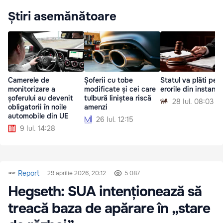
Știri asemănătoare
Camerele de
Șoferii cu tobe
Statul va plăti pen
monitorizare a
modificate și cei care
erorile din instanțe
șoferului au devenit
tulbură liniștea riscă
28 Iul. 08:03
obligatorii în noile
amenzi
automobile din UE
26 Iul. 12:15
9 Iul. 14:28
Report
29 aprilie 2026, 20:12
5 087
Hegseth: SUA intenționează să
treacă baza de apărare în „stare