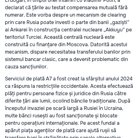
Erdogan, în timpul unei întâlniri cu Vladimir Putin, a
declarat că țările au testat compensarea mutuală fără
numerar. Este vorba despre un mecanism de clearing
prin care Rusia poate investi o parte din banii „gaziști”
ai Ankarei în construcția centralei nucleare „Akkuyu” pe
teritoriul Turciei. Această centrală nucleară este
construită cu finanțare din Moscova. Datorită acestui
mecanism, dispare necesitatea transferului banilor prin
sistemul bancar clasic, care a devenit problematic din
cauza sancțiunilor.
Serviciul de plată A7 a fost creat la sfârșitul anului 2024
ca răspuns la restricțiile occidentale. Acesta efectuează
plăți pentru persoane fizice și juridice din Rusia către
diferite țări ale lumii, ocolind băncile tradiționale. După
începutul invaziei pe scară largă a Rusiei în Ucraina,
multe bănci rusești au fost sancționate și blocate
pentru operațiuni internaționale. Pe acest fundal a
apărut piața agenților de plată care ajută rușii să
transfere bani în străinătate prin canale alternative.