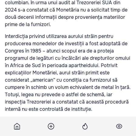
columbian. În urma unui audit al Trezoreriei SUA din
2024 s-a constatat că Monetăria nu a solicitat timp de
două decenii informații despre proveniența materiilor
prime de la furnizori.
Interdicția privind utilizarea aurului străin pentru
producerea monedelor de investiții a fost adoptată de
Congres în 1985 – atunci scopul era de a proteja
programul de legături cu încălcări ale drepturilor omului
în Africa de Sud în perioada apartheidului. Potrivit
explicațiilor Monetăriei, aurul străin primit este
considerat „american” cu condiția ca furnizorul să
cumpere în schimb un volum echivalent de metal în țară.
Totuși, legea nu prevede o astfel de schemă, iar
inspecția Trezoreriei a constatat că această procedură
internă nu este controlată de instituție.
Secretarul Trezoreriei SUA, Scott Bessent, a declarat
pentru NYT că va demara o verificare a practicilor de
achiziție ale Monetăriei. Potrivit publicației, prețul