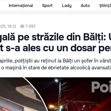
Internațional
Sport
Lady
Auto
Științ
025, 19:12
7 497
ală pe străzile din Bălți:
t s-a ales cu un dosar pe
aprilie, polițiștii au reținut la Bălți un șofer în vâr
 o mașină în stare de ebrietate alcoolică avansat