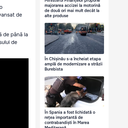
Ministerul Finanțelor propune
majorarea accizei la motorină
 o
de două ori mai mult decât la
avansat de
alte produse
ă de până la
sului de
În Chișinău s-a încheiat etapa
amplă de modernizare a străzii
Burebista
În Spania a fost lichidată o
rețea importantă de
contrabandiști în Marea
Mediterană