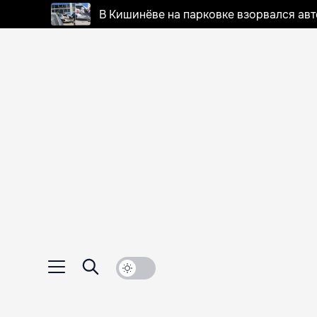
В Кишинёве на парковке взорвался ав