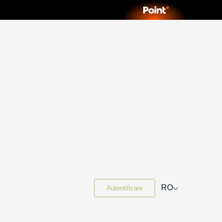
⌵
RO
Autentificare