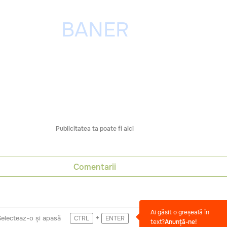
Publicitatea ta poate fi aici
Comentarii
Ai găsit o greșeală în
+
Selecteaz-o și apasă
CTRL
ENTER
text?
Anunță-ne!