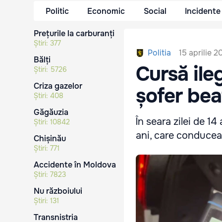
Politic
Economic
Social
Incidente
Prețurile la carburanți
Știri:
377
15 aprilie 2
Politia
Bălți
Cursă ileg
Știri:
5726
Criza gazelor
șofer bea
Știri:
408
Găgăuzia
În seara zilei de 14 
Știri:
10842
ani, care conducea
Chișinău
Știri:
771
Accidente în Moldova
Știri:
7823
Nu războiului
Știri:
131
Transnistria