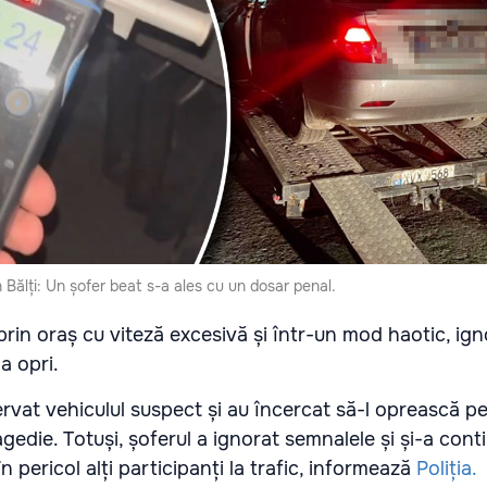
n Bălți: Un șofer beat s-a ales cu un dosar penal.
prin oraș cu viteză excesivă și într-un mod haotic, ig
 a opri.
ervat vehiculul suspect și au încercat să-l oprească p
agedie. Totuși, șoferul a ignorat semnalele și și-a cont
 pericol alți participanți la trafic, informează
Poliția.