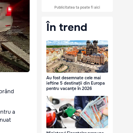
Publicitatea ta poate fi aici
În trend
Au fost desemnate cele mai
ieftine 5 destinații din Europa
pentru vacanțe în 2026
norând
entru a
inuat