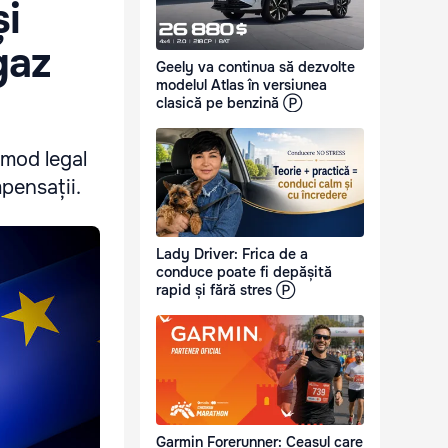
și
gaz
Geely va continua să dezvolte
modelul Atlas în versiunea
clasică pe benzină Ⓟ
 mod legal
pensații.
Lady Driver: Frica de a
conduce poate fi depășită
rapid și fără stres Ⓟ
Garmin Forerunner: Ceasul care