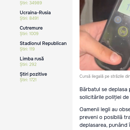
Știri:
34989
Ucraina-Rusia
Știri:
8491
Cutremure
Știri:
1009
Stadionul Republican
Știri:
119
Limba rusă
Știri:
292
Știri pozitive
Cursă ilegală pe străzile di
Știri:
1721
Bărbatul se deplasa 
solicitările poliției de
Oamenii legii au obs
preveni o posibilă tr
deplasarea, punând în