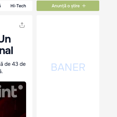
ă
Hi-Tech
Anunță o știre
 Un
nal
stă de 43 de
ă.