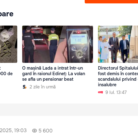
oare
t
O mașină Lada a intrat într-un
Directorul Spitalului
.000 de
gard în raionul Edineț: La volan
fost demis în conte
se afla un pensionar beat
scandalului privind 
insalubre
2 zile în urmă
9 Iul. 13:47
e 2025, 19:03
5 600