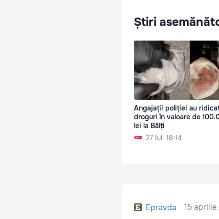
Știri asemănăt
Angajații poliției au ridica
droguri în valoare de 100
lei la Bălți
27 Iul. 18:14
15 aprili
Epravda