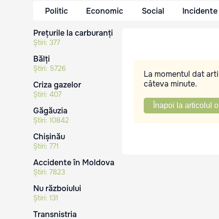
Politic
Economic
Social
Incidente
Prețurile la carburanți
Știri:
377
Bălți
Știri:
5726
La momentul dat artic
câteva minute.
Criza gazelor
Știri:
407
Înapoi la articolul o
Găgăuzia
Știri:
10842
Chișinău
Știri:
771
Accidente în Moldova
Știri:
7823
Nu războiului
Știri:
131
Transnistria