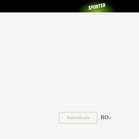
⌵
RO
Autentificare