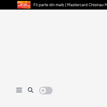
Fii parte din maib | Mastercard Chisinau 