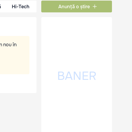
ă
Hi-Tech
Anunță o știre
n nou în