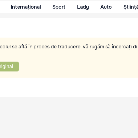
Internațional
Sport
Lady
Auto
Științ
olul se află în proces de traducere, vă rugăm să încercați di
riginal