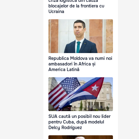
criză logistică din cauza
blocajelor de la frontiera cu
Ucraina
Republica Moldova va numi noi
ambasadori în Africa și
America Latină
SUA caută un posibil nou lider
pentru Cuba, după modelul
Delcy Rodríguez