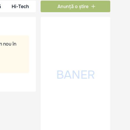
ă
Hi-Tech
Anunță o știre
n nou în