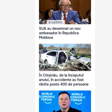
SUA au desemnat un nou
ambasador în Republica
Moldova
În Chișinău, de la începutul
anului, în accidente au fost
rănite peste 400 de persoane