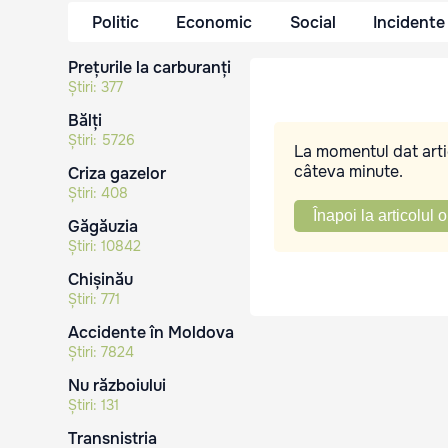
Politic
Economic
Social
Incidente
Prețurile la carburanți
Știri:
377
Bălți
Știri:
5726
La momentul dat artic
câteva minute.
Criza gazelor
Știri:
408
Înapoi la articolul o
Găgăuzia
Știri:
10842
Chișinău
Știri:
771
Accidente în Moldova
Știri:
7824
Nu războiului
Știri:
131
Transnistria