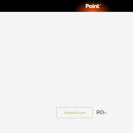
⌵
RO
Autentificare