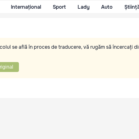
Internațional
Sport
Lady
Auto
Științ
olul se află în proces de traducere, vă rugăm să încercați di
riginal