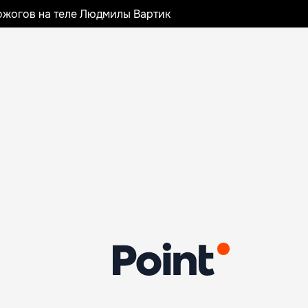
ожогов на теле Людмилы Вартик