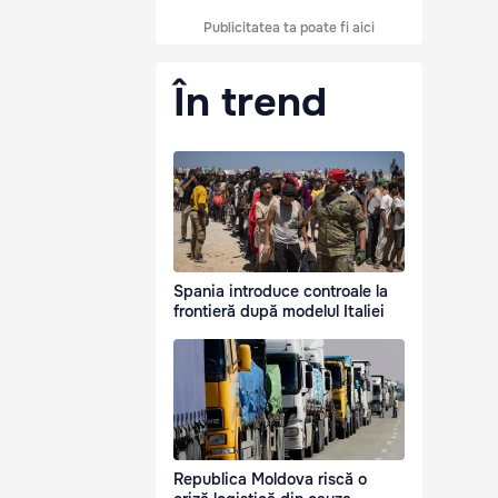
Publicitatea ta poate fi aici
În trend
Spania introduce controale la
frontieră după modelul Italiei
Republica Moldova riscă o