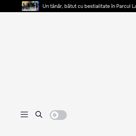
Un tânăr, bătut cu bestialitate în Parcul L