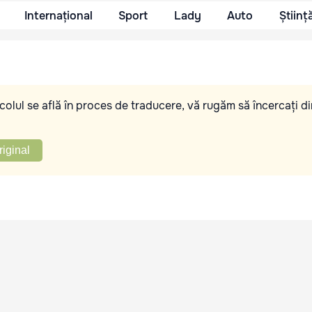
Internațional
Sport
Lady
Auto
Științ
olul se află în proces de traducere, vă rugăm să încercați di
riginal