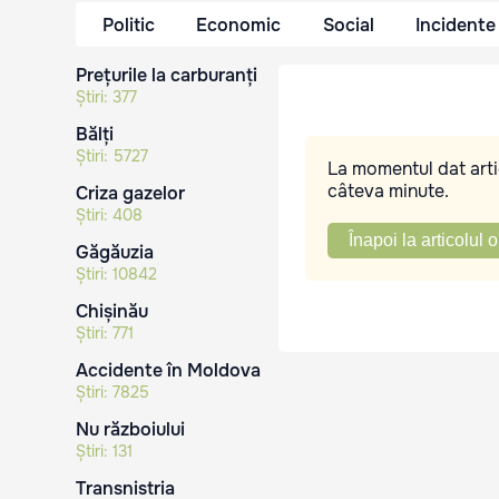
Politic
Economic
Social
Incidente
Prețurile la carburanți
Știri:
377
Bălți
Știri:
5727
La momentul dat artic
câteva minute.
Criza gazelor
Știri:
408
Înapoi la articolul o
Găgăuzia
Știri:
10842
Chișinău
Știri:
771
Accidente în Moldova
Știri:
7825
Nu războiului
Știri:
131
Transnistria