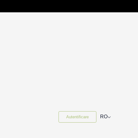
⌵
RO
Autentificare