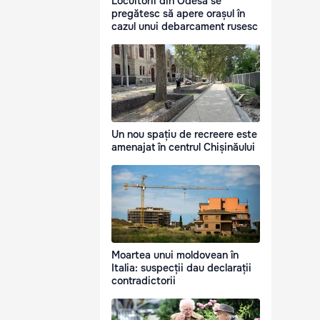
Locuitorii din Odesa se
pregătesc să apere orașul în
cazul unui debarcament rusesc
Un nou spațiu de recreere este
amenajat în centrul Chișinăului
Moartea unui moldovean în
Italia: suspecții dau declarații
contradictorii