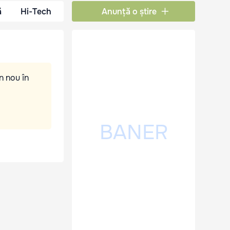
ă
Hi-Tech
Anunță o știre
n nou în