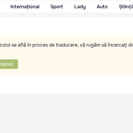
Internațional
Sport
Lady
Auto
Științ
olul se află în proces de traducere, vă rugăm să încercați di
riginal