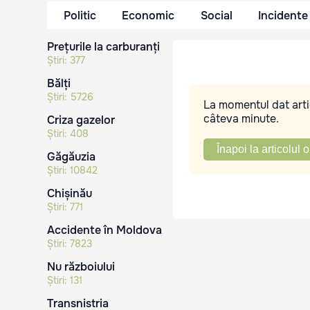
Politic
Economic
Social
Incidente
Prețurile la carburanți
Știri:
377
Bălți
Știri:
5726
La momentul dat artic
câteva minute.
Criza gazelor
Știri:
408
Înapoi la articolul o
Găgăuzia
Știri:
10842
Chișinău
Știri:
771
Accidente în Moldova
Știri:
7823
Nu războiului
Știri:
131
Transnistria