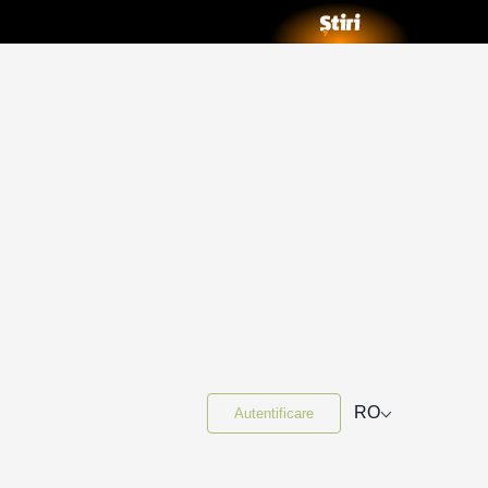
⌵
RO
Autentificare