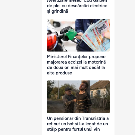
Avertizare meteo: Cod Galben
de ploi cu descărcări electrice
și grindină
Ministerul Finanțelor propune
majorarea accizei la motorină
de două ori mai mult decât la
alte produse
Un pensionar din Transnistria a
reținut un hoț și l-a legat de un
stâlp pentru furtul unui vin