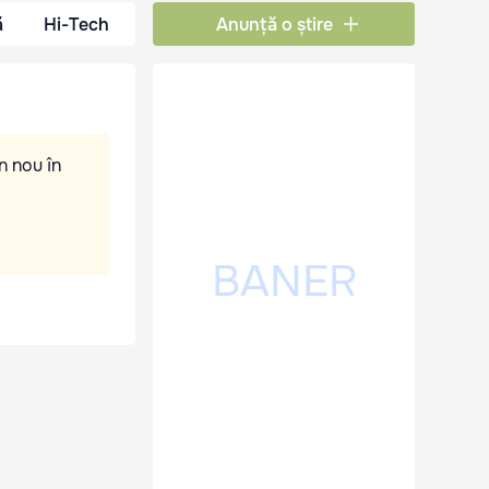
ă
Hi-Tech
Anunță o știre
n nou în