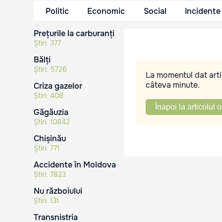
Politic
Economic
Social
Incidente
Prețurile la carburanți
Știri:
377
Bălți
Știri:
5726
La momentul dat artic
câteva minute.
Criza gazelor
Știri:
408
Înapoi la articolul o
Găgăuzia
Știri:
10842
Chișinău
Știri:
771
Accidente în Moldova
Știri:
7823
Nu războiului
Știri:
131
Transnistria