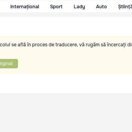
Internațional
Sport
Lady
Auto
Științ
olul se află în proces de traducere, vă rugăm să încercați di
riginal