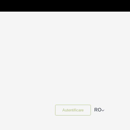
⌵
RO
Autentificare