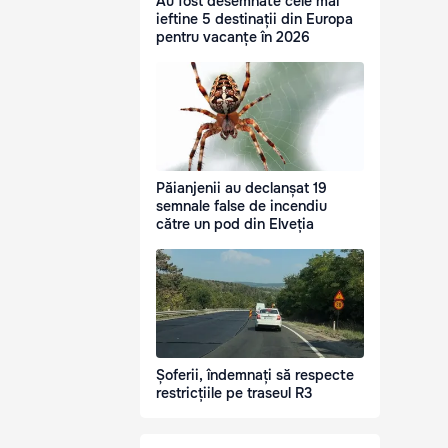
Au fost desemnate cele mai
ieftine 5 destinații din Europa
pentru vacanțe în 2026
Păianjenii au declanșat 19
semnale false de incendiu
către un pod din Elveția
Șoferii, îndemnați să respecte
restricțiile pe traseul R3