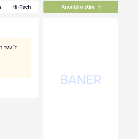
ă
Hi-Tech
Anunță o știre
n nou în