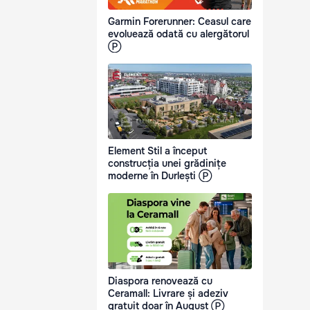
Garmin Forerunner: Ceasul care
evoluează odată cu alergătorul
Ⓟ
Element Stil a început
construcția unei grădinițe
moderne în Durlești Ⓟ
Diaspora renovează cu
Ceramall: Livrare și adeziv
gratuit doar în August Ⓟ