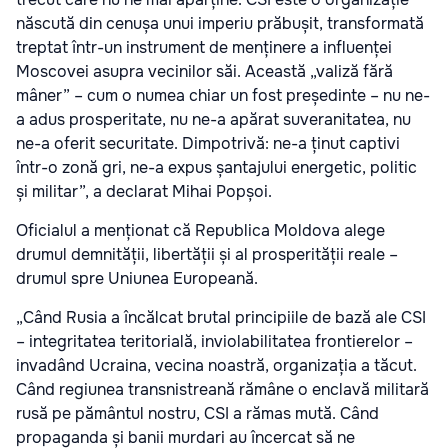
născută din cenușa unui imperiu prăbușit, transformată
treptat într-un instrument de menținere a influenței
Moscovei asupra vecinilor săi. Această „valiză fără
mâner” – cum o numea chiar un fost președinte – nu ne-
a adus prosperitate, nu ne-a apărat suveranitatea, nu
ne-a oferit securitate. Dimpotrivă: ne-a ținut captivi
într-o zonă gri, ne-a expus șantajului energetic, politic
și militar”, a declarat Mihai Popșoi.
Oficialul a menționat că Republica Moldova alege
drumul demnității, libertății și al prosperității reale –
drumul spre Uniunea Europeană.
„Când Rusia a încălcat brutal principiile de bază ale CSI
– integritatea teritorială, inviolabilitatea frontierelor –
invadând Ucraina, vecina noastră, organizația a tăcut.
Când regiunea transnistreană rămâne o enclavă militară
rusă pe pământul nostru, CSI a rămas mută. Când
propaganda și banii murdari au încercat să ne