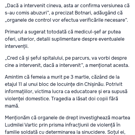
„Dacă a intervenit cineva, asta ar confirma versiunea că
s-au comis abuzuri”, a precizat Botnari, adăugând că
„organele de control vor efectua verificările necesare”.
Primarul a sugerat totodată că medicul-șef ar putea
oferi, ulterior, detalii suplimentare despre eventualele
intervenții.
„Cred că și șeful spitalului, pe parcurs, va vorbi despre
cine a intervenit, dacă a intervenit”, a menționat acesta.
Amintim că femeia a murit pe 3 martie, căzând de la
etajul 11 al unui bloc de locuințe din Chișinău. Potrivit
informațiilor, victima lucra ca educatoare și era supusă
violenței domestice. Tragedia a lăsat doi copii fără
mamă.
Menționăm că organele de drept investighează moartea
Ludmilei Vartic prin prisma infracțiunii de violență în
familie soldată cu determinarea la sinucidere. Soțul ei,