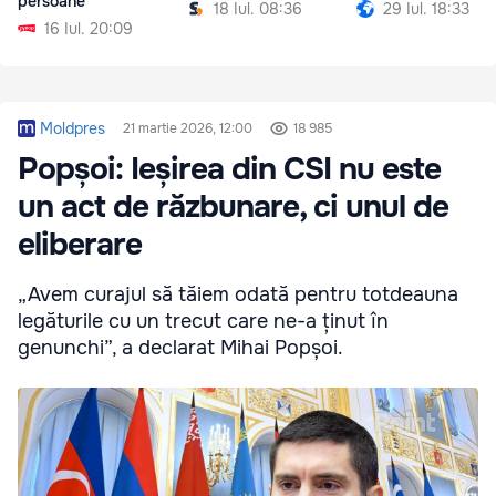
persoane
18 Iul. 08:36
29 Iul. 18:33
16 Iul. 20:09
Moldpres
21 martie 2026, 12:00
18 985
Popșoi: Ieșirea din CSI nu este
un act de răzbunare, ci unul de
eliberare
„Avem curajul să tăiem odată pentru totdeauna
legăturile cu un trecut care ne-a ținut în
genunchi”, a declarat Mihai Popșoi.