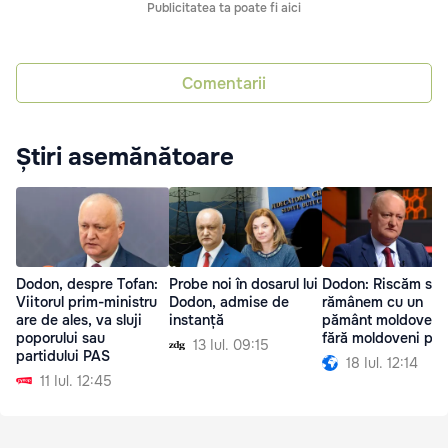
Publicitatea ta poate fi aici
Comentarii
Știri asemănătoare
Dodon, despre Tofan:
Probe noi în dosarul lui
Dodon: Riscăm să
Viitorul prim-ministru
Dodon, admise de
rămânem cu un
are de ales, va sluji
instanță
pământ moldovene
poporului sau
fără moldoveni pe 
13 Iul. 09:15
partidului PAS
18 Iul. 12:14
11 Iul. 12:45