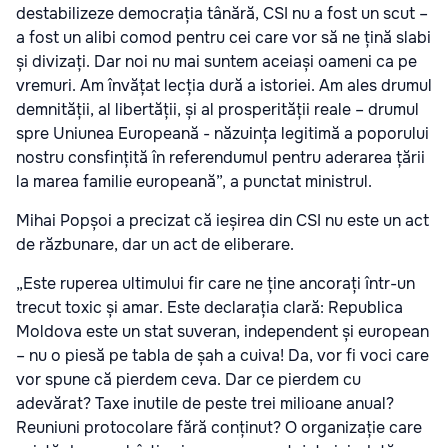
destabilizeze democrația tânără, CSI nu a fost un scut –
a fost un alibi comod pentru cei care vor să ne țină slabi
și divizați. Dar noi nu mai suntem aceiași oameni ca pe
vremuri. Am învățat lecția dură a istoriei. Am ales drumul
demnității, al libertății, și al prosperității reale – drumul
spre Uniunea Europeană - năzuința legitimă a poporului
nostru consfințită în referendumul pentru aderarea țării
la marea familie europeană”, a punctat ministrul.
Mihai Popșoi a precizat că ieșirea din CSI nu este un act
de răzbunare, dar un act de eliberare.
„Este ruperea ultimului fir care ne ține ancorați într-un
trecut toxic și amar. Este declarația clară: Republica
Moldova este un stat suveran, independent și european
– nu o piesă pe tabla de șah a cuiva! Da, vor fi voci care
vor spune că pierdem ceva. Dar ce pierdem cu
adevărat? Taxe inutile de peste trei milioane anual?
Reuniuni protocolare fără conținut? O organizație care