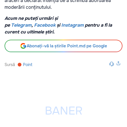
afaceri a declarat intenția de a schimba abordarea
moderării conținutului.
Acum ne puteți urmări și
pe
Telegram
,
Facebook
și
Instagram
pentru a fi la
curent cu ultimele știri.
Abonați-vă la știrile Point.md pe Google
Sursă
Point