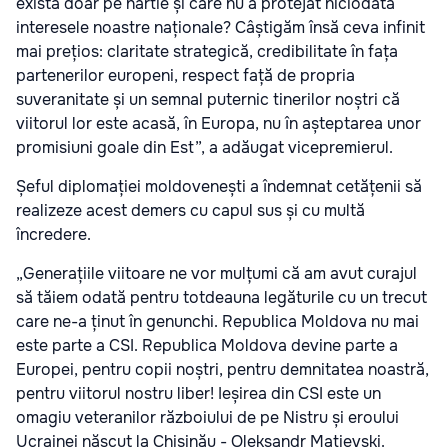
există doar pe hârtie și care nu a protejat niciodată
interesele noastre naționale? Câștigăm însă ceva infinit
mai prețios: claritate strategică, credibilitate în fața
partenerilor europeni, respect față de propria
suveranitate și un semnal puternic tinerilor noștri că
viitorul lor este acasă, în Europa, nu în așteptarea unor
promisiuni goale din Est”, a adăugat vicepremierul.
Șeful diplomației moldovenești a îndemnat cetățenii să
realizeze acest demers cu capul sus și cu multă
încredere.
„Generațiile viitoare ne vor mulțumi că am avut curajul
să tăiem odată pentru totdeauna legăturile cu un trecut
care ne-a ținut în genunchi. Republica Moldova nu mai
este parte a CSI. Republica Moldova devine parte a
Europei, pentru copii noștri, pentru demnitatea noastră,
pentru viitorul nostru liber! Ieșirea din CSI este un
omagiu veteranilor războiului de pe Nistru și eroului
Ucrainei născut la Chișinău - Oleksandr Mațievski.