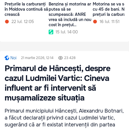
Prețurile la carburanți
Benzina și motorina ar
Motorina se va sc
în Moldova continuă să
putea să se
cu 45 de bani. Noi
crească
scumpească: ANRE
prețuri la carburanț
vrea să includă un nou
22 Iul. 12:05
16 Iul. 11:51
cost în prețul
carburanților
15 Iul. 14:00
Noi
21 martie 2026, 12:14
23 428
Primarul de Hâncești, despre
cazul Ludmilei Vartic: Cineva
influent ar fi intervenit să
mușamalizeze situația
Primarul municipiului Hâncești, Alexandru Botnari,
a făcut declarații privind cazul Ludmilei Vartic,
sugerând că ar fi existat intervenții din partea