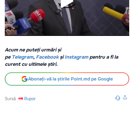
Acum ne puteți urmări și
pe
Telegram
,
Facebook
și
Instagram
pentru a fi la
curent cu ultimele știri.
Abonați-vă la știrile Point.md pe Google
Sursă
Rupor