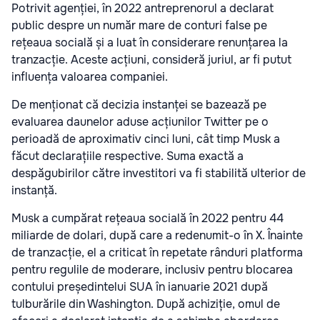
Potrivit agenției, în 2022 antreprenorul a declarat
public despre un număr mare de conturi false pe
rețeaua socială și a luat în considerare renunțarea la
tranzacție. Aceste acțiuni, consideră juriul, ar fi putut
influența valoarea companiei.
De menționat că decizia instanței se bazează pe
evaluarea daunelor aduse acțiunilor Twitter pe o
perioadă de aproximativ cinci luni, cât timp Musk a
făcut declarațiile respective. Suma exactă a
despăgubirilor către investitori va fi stabilită ulterior de
instanță.
Musk a cumpărat rețeaua socială în 2022 pentru 44
miliarde de dolari, după care a redenumit-o în X. Înainte
de tranzacție, el a criticat în repetate rânduri platforma
pentru regulile de moderare, inclusiv pentru blocarea
contului președintelui SUA în ianuarie 2021 după
tulburările din Washington. După achiziție, omul de