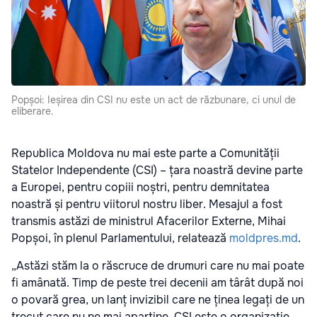
Popșoi: Ieșirea din CSI nu este un act de răzbunare, ci unul de
eliberare.
Republica Moldova nu mai este parte a Comunității
Statelor Independente (CSI) – țara noastră devine parte
a Europei, pentru copiii noștri, pentru demnitatea
noastră și pentru viitorul nostru liber. Mesajul a fost
transmis astăzi de ministrul Afacerilor Externe, Mihai
Popșoi, în plenul Parlamentului, relatează
moldpres.md
.
„Astăzi stăm la o răscruce de drumuri care nu mai poate
fi amânată. Timp de peste trei decenii am târât după noi
o povară grea, un lanț invizibil care ne ținea legați de un
trecut care nu ne mai aparține. CSI este o organizație