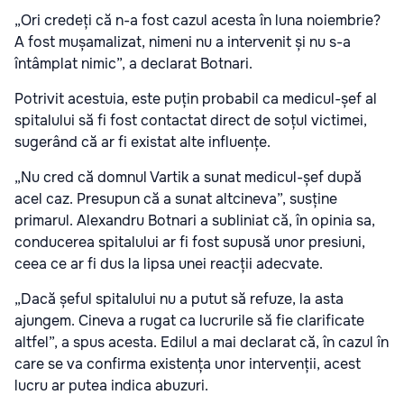
„Ori credeți că n-a fost cazul acesta în luna noiembrie?
A fost mușamalizat, nimeni nu a intervenit și nu s-a
întâmplat nimic”, a declarat Botnari.
Potrivit acestuia, este puțin probabil ca medicul-șef al
spitalului să fi fost contactat direct de soțul victimei,
sugerând că ar fi existat alte influențe.
„Nu cred că domnul Vartik a sunat medicul-șef după
acel caz. Presupun că a sunat altcineva”, susține
primarul. Alexandru Botnari a subliniat că, în opinia sa,
conducerea spitalului ar fi fost supusă unor presiuni,
ceea ce ar fi dus la lipsa unei reacții adecvate.
„Dacă șeful spitalului nu a putut să refuze, la asta
ajungem. Cineva a rugat ca lucrurile să fie clarificate
altfel”, a spus acesta. Edilul a mai declarat că, în cazul în
care se va confirma existența unor intervenții, acest
lucru ar putea indica abuzuri.