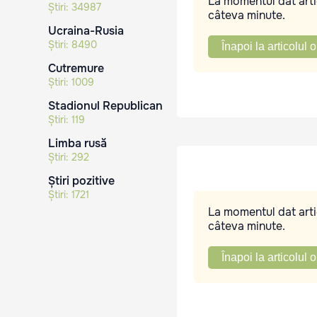
La momentul dat artic
Știri:
34987
câteva minute.
Ucraina-Rusia
Știri:
8490
Înapoi la articolul o
Cutremure
Știri:
1009
Stadionul Republican
Știri:
119
Limba rusă
Știri:
292
Știri pozitive
Știri:
1721
La momentul dat artic
câteva minute.
Înapoi la articolul o