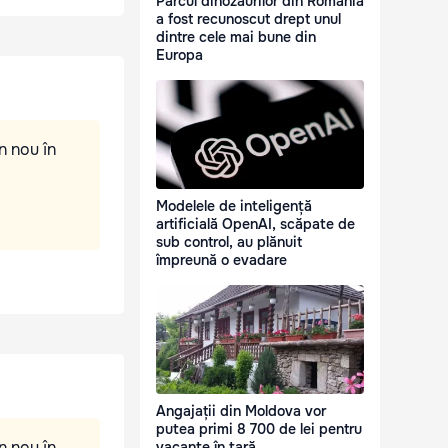
Parcul dinozaurilor din România
a fost recunoscut drept unul
dintre cele mai bune din
Europa
n nou în
Modelele de inteligență
artificială OpenAI, scăpate de
sub control, au plănuit
împreună o evadare
Angajații din Moldova vor
putea primi 8 700 de lei pentru
n nou în
vacanțe în țară