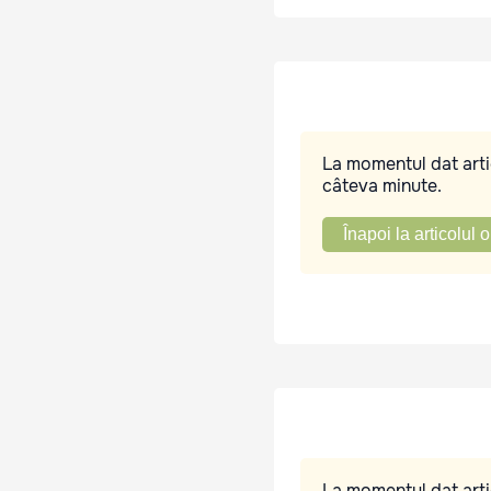
La momentul dat artic
câteva minute.
Înapoi la articolul o
La momentul dat artic