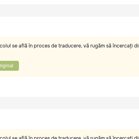
olul se află în proces de traducere, vă rugăm să încercați di
riginal
olul se află în proces de traducere, vă rugăm să încercați di