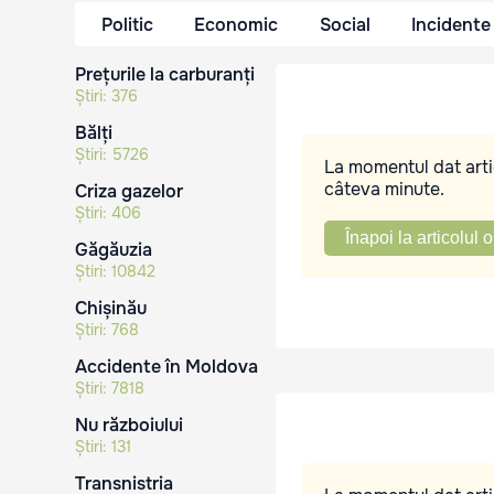
Politic
Economic
Social
Incidente
Prețurile la carburanți
Știri:
376
Bălți
Știri:
5726
La momentul dat artic
câteva minute.
Criza gazelor
Știri:
406
Înapoi la articolul o
Găgăuzia
Știri:
10842
Chișinău
Știri:
768
Accidente în Moldova
Știri:
7818
Nu războiului
Știri:
131
Transnistria