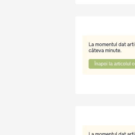
La momentul dat artic
câteva minute.
Înapoi la articolul o
La momentul dat artic