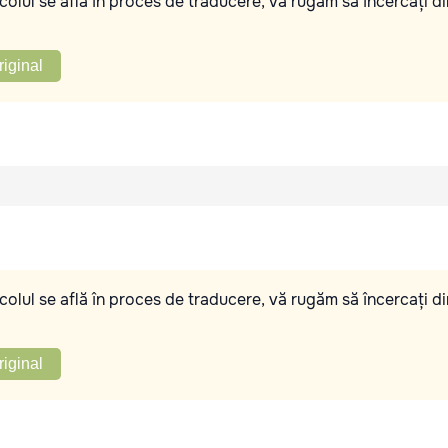
olul se află în proces de traducere, vă rugăm să încercați di
riginal
olul se află în proces de traducere, vă rugăm să încercați di
riginal