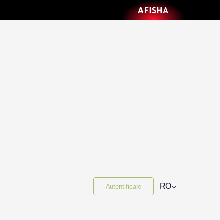
⌵
RO
Autentificare