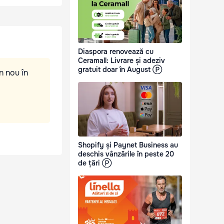
Diaspora renovează cu
Ceramall: Livrare și adeziv
gratuit doar în August Ⓟ
n nou în
Shopify și Paynet Business au
deschis vânzările în peste 20
de țări Ⓟ