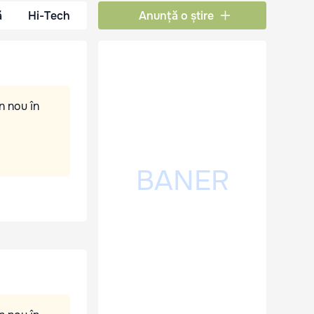
ă
Hi-Tech
Anunță o știre
n nou în