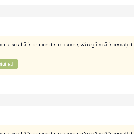
olul se află în proces de traducere, vă rugăm să încercați di
riginal
olul se află în proces de traducere, vă rugăm să încercați di