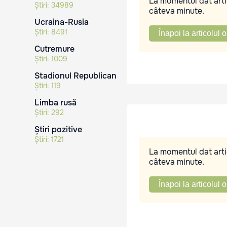
La momentul dat artic
Știri:
34989
câteva minute.
Ucraina-Rusia
Știri:
8491
Înapoi la articolul o
Cutremure
Știri:
1009
Stadionul Republican
Știri:
119
Limba rusă
Știri:
292
Știri pozitive
Știri:
1721
La momentul dat artic
câteva minute.
Înapoi la articolul o