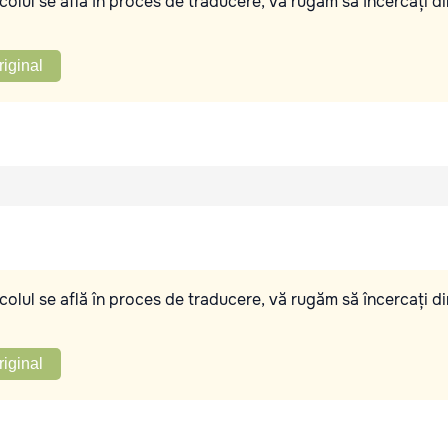
olul se află în proces de traducere, vă rugăm să încercați di
riginal
olul se află în proces de traducere, vă rugăm să încercați di
riginal