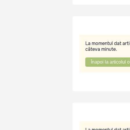
La momentul dat artic
câteva minute.
Înapoi la articolul o
La momentul dat artic