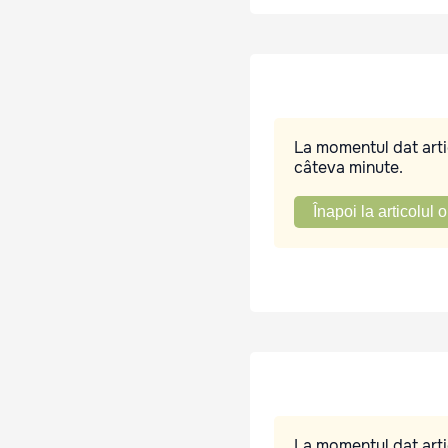
La momentul dat artic
câteva minute.
Înapoi la articolul o
La momentul dat artic