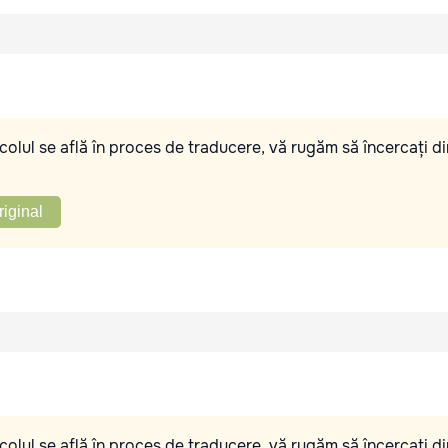
olul se află în proces de traducere, vă rugăm să încercați di
riginal
olul se află în proces de traducere, vă rugăm să încercați di