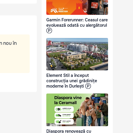
Garmin Forerunner: Ceasul care
evoluează odată cu alergătorul
Ⓟ
n nou în
Element Stil a început
construcția unei grădinițe
moderne în Durlești Ⓟ
Diaspora renovează cu