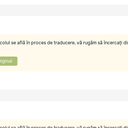
olul se află în proces de traducere, vă rugăm să încercați di
riginal
olul se află în proces de traducere, vă rugăm să încercați di