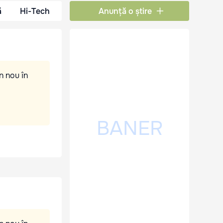
ă
Hi-Tech
Anunță o știre
n nou în