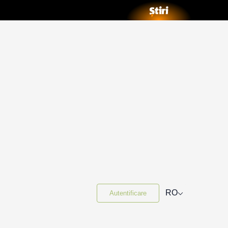
⌵
RO
Autentificare