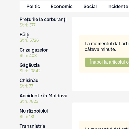
Politic
Economic
Social
Incidente
Prețurile la carburanți
Știri:
377
Bălți
Știri:
5726
La momentul dat artic
câteva minute.
Criza gazelor
Știri:
408
Înapoi la articolul o
Găgăuzia
Știri:
10842
Chișinău
Știri:
771
Accidente în Moldova
Știri:
7823
Nu războiului
Știri:
131
Transnistria