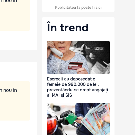
n nou în
Publicitatea ta poate fi aici
În trend
Escrocii au deposedat o
femeie de 990.000 de lei,
n nou în
prezentându-se drept angajați
ai MAI și SIS