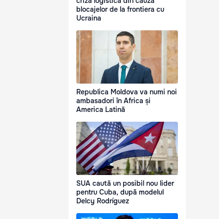
criză logistică din cauza
blocajelor de la frontiera cu
Ucraina
Republica Moldova va numi noi
ambasadori în Africa și
America Latină
SUA caută un posibil nou lider
pentru Cuba, după modelul
Delcy Rodríguez