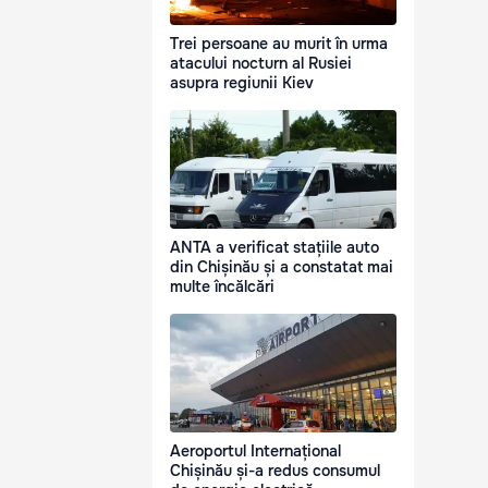
Trei persoane au murit în urma
atacului nocturn al Rusiei
asupra regiunii Kiev
ANTA a verificat stațiile auto
din Chișinău și a constatat mai
multe încălcări
Aeroportul Internațional
Chișinău și-a redus consumul