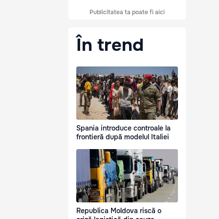
Publicitatea ta poate fi aici
În trend
Spania introduce controale la
frontieră după modelul Italiei
Republica Moldova riscă o