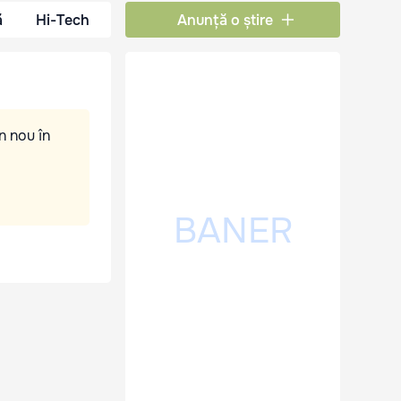
ă
Hi-Tech
Anunță o știre
n nou în