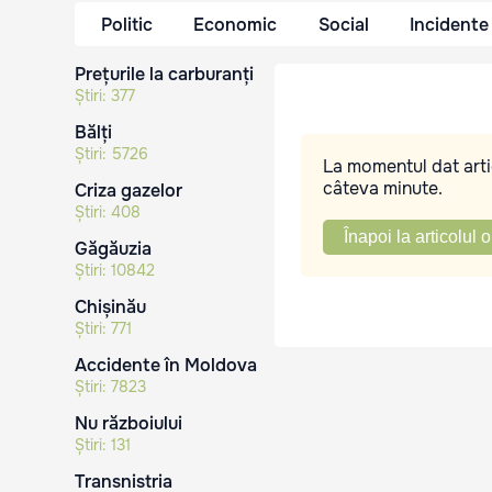
Politic
Economic
Social
Incidente
Prețurile la carburanți
Știri:
377
Bălți
Știri:
5726
La momentul dat artic
câteva minute.
Criza gazelor
Știri:
408
Înapoi la articolul o
Găgăuzia
Știri:
10842
Chișinău
Știri:
771
Accidente în Moldova
Știri:
7823
Nu războiului
Știri:
131
Transnistria