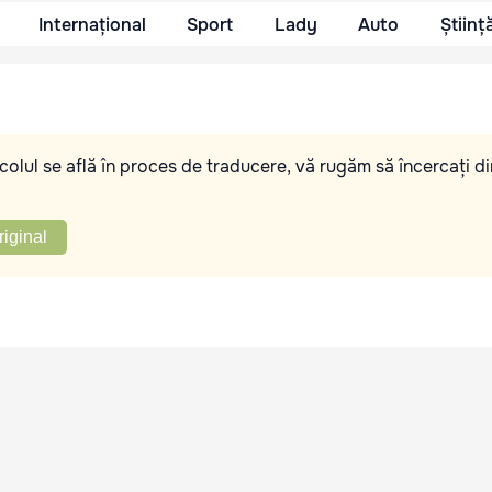
Internațional
Sport
Lady
Auto
Științ
olul se află în proces de traducere, vă rugăm să încercați di
riginal