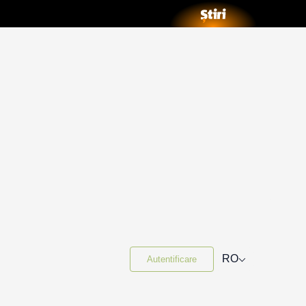
⌵
RO
Autentificare