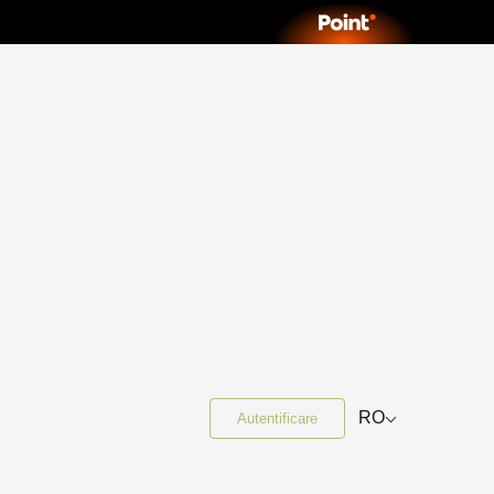
⌵
RO
Autentificare