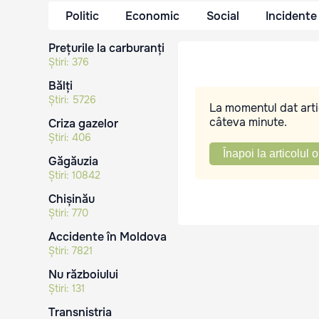
Politic
Economic
Social
Incidente
Prețurile la carburanți
Știri:
376
Bălți
Știri:
5726
La momentul dat artic
câteva minute.
Criza gazelor
Știri:
406
Înapoi la articolul o
Găgăuzia
Știri:
10842
Chișinău
Știri:
770
Accidente în Moldova
Știri:
7821
Nu războiului
Știri:
131
Transnistria