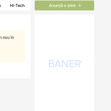
ă
Hi-Tech
Anunță o știre
n nou în