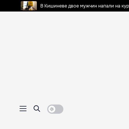
В Кишиневе двое мужчин напали на кур