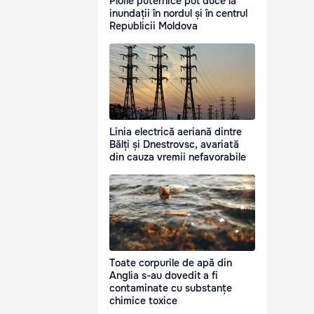
Ploile puternice pot duce la
inundații în nordul și în centrul
Republicii Moldova
Linia electrică aeriană dintre
Bălți și Dnestrovsc, avariată
din cauza vremii nefavorabile
Toate corpurile de apă din
Anglia s-au dovedit a fi
contaminate cu substanțe
chimice toxice