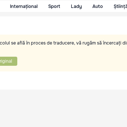
Internațional
Sport
Lady
Auto
Științ
olul se află în proces de traducere, vă rugăm să încercați di
riginal