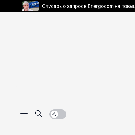
Слусарь о запросе Energocom на повы