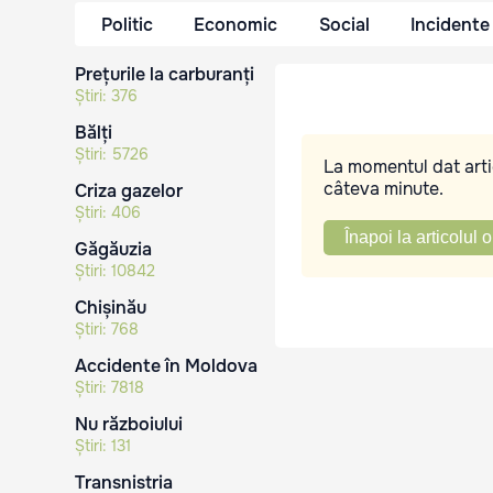
Politic
Economic
Social
Incidente
Prețurile la carburanți
Știri:
376
Bălți
Știri:
5726
La momentul dat artic
câteva minute.
Criza gazelor
Știri:
406
Înapoi la articolul o
Găgăuzia
Știri:
10842
Chișinău
Știri:
768
Accidente în Moldova
Știri:
7818
Nu războiului
Știri:
131
Transnistria