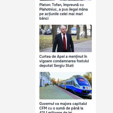
Platon: Tofan, împreună cu
Plahotniuc, a pus ilegal mâna
pe acțiunile celei mai mari
bănci
Curtea de Apel a menținut în
vigoare condamnarea fostului
deputat Sergiu Stati
Guvernul va majora capitalul
CFM cu o sumă de până la
421,1 milioane de lei