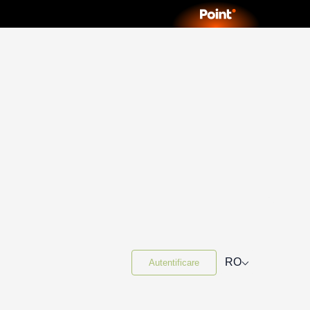
⌵
RO
Autentificare