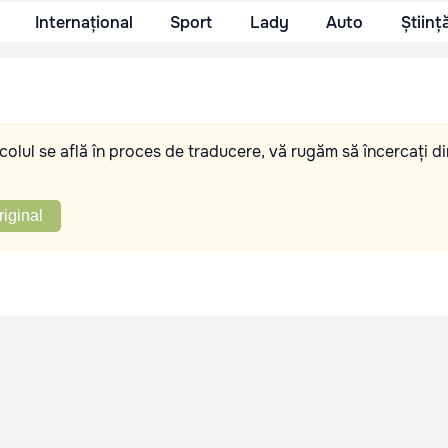
Internațional
Sport
Lady
Auto
Științ
olul se află în proces de traducere, vă rugăm să încercați di
riginal