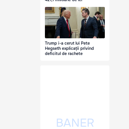
Trump i-a cerut lui Pete
Hegseth explicații privind
deficitul de rachete