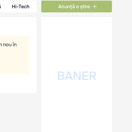
ă
Hi-Tech
Anunță o știre
n nou în