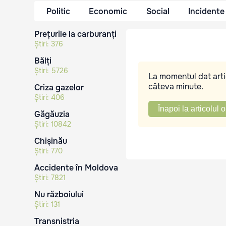
Politic
Economic
Social
Incidente
Prețurile la carburanți
Știri:
376
Bălți
Știri:
5726
La momentul dat artic
câteva minute.
Criza gazelor
Știri:
406
Înapoi la articolul o
Găgăuzia
Știri:
10842
Chișinău
Știri:
770
Accidente în Moldova
Știri:
7821
Nu războiului
Știri:
131
Transnistria