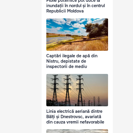
Ploile puternice pot duce la
inundații în nordul și în centrul
Republicii Moldova
Captări ilegale de apă din
Nistru, depistate de
inspectorii de mediu
Linia electrică aeriană dintre
Bălți și Dnestrovsc, avariată
din cauza vremii nefavorabile