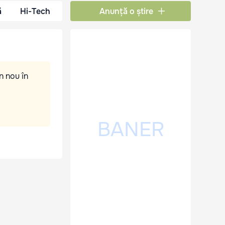
ă
Hi-Tech
Anunță o știre
n nou în