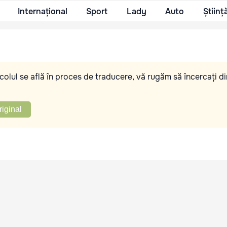
Internațional
Sport
Lady
Auto
Științ
olul se află în proces de traducere, vă rugăm să încercați di
riginal