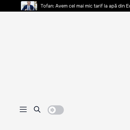
Tofan: Avem cel mai mic tarif la apă din E