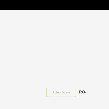
⌵
RO
Autentificare