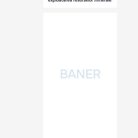
exploatarea resurselor minerale