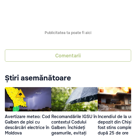
Publicitatea ta poate fi aici
Comentarii
Știri asemănătoare
Avertizare meteo: Cod
Recomandările IGSU în
Incendiul de la un
Galben de ploi cu
contextul Codului
depozit din Chișin
descărcări electrice în
Galben: Închideți
fost stins complet
Moldova
geamurile, evitați
după 25 de ore