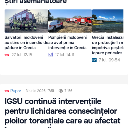
Știri asemănătoare
Salvatorii moldoveni
Pompierii moldoveni
Grecia instalează 
au stins un incendiu de
au avut prima
de protecție în ma
pădure în Grecia
intervenție în Grecia
împotriva peștelui-
iepure periculos
27 Iul. 12:15
17 Iul. 14:11
7 Iul. 09:54
Rupor
3 iunie 2026, 17:51
7 156
IGSU continuă intervențiile
pentru lichidarea consecințelor
ploilor torențiale care au afectat