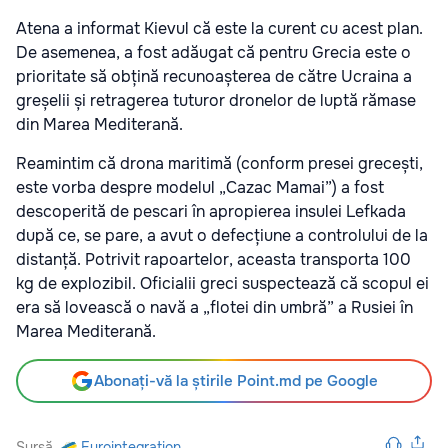
Atena a informat Kievul că este la curent cu acest plan.
De asemenea, a fost adăugat că pentru Grecia este o
prioritate să obțină recunoașterea de către Ucraina a
greșelii și retragerea tuturor dronelor de luptă rămase
din Marea Mediterană.
Reamintim că drona maritimă (conform presei grecești,
este vorba despre modelul „Cazac Mamai”) a fost
descoperită de pescari în apropierea insulei Lefkada
după ce, se pare, a avut o defecțiune a controlului de la
distanță. Potrivit rapoartelor, aceasta transporta 100
kg de explozibil. Oficialii greci suspectează că scopul ei
era să lovească o navă a „flotei din umbră” a Rusiei în
Marea Mediterană.
Abonați-vă la știrile Point.md pe Google
Sursă
Eurointegration