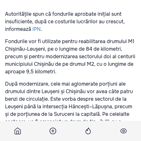
Autoritățile spun că fondurile aprobate inițial sunt
insuficiente, după ce costurile lucrărilor au crescut,
informează
IPN
.
Fondurile vor fi utilizate pentru reabilitarea drumului M1
Chișinău-Leușeni, pe o lungime de 84 de kilometri,
precum și pentru modernizarea sectorului doi al centurii
municipiului Chișinău de pe drumul M2, cu o lungime de
aproape 9,5 kilometri.
După modernizare, cele mai aglomerate porțiuni ale
drumului dintre Leușeni și Chișinău vor avea câte patru
benzi de circulație. Este vorba despre sectorul de la
Leușeni până la intersecția Hâncești–Lăpușna, precum
și de porțiunea de la Suruceni la capitală. Pe celelalte
sectoare, va fi amenajat un drum de tip „2+1”, cu o
bandă suplimentară pentru depășire care alternează
între cele două sensuri de mers. Potrivit proiectului,