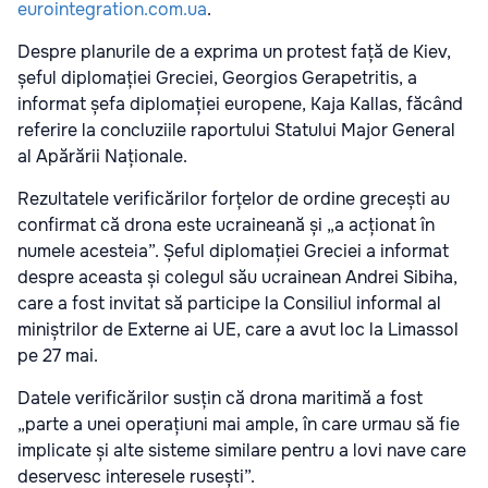
eurointegration.com.ua
.
Despre planurile de a exprima un protest față de Kiev,
șeful diplomației Greciei, Georgios Gerapetritis, a
informat șefa diplomației europene, Kaja Kallas, făcând
referire la concluziile raportului Statului Major General
al Apărării Naționale.
Rezultatele verificărilor forțelor de ordine grecești au
confirmat că drona este ucraineană și „a acționat în
numele acesteia”. Șeful diplomației Greciei a informat
despre aceasta și colegul său ucrainean Andrei Sibiha,
care a fost invitat să participe la Consiliul informal al
miniștrilor de Externe ai UE, care a avut loc la Limassol
pe 27 mai.
Datele verificărilor susțin că drona maritimă a fost
„parte a unei operațiuni mai ample, în care urmau să fie
implicate și alte sisteme similare pentru a lovi nave care
deservesc interesele rusești”.