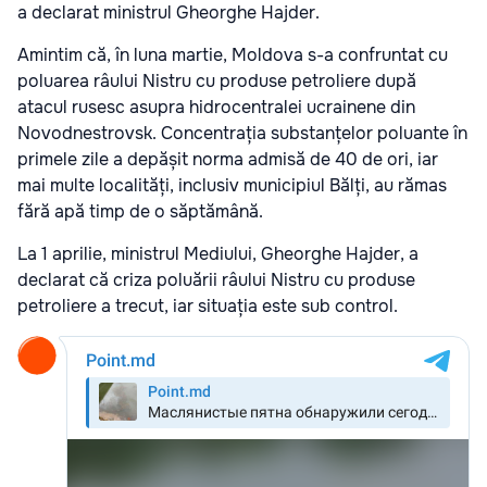
a declarat ministrul Gheorghe Hajder.
Amintim că, în luna martie, Moldova s-a confruntat cu
poluarea râului Nistru cu produse petroliere după
atacul rusesc asupra hidrocentralei ucrainene din
Novodnestrovsk. Concentrația substanțelor poluante în
primele zile a depășit norma admisă de 40 de ori, iar
mai multe localități, inclusiv municipiul Bălți, au rămas
fără apă timp de o săptămână.
La 1 aprilie, ministrul Mediului, Gheorghe Hajder, a
declarat că criza poluării râului Nistru cu produse
petroliere a trecut, iar situația este sub control.