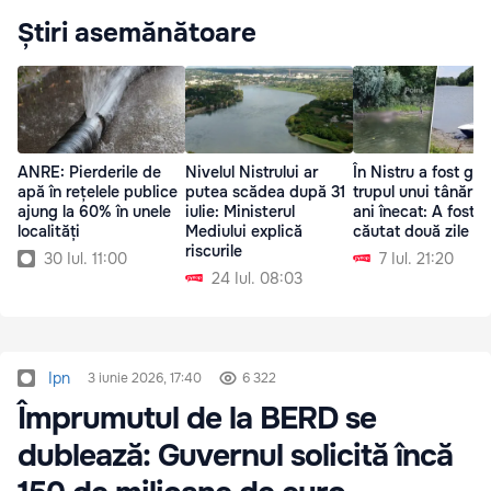
Știri asemănătoare
ANRE: Pierderile de
Nivelul Nistrului ar
În Nistru a fost găs
apă în rețelele publice
putea scădea după 31
trupul unui tânăr d
ajung la 60% în unele
iulie: Ministerul
ani înecat: A fost
localități
Mediului explică
căutat două zile
riscurile
30 Iul. 11:00
7 Iul. 21:20
24 Iul. 08:03
Ipn
3 iunie 2026, 17:40
6 322
Împrumutul de la BERD se
dublează: Guvernul solicită încă