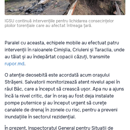
IGSU continuă intervențiile pentru lichidarea consecințelor
ploilor torențiale care au afectat întreaga țară.
Paralel cu aceasta, echipele mobile au efectuat patru
intervenții în raioanele Cimișlia, Criuleni și Taraclia, unde
au tăiat și au îndepărtat copacii căzuți, transmite
rupor.md
.
O atenție deosebită este acordată acum orașului
Strășeni. Salvatorii monitorizează atent nivelul apei în
râul Bâc, care a început să crească ușor. Apa nu a ajuns
încă la nivel critic, dar în oraș au fost deja instalate
pompe puternice și au început urgent să curețe
canalele de drenaj în zonele cu risc, pentru a preveni
inundațiile în sectorul rezidențial.
În prezent, Inspectoratul General pentru Situații de