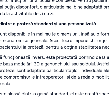
entul afecțiunilor articulare complexe. Pentru pacient
 puțin disconfort, o articulație mai bine adaptată pro
ă la activitățile de zi cu zi.
dintre o proteză standard și una personalizată
unt disponibile în mai multe dimensiuni, însă au o fo
re anatomice generale. Acest lucru impune chirurgul
pacientului la proteză, pentru a obține stabilitatea ne
ă funcționează invers: este proiectată pornind de la
pe baza modelării 3D a genunchiului sau șoldului. Astfel
protezei sunt adaptate particularităților individuale ale 
e compromisurile intraoperatorii și de a reda o mobili
urală.
este aleasă dintr-o gamă standard, ci este creată spec