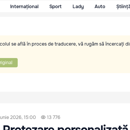
Internațional
Sport
Lady
Auto
Științ
olul se află în proces de traducere, vă rugăm să încercați di
riginal
iunie 2026, 15:00
13 776
Protezare personalizată