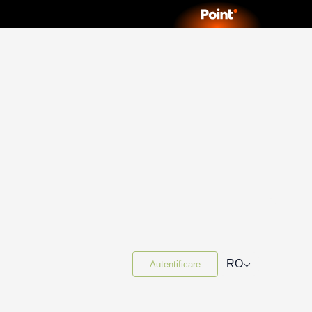
⌵
RO
Autentificare