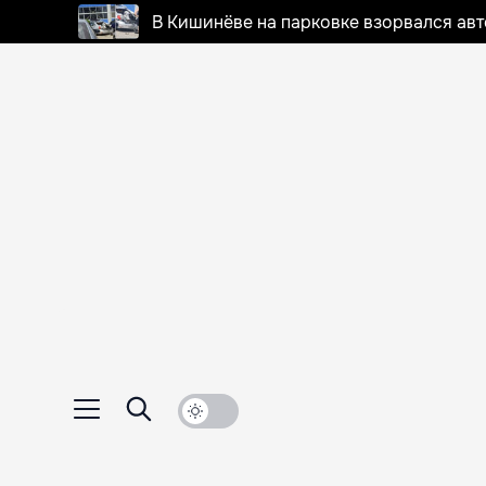
В Кишинёве на парковке взорвался ав