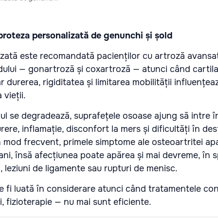
proteza personalizată de genunchi și șold
zată este recomandată pacienților cu artroză avansa
ului — gonartroză și coxartroză — atunci când cartilaj
r durerea, rigiditatea și limitarea mobilității influențea
 vieții.
jul se degradează, suprafețele osoase ajung să intre 
ere, inflamație, disconfort la mers și dificultăți în de
. În mod frecvent, primele simptome ale osteoartritei a
ni, însă afecțiunea poate apărea și mai devreme, în 
, leziuni de ligamente sau rupturi de menisc.
e fi luată în considerare atunci când tratamentele co
ii, fizioterapie — nu mai sunt eficiente.