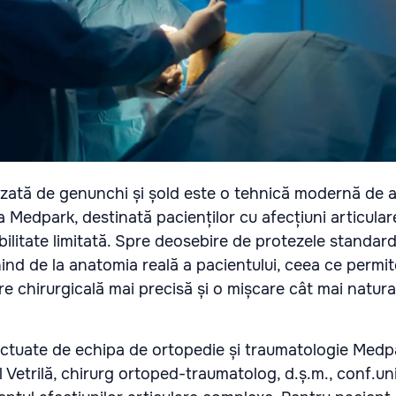
zată de genunchi și șold este o tehnică modernă de ar
la Medpark, destinată pacienților cu afecțiuni articular
bilitate limitată. Spre deosebire de protezele standar
nd de la anatomia reală a pacientului, ceea ce permite
re chirurgicală mai precisă și o mișcare cât mai natur
fectuate de echipa de ortopedie și traumatologie Medp
 Vetrilă, chirurg ortoped-traumatolog, d.ș.m., conf.uni