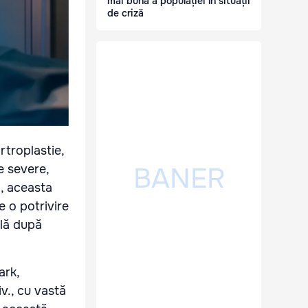
mai bună a populației în situații
de criză
troplastie,
e severe,
d, aceasta
 o potrivire
ală după
ark,
v., cu vastă