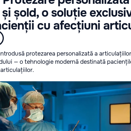
și șold, o soluție exclusi
cienții cu afecțiuni artic
Ⓟ
ntrodusă protezarea personalizată a articulațiilo
ldului — o tehnologie modernă destinată paciențil
rticulațiilor.