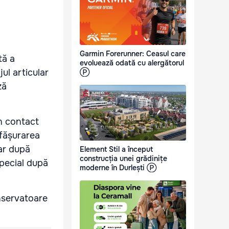
Garmin Forerunner: Ceasul care
tă a
evoluează odată cu alergătorul
ul articular
Ⓟ
ză
în contact
sfășurarea
par după
Element Stil a început
construcția unei grădinițe
special după
moderne în Durlești Ⓟ
nservatoare