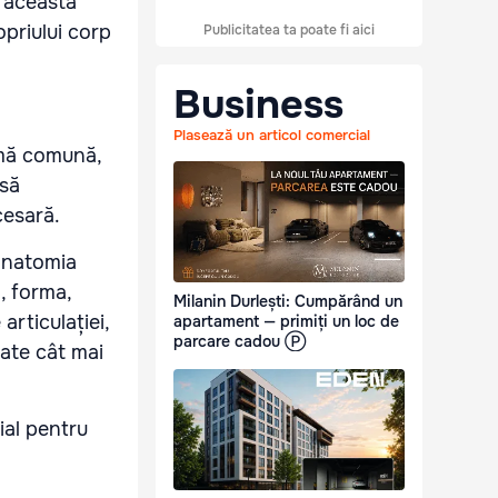
, această
priului corp
Publicitatea ta poate fi aici
Business
Plasează un articol comercial
rmă comună,
 să
cesară.
 anatomia
, forma,
Milanin Durlești: Cumpărând un
articulației,
apartament — primiți un loc de
parcare cadou Ⓟ
tate cât mai
ial pentru