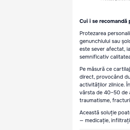
Cui i se recomandă 
Protezarea personali
genunchiului sau șold
este sever afectat, ia
semnificativ calitatea
Pe măsură ce cartila
direct, provocând dur
activităților zilnice
vârsta de 40–50 de a
traumatisme, fracturi
Această soluție poat
— medicație, infiltraț