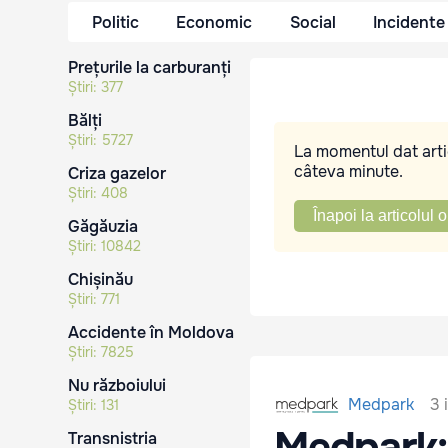
Politic
Economic
Social
Incidente
Prețurile la carburanți
Știri:
377
Bălți
Știri:
5727
La momentul dat artic
câteva minute.
Criza gazelor
Știri:
408
Înapoi la articolul o
Găgăuzia
Știri:
10842
Chișinău
Știri:
771
Accidente în Moldova
Știri:
7825
Nu războiului
3 
Medpark
Știri:
131
Medpark: 
Transnistria