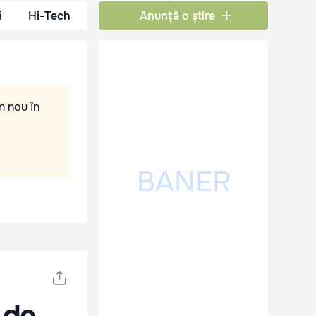
ă
Hi-Tech
Anunță o știre
n nou în
 de