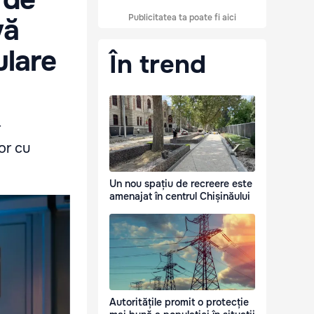
Publicitatea ta poate fi aici
vă
ulare
În trend
r
or cu
Un nou spațiu de recreere este
amenajat în centrul Chișinăului
Autoritățile promit o protecție