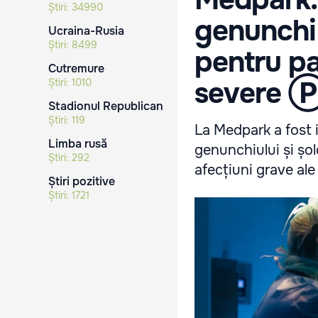
Știri:
34990
genunchi 
Ucraina-Rusia
Știri:
8499
pentru pa
Cutremure
severe 
Știri:
1010
Stadionul Republican
Știri:
119
La Medpark a fost i
Limba rusă
genunchiului și șo
Știri:
292
afecțiuni grave ale a
Știri pozitive
Știri:
1721